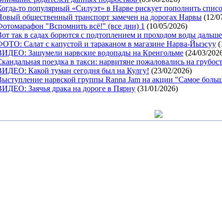
Когда-то популярный «Силуэт» в Нарве рискует пополнить спис
Новый общественный транспорт замечен на дорогах Нарвы
(12/0
Фотомарафон "Вспомнить всё!" (все дни) 1
(10/05/2026)
Вот так в садах борются с подтоплением и проходом воды дальше
ФОТО: Салат с капустой и тараканом в магазине Нарва-Йыэсуу
(
ВИДЕО: Зашумели нарвские водопады на Кренгольме
(24/03/202
Скандальная поездка в такси: нарвитяне пожаловались на грубост
ВИДЕО: Какой туман сегодня был на Кулгу!
(23/02/2026)
Выступление нарвской группы Ranna Jam на акции "Самое больш
ВИДЕО: Заячья драка на дороге в Пярну
(31/01/2026)