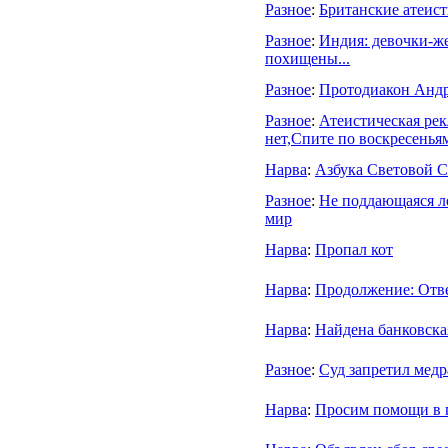
Разное
:
Британские атеист
Разное
:
Индия: девочки-ж
похищены...
Разное
:
Протодиакон Андре
Разное
:
Атеистическая рек
нет,Спите по воскресенья
Нарва
:
Азбука Световой С
Разное
:
Не поддающаяся ле
мир
Нарва
:
Пропал кот
Нарва
:
Продолжение: Отве
Нарва
:
Найдена банковска
Разное
:
Суд запретил медр
Нарва
:
Просим помощи в 