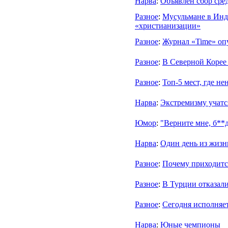
Нарва
:
Объявлен сбор сре
Разное
:
Мусульмане в Индо
«христианизации»
Разное
:
Журнал «Time» оп
Разное
:
В Северной Корее
Разное
:
Топ-5 мест, где н
Нарва
:
Экстремизму учатс
Юмор
:
"Верните мне, б**
Нарва
:
Oдин день из жизн
Разное
:
Почему приходитс
Разное
:
В Турции отказали
Разное
:
Сегодня исполняе
Нарва
:
Юные чемпионы