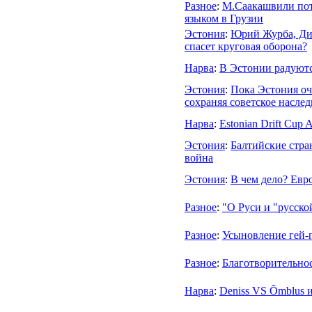
Разное
:
М.Саакашвили пот
языком в Грузии
Эстония
:
Юрий Журба, Ди
спасет круговая оборона?
Нарва
:
В Эстонии радуют
Эстония
:
Пока Эстония оч
сохраняя советское наслед
Нарва
:
Estonian Drift Cup A
Эстония
:
Балтийские стра
война
Эстония
:
В чем дело? Евр
Разное
:
"О Руси и "русско
Разное
:
Усыновление гей-
Разное
:
Благотворительнос
Нарва
:
Deniss VS Õmblus