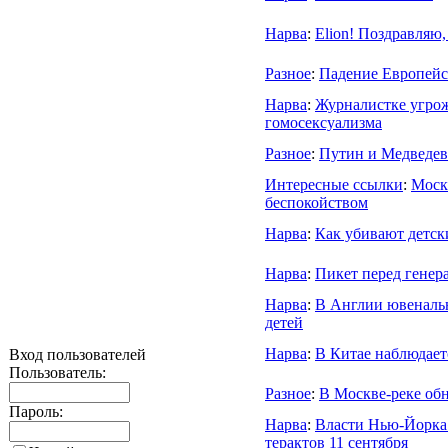
Нарва
:
Elion! Поздравляю
Разное
:
Падение Европей
Нарва
:
Журналистке угрож
гомосексуализма
Разное
:
Путин и Медведев
Интересные ссылки
:
Моск
беспокойством
Нарва
:
Как убивают детск
Нарва
:
Пикет перед генер
Нарва
:
В Англии ювеналь
детей
Нарва
:
В Китае наблюдает
Вход пользователей
Пользователь:
Разное
:
В Москве-реке об
Пароль:
Нарва
:
Власти Нью-Йорка 
терактов 11 сентября