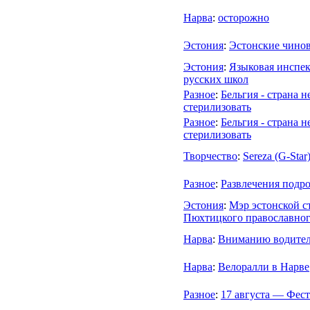
Нарва
:
осторожно
Эстония
:
Эстонские чино
Эстония
:
Языковая инспек
русских школ
Разное
:
Бельгия - страна н
стерилизовать
Разное
:
Бельгия - страна н
стерилизовать
Творчество
:
Sereza (G-St
Разное
:
Развлечения подро
Эстония
:
Мэр эстонской с
Пюхтицкого православно
Нарва
:
Вниманию водител
Нарва
:
Велоралли в Нарве
Разное
:
17 августа — Фес