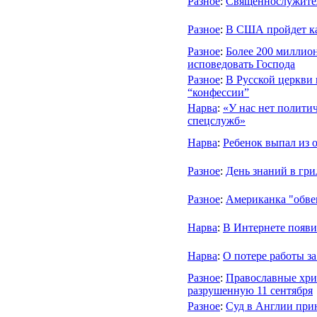
Разное
:
Священнослужите
Разное
:
В США пройдет ка
Разное
:
Более 200 миллион
исповедовать Господа
Разное
:
В Русской церкви 
“конфессии”
Нарва
:
«У нас нет политич
спецслужб»
Нарва
:
Ребенок выпал из 
Разное
:
День знаний в грил
Разное
:
Американка "обве
Нарва
:
В Интернете появи
Нарва
:
О потере работы з
Разное
:
Православные хри
разрушенную 11 сентября
Разное
:
Суд в Англии при