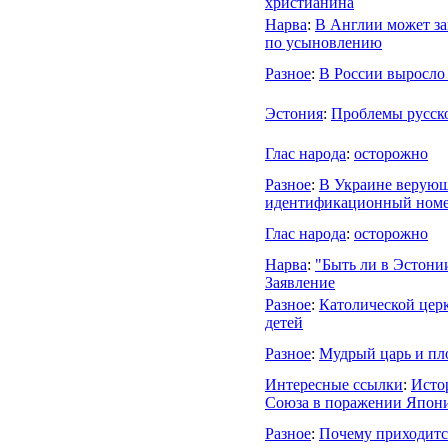
христианина
Нарва
:
В Англии может за
по усыновлению
Разное
:
В России выросло
Эстония
:
Проблемы русско
Глас народа
:
осторожно
Разное
:
В Украине верующ
идентификационный ном
Глас народа
:
осторожно
Нарва
:
"Быть ли в Эстони
Заявление
Разное
:
Католической цер
детей
Разное
:
Мудрый царь и пл
Интересные ссылки
:
Исто
Союза в поражении Япон
Разное
:
Почему приходится