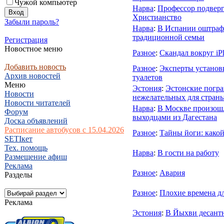
Чужой компьютер
Нарва
:
Профессор подверг
Христианство
Забыли пароль?
Нарва
:
В Испании оштрафо
традиционной семьи
Регистрация
Новостное меню
Разное
:
Скандал вокруг iP
Добавить новость
Разное
:
Эксперты установи
Архив новостей
туалетов
Меню
Эстония
:
Эстонские погр
Новости
нежелательных для стран
Новости читателей
Нарва
:
В Москве произошл
Форум
выходцами из Дагестана
Доска объявлений
Расписание автобусов с 15.04.2026
Разное
:
Тайны йоги: какой
SETIкет
Тех. помощь
Нарва
:
В гости на работу
Размещение афиш
Реклама
Разное
:
Авария
Разделы
Разное
:
Плохие времена д
Реклама
Эстония
:
В Йыхви десант