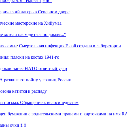
 победы ФК "Нарва Транс"
орический лагерь в Северном дворе
рческие мастерские на Хийумаа
е хотели расходиться по домам..."
для семьи
:
Смертельная инфекция E.coli создана в лаборатории
ния: пляски на костях 1941-го
дюков нанес НАТО ответный удар
 разжигают войну у границ России
озона катится к распаду
и письма: Обращение к велосипедистам
ден бумажник с водительскими правами и карточками на им
яны очки!!!!!