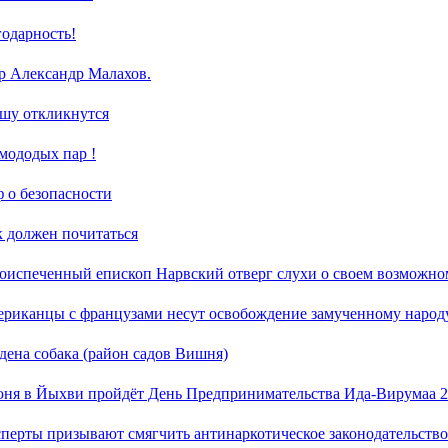
годарность!
р Александр Малахов.
шу откликнутся
 мододых пар !
 о безопасности
к должен почитаться
оиспеченный епископ Нарвский отверг слухи о своем возможно
риканцы с французами несут освобождение замученному народ
дена собака (район садов Вишня)
юня в Йыхви пройдёт День Предпринимательства Ида-Вирумаа 2
перты призывают смягчить антинаркотическое законодательство