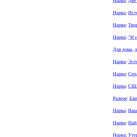
Нарва
:
Две
Нарва
:
Ист
Нарва
:
Тво
Нарва
:
"И н
Для дома, 
Нарва
:
Эсто
Нарва
:
Сер
Нарва
:
США
Разное
:
Евр
Нарва
:
Ваш
Нарва
:
Най
Нарва
:
Утер