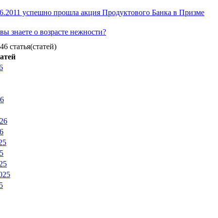
06.2011 успешно прошла акция Продуктового Банка в Призме
 вы знаете о возрасте нежности?
46 статья(статей)
атей
6
26
26
6
25
5
25
025
5