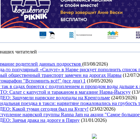
наших читателей
мание родителей данных подростков
(03/08/2026)
да-то популярный «Силуэт» в Нарве рискует пополнить список 
ый общественный транспорт замечен на дорогах Нарвы
(12/07/2
омарафон "Вспомнить всё!" (все дни) 1
(10/05/2026)
 так в садах борются с подтоплением и проходом воды дальше к 
О: Салат с капустой и тараканом в магазине Нарва-Йыэсуу
(13/
ЕО: Зашумели нарвские водопады на Кренгольме
(24/03/2026)
ндальная поездка в такси: нарвитяне пожаловались на грубость 
ЕО: Какой туман сегодня был на Кулгу!
(23/02/2026)
тупление нарвской группы Ranna Jam на акции "Самое большое
ЕО: Заячья драка на дороге в Пярну
(31/01/2026)