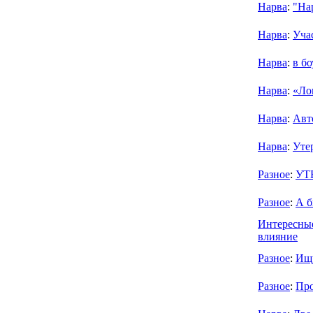
Нарва
:
"На
Нарва
:
Уча
Нарва
:
в б
Нарва
:
«Ло
Нарва
:
Авт
Нарва
:
Уте
Разное
:
УТ
Разное
:
А б
Интересны
влияние
Разное
:
Ищ
Разное
:
Про