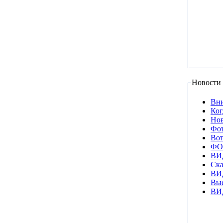
Новости 
Вни
Ког
Нов
Фот
Вот
ФОТ
ВИД
Ска
ВИД
Выс
ВИД