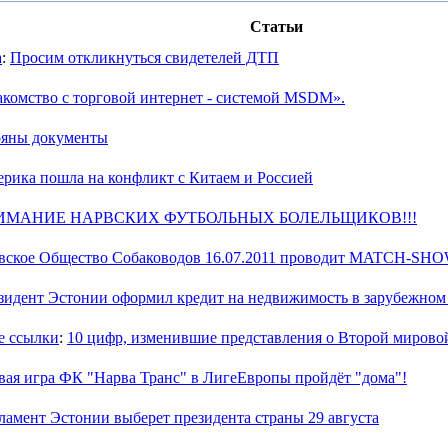
Статьи
а
:
Просим откликнуться свидетелей ДТП
акомство с торговой интернет - системой MSDM».
ряны документы
рика пошла на конфликт с Китаем и Россией
ИМАНИЕ НАРВСКИХ ФУТБОЛЬНЫХ БОЛЕЛЬЩИКОВ!!!
вское Общество Собаководов 16.07.2011 проводит MATCH-SH
зидент Эстонии оформил кредит на недвижимость в зарубежном
е ссылки
:
10 цифр, изменившие представления о Второй мирово
вая игра ФК "Нарва Транс" в ЛигеЕвропы пройдёт "дома"!
ламент Эстонии выберет президента страны 29 августа