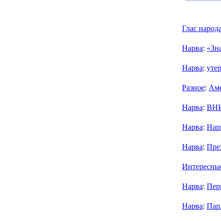
Глас народ
Нарва
:
«Зн
Нарва
:
уте
Разное
:
Аме
Нарва
:
ВН
Нарва
:
Нар
Нарва
:
Пре
Интересны
Нарва
:
Пер
Нарва
:
Пар