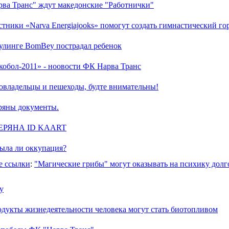
рва Транс" ждут македонские "Работнички"
стники «Narva Energiajooks» помогут создать гимнастический го
оулинге BomBey пострадал ребенок
кобол-2011» - ноовости ФК Нарва Транс
овладельцы и пешеходы, будте внимательны!
ряны документы.
ЕРЯНА ID KAART
ыла ли оккупация?
е ссылки
:
"Магические грибы" могут оказывать на психику долг
у
дукты жизнедеятельности человека могут стать биотопливом