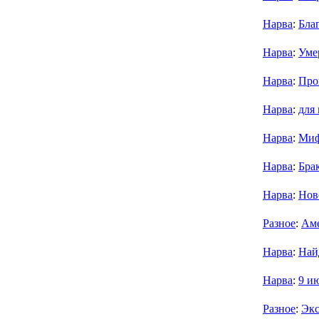
Нарва
:
Бла
Нарва
:
Уме
Нарва
:
Про
Нарва
:
для
Нарва
:
Миф
Нарва
:
Бра
Нарва
:
Нов
Разное
:
Аме
Нарва
:
Най
Нарва
:
9 и
Разное
:
Экс