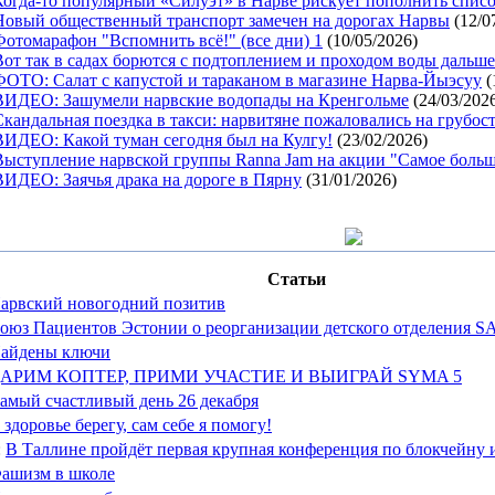
Когда-то популярный «Силуэт» в Нарве рискует пополнить спис
Новый общественный транспорт замечен на дорогах Нарвы
(12/0
Фотомарафон "Вспомнить всё!" (все дни) 1
(10/05/2026)
Вот так в садах борются с подтоплением и проходом воды дальше
ФОТО: Салат с капустой и тараканом в магазине Нарва-Йыэсуу
(
ВИДЕО: Зашумели нарвские водопады на Кренгольме
(24/03/202
Скандальная поездка в такси: нарвитяне пожаловались на грубост
ВИДЕО: Какой туман сегодня был на Кулгу!
(23/02/2026)
Выступление нарвской группы Ranna Jam на акции "Самое больш
ВИДЕО: Заячья драка на дороге в Пярну
(31/01/2026)
Статьи
арвский новогодний позитив
оюз Пациентов Эстонии о реорганизации детского отделения SA 
айдены ключи
АРИМ КОПТЕР, ПРИМИ УЧАСТИЕ И ВЫИГРАЙ SYMA 5
амый счастливый день 26 декабря
 здоровье берегу, сам себе я помогу!
:
В Таллине пройдёт первая крупная конференция по блокчейну
ашизм в школе