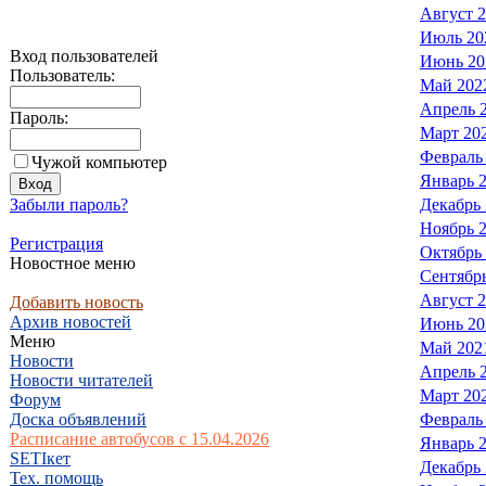
Август 
Июль 20
Вход пользователей
Июнь 20
Пользователь:
Май 202
Апрель 
Пароль:
Март 20
Февраль
Чужой компьютер
Январь 
Забыли пароль?
Декабрь
Ноябрь 
Регистрация
Октябрь
Новостное меню
Сентябр
Август 
Добавить новость
Архив новостей
Июнь 20
Меню
Май 202
Новости
Апрель 
Новости читателей
Март 20
Форум
Доска объявлений
Февраль
Расписание автобусов с 15.04.2026
Январь 
SETIкет
Декабрь
Тех. помощь