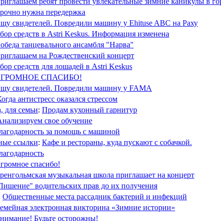
риглашаем ребят провести увлекательные зимние каникулы в го
рочно нужна передержка
щу свидетелей. Повредили машину у Ehituse ABC на Раху
бор средств в Astri Keskus. Информация изменена
обеда танцевального ансамбля "Нарва"
риглашаем на Рождественский концерт
бор средств для лошадей в Astri Keskus
ГРОМНОЕ СПАСИБО!
щу свидетелей. Повредили машину у FAMA
Когда антистресс оказался стрессом
, для семьи
:
Продам кухонный гарнитур
Анализируем свое обучение
лагодарность за помощь с машиной
ные ссылки
:
Кафе и рестораны, куда пускают с собачкой.
лагодарность
громное спасибо!
ренгольмская музыкальная школа приглашает на концерт
Лишение" водительских прав до их получения
:
Общественные места рассадник бактерий и инфекций
емейная электронная викторина «Зимние истории»
нимание! Будьте осторожны!