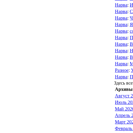
Нарва
:
И
Нарва
:
С
Нарва
:
Ч
Нарва
:
Я
Нарва
:
с
Нарва
:
П
Нарва
:
В
Нарва
:
Н
Нарва
:
В
Нарва
:
M
Разное
:
Нарва
:
П
Здесь все
Архивы 
Август 
Июль 20
Май 202
Апрель 
Март 20
Февраль