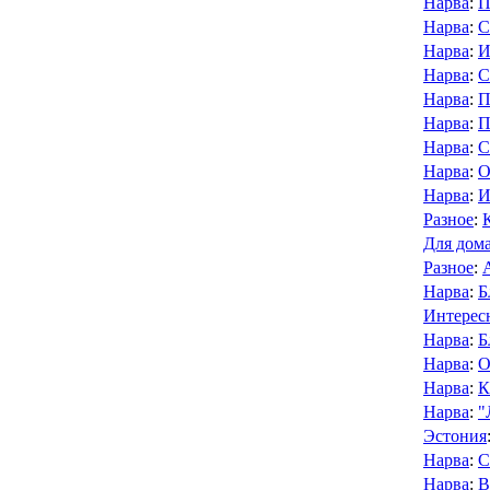
Нарва
:
П
Нарва
:
С
Нарва
:
И
Нарва
:
С
Нарва
:
П
Нарва
:
П
Нарва
:
С
Нарва
:
О
Нарва
:
И
Разное
:
Для дома
Разное
:
Нарва
:
Б
Интерес
Нарва
:
Б
Нарва
:
О
Нарва
:
К
Нарва
:
"
Эстония
Нарва
:
С
Нарва
:
В