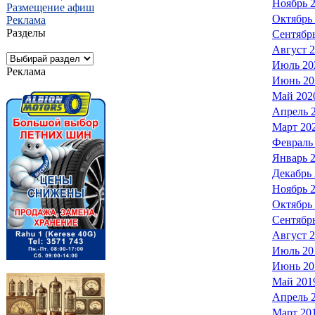
Ноябрь 
Размещение афиш
Октябрь
Реклама
Разделы
Сентябр
Август 
Июль 20
Реклама
Июнь 20
Май 202
Апрель 
Март 20
Февраль
Январь 
Декабрь
Ноябрь 
Октябрь
Сентябр
Август 
Июль 20
Июнь 20
Май 201
Апрель 
Март 20