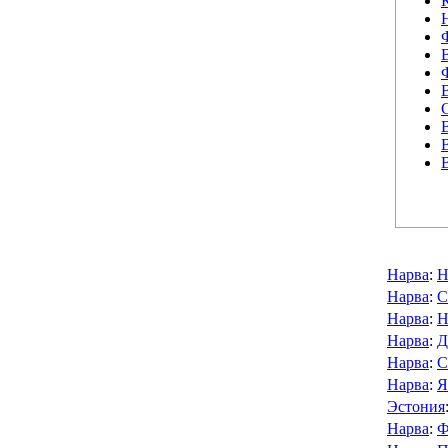
Нарва
:
Н
Нарва
:
С
Нарва
:
Н
Нарва
:
Д
Нарва
:
С
Нарва
:
Я
Эстония
Нарва
:
Ф