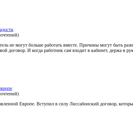
радости
рочтений
)
атель не могут больше работать вместе. Причины могут быть раз
вой договор. И когда работник сам входит в кабинет, держа в руке
Европе
рочтений
)
овленной Европе. Вступил в силу Лиссабонский договор, которы