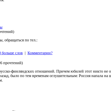
ны
очтений
)
, обращаться по тел.:
0 больше слов
|
Комментарии?
06 прочтений
)
сско-финляндских отношений. Причем юбилей этот никто не от
 назад, было по тем временам оглушительным: Россия напала 
м.