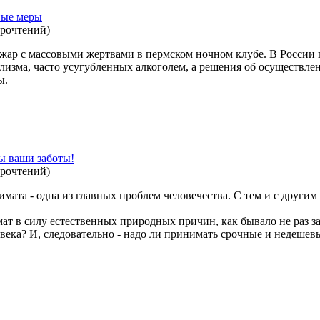
ьные меры
прочтений
)
р с массовыми жертвами в пермском ночном клубе. В России 
лизма, часто усугубленных алкоголем, а решения об осуществл
ы.
ы ваши заботы!
прочтений
)
имата - одна из главных проблем человечества. С тем и с другим
мат в силу естественных природных причин, как бывало не раз з
овека? И, следовательно - надо ли принимать срочные и недешев