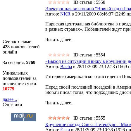
ID статьи : 5558
Электронная викторина "Новый год и Рож
Автор:
NKR
в 29/11/2009 08:46:37
(
2249 п
Нарвская центральная библиотека в пред
в разных странах». Победителей ждут при
Читать далее...
Сейчас с нами
428
пользователей
онлайн
ID статьи : 5554
«Выход из ситуации я вижу в крушении д
За сегодня:
5769
Автор:
Bacha
в 28/11/2009 23:12:53
(
1669 
Уникальных
Интервью американского диссидента Пола
пользователей за
последние сутки:
Перед своей последней поездкой в Америк
10779
Slon.ru писал тогда, что подходящих дис
далее...
Читать далее...
Счетчики
ID статьи : 5555
Крушение поезда Санкт-Петербург – Моск
Автор:
Ёлка
в 28/11/2009 23:10:38
(
1926 п