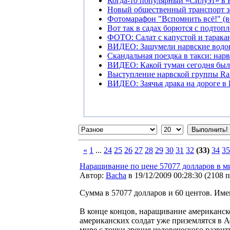
Когда-то популярный «Силуэт» в 
Новый общественный транспорт з
Фотомарафон "Вспомнить всё!" (в
Вот так в садах борются с подтоп
ФОТО: Салат с капустой и тарака
ВИДЕО: Зашумели нарвские водо
Скандальная поездка в такси: нар
ВИДЕО: Какой туман сегодня был 
Выступление нарвской группы Ran
ВИДЕО: Заячья драка на дороге в
«
1
...
24
25
26
27
28
29
30
31
32
(33)
34
35
Наращивание по цене 57077 долларов в м
Автор:
Bacha
в 19/12/2009 00:28:30
(
2108 
Сумма в 57077 долларов и 60 центов. Име
В конце концов, наращивание американско
американских солдат уже приземлятся в А
мире с точки зрения человеческого развит