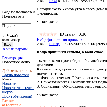
Автор:
Ёлка
в 16/12/2009 15:56:16
(
3026 п
Сегодня около 5 часов утра в своем доме
Вход пользователей
Турчинский.
Пользователь:
Читать далее...
Пароль:
ID статьи : 5636
Чужой
Нейрофизиология привычки.
компьютер
Автор:
LeRoy
в 09/12/2009 15:20:00
(
2095 
Забыли пароль?
Когда привычки сильны, а воля слаба.
Регистрация
То, что с вами произойдет, в большой сте
Новостное меню
действиях.
Кажется, что здоровые привычки трудно р
Добавить новость
причины этого:
Архив новостей
1. Физиологическая. Обусловлена тем, ч
Меню
2. Психологическая. Психически мы подв
Новости
3. Социальная. Обусловлена деморализую
Новости читателей
Форум
Читать далее...
Доска объявлений
Расписание
автобусов с