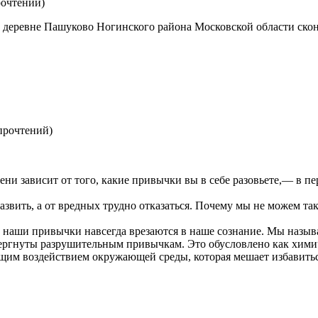
рочтений
)
 в деревне Пашуково Ногинского района Московской области ск
прочтений
)
пени зависит от того, какие привычки вы в себе разовьете,— в 
азвить, а от вредных трудно отказаться. Почему мы не можем та
то наши привычки навсегда врезаются в наше сознание. Мы назы
ергнуты разрушительным привычкам. Это обусловлено как химич
щим воздействием окружающей среды, которая мешает избавитьс