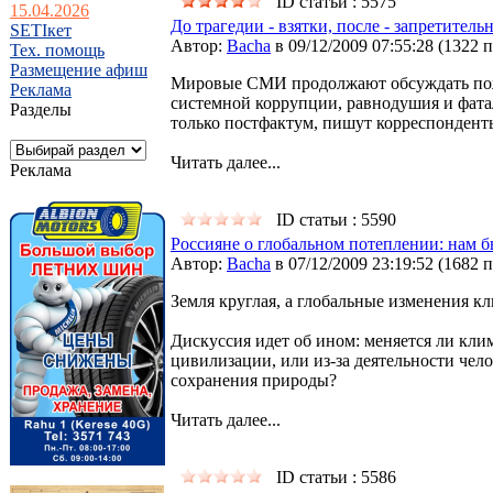
ID статьи : 5575
15.04.2026
До трагедии - взятки, после - запретител
SETIкет
Автор:
Bacha
в 09/12/2009 07:55:28
(
1322 
Тех. помощь
Размещение афиш
Мировые СМИ продолжают обсуждать пожа
Реклама
системной коррупции, равнодушия и фата
Разделы
только постфактум, пишут корреспондент
Читать далее...
Реклама
ID статьи : 5590
Россияне о глобальном потеплении: нам б
Автор:
Bacha
в 07/12/2009 23:19:52
(
1682 
Земля круглая, а глобальные изменения кл
Дискуссия идет об ином: меняется ли кли
цивилизации, или из-за деятельности чел
сохранения природы?
Читать далее...
ID статьи : 5586