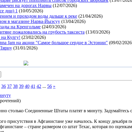
Нарве рискует пополнить список городских заброшек
(13/07/2026
амечен на дорогах Нарвы
(12/07/2026)
се дни) 1
(10/05/2026)
лением и проходом воды дальше к реке
(21/04/2026)
ном в магазине Нарва-Йыэсуу
(13/04/2026)
пады на Кренгольме
(24/03/2026)
витяне пожаловались на грубость таксиста
(13/03/2026)
на Кулгу!
(23/02/2026)
na Jam на акции "Самое большое сердце в Эстонии"
(09/02/2026
 Пярну
(31/01/2026)
36
37
38
39
40
41
42
...
56
»
инуту
прочтений
)
нно столько Соединенные Штаты платят в минуту. Задумайтесь об
го присутствия в Афганистане уже началось. К концу декабря 
фганистане – стране размером со штат Техас, которая по оценка
ия.