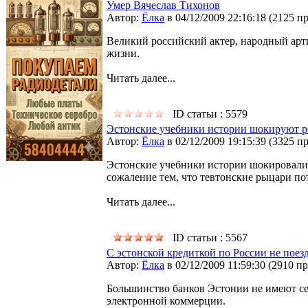
Умер Вячеслав Тихонов
Автор:
Ёлка
в 04/12/2009 22:16:18
(
2125 п
Великий российский актер, народный арт
жизни.
Читать далее...
ID статьи : 5579
Эстонские учебники истории шокируют р
Автор:
Ёлка
в 02/12/2009 19:15:39
(
3325 п
Эстонские учебники истории шокировали 
сожаление тем, что тевтонские рыцари п
Читать далее...
ID статьи : 5567
С эстонской кредиткой по России не поез
Автор:
Ёлка
в 02/12/2009 11:59:30
(
2910 п
Большинство банков Эстонии не имеют сер
электронной коммерции.