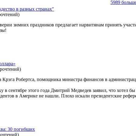
5989 больше
дество в разных странах"
рочтений
)
дверии зимних праздников предлагает нарвитянам принять участ
зы!
оллара»
прочтений
)
 Крэга Робертса, помощника министра финансов в администрац
у в сентябре этого года Дмитрий Медведев заявил, что хотел б
сидентов в Америке не нашли. Плохо искали президентские реф
ва: 30 погибших
рочтений
)