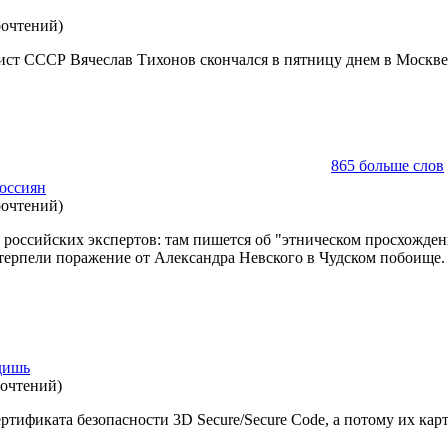
рочтений
)
ист СССР Вячеслав Тихонов скончался в пятницу днем в Москве 
865 больше слов
оссиян
рочтений
)
российских экспертов: там пишется об "этническом просхожден
отерпели поражение от Александра Невского в Чудском побоище.
дишь
рочтений
)
тификата безопасности 3D Secure/Secure Codе, а потому их кар