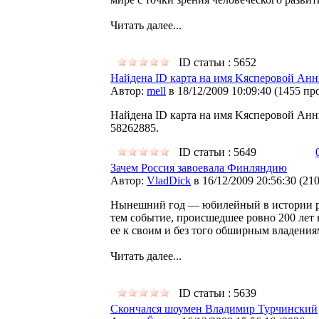
Читать далее...
ID статьи : 5652
Найдена ID карта на имя Kясперовой Ан
Автор:
mell
в 18/12/2009 10:09:40
(
1455 пр
Найдена ID карта на имя Kясперовой Анны
58262885.
ID статьи : 5649
Зачем Россия завоевала Финляндию
Автор:
VladDick
в 16/12/2009 20:56:30
(
21
Нынешний год — юбилейный в истории ру
тем событие, происшедшее ровно 200 лет
ее к своим и без того обширным владения
Читать далее...
ID статьи : 5639
Скончался шоумен Владимир Турчинский