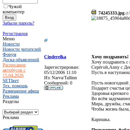
Чужой
компьютер
74245333.jpg
(1
Забыли пароль?
Регистрация
Меню
Новости
Новости читателей
Форум
Cinderelka
Хочу поздравить!
Доска объявлений
Хочу поздравить с
Расписание
Зарегистрирован:
Серёгой,Anny c Д
автобусов с
05/12/2006 11:10
Пусть в наступающ
15.04.2026
Из:
Narva/Tallinn
SETIкет
Сообщений:
0
Пусть новогодний
Тех. помощь
Подарит счастья це
Размещение афиш
Здоровья крепкого 
Реклама
Во всём задуманном
Разделы
Мира, дружбы, счас
Чтобы жизнь была, 
Реклама
Каришка.
Прикрепить файл