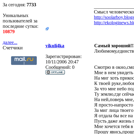
За сегодня:
7733
________________
Смысл человеческо
Уникальных
http://soolarboy.blog
пользователей за
http://ekologinews.b
последние сутки:
10879
далее...
vikuli4ka
Самый хороший!!
Счетчики
Любимому,единств
Зарегистрирован:
10/11/2006 20:47
Сообщений:
0
Смотрю в окно,смо
Мне в нем увидеть
На миг хоть прико
К твоей руке,любо
За что мне небо по
Ту землю,где сейча
На ней,поверь мне,
Я просто-напросто
За миг лица твоего
Я отдала бы все на 
Пусть даже жизнь 
Мне хочется тебя в
Прошу явись,прош