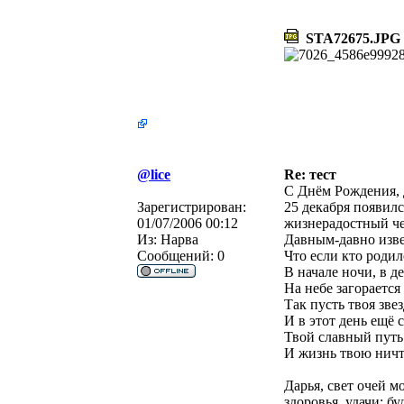
STA72675.JPG
@lice
Re: тест
С Днём Рождения,
Зарегистрирован:
25 декабря появилс
01/07/2006 00:12
жизнерадостный чел
Из:
Нарва
Давным-давно изве
Сообщений:
0
Что если кто родилс
В начале ночи, в д
Hа небе загорается 
Так пусть твоя звез
И в этот день ещё 
Твой славный путь 
И жизнь твою ничт
Дарья, свет очей м
здоровья, удачи; бу