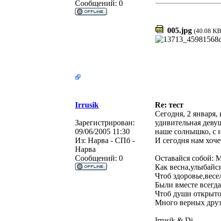
Сообщений:
0
005.jpg
(40.08 KB
Irrusik
Re: тест
Сегодня, 2 января,
Зарегистрирован:
удивительная девуш
09/06/2005 11:30
наше солнышко, с н
Из:
Нарва - СПб -
И сегодня нам хоче
Нарва
Сообщений:
0
Оставайся собой: М
Как весна,улыбайс
Чтоб здоровье,весе
Были вместе всегда
Чтоб души открыто
Много верных друз
Irrusik & Di