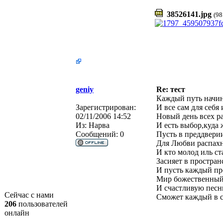
38526141.jpg
(98
geniy
Re: тест
Каждый путь начина
Зарегистрирован:
И все сам для себя 
02/11/2006 14:52
Новый день всех ра
Из:
Нарва
И есть выбор,куда 
Сообщений:
0
Пусть в преддвери
Для Любви распахн
И кто молод иль ст
Засияет в простран
И пусть каждый пр
Мир божественный 
И счастливую песн
Сейчас с нами
Сможет каждый в с
206
пользователей
онлайн