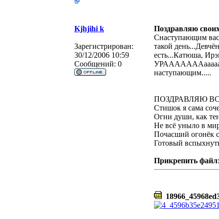
Kjhjihi k
Поздравляю своих 
Снаступающим вас 
Зарегистрирован:
такой день...Девчё
30/12/2006 10:59
есть...Катюша, Ирэ
Сообщений:
0
УРАААААААаааааа
наступающим.....
ПОЗДРАВЛЯЮ ВС
Стишок я сама сочен
Огни души, как те
Не всё уныло в мир
Почасший огонёк с
Готовый вспыхнуть,
Прикрепить файл
18966_45968ed3