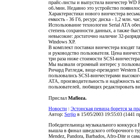
прайс-листы и выпустила винчестер WD Ra
об./мин. Недавно это устройство появило
Характеристики нового винчестера весьма
емкость - 36 Гб, ресурс диска - 1,2 млн. ч
Использование технологии Serial ATA об
степень сохранности данных, а также быс
невысокие: достаточно наличие 32-разря
Windows XP.
В комплект поставки винчестера входят т
и руководство пользователя. Цена винчес
три раза ниже стоимости SCSI-винчестера
Мы вызвали огромный интерес у пользова
Ричард Ратледж, вице-президент Western D
пользовались SCSI-винчестерами высокого 
ATA, производительность и надёжность ко
пользователей, любящих редактировать ви
Прислал
Mafioza.
Новости
:
Эстонская певица борется за п
Автор:
Serjio
в 15/05/2003 19:55:03
(
1441 п
Победительница музыкального конкурса Fi
вышла в финал шведского отборочного тур
Mendez, Pandora, Barbados, Afro-Dite и сам