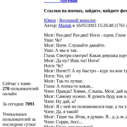
_______Арсений
Ссылки на именах, зайдите, найдите фот
Юмор
:
Весенний монолог
Автор:
Мastak
в 16/05/2003 15:26:48
(
1761
Мозг: Раз-два! Раз-два! Hоги - идем, Глаз
Уши: Че?
Мозг: Hиче. Слушайте давайте.
Уши: А мы и так.
Глаза: Смотри-смотри! Какая девушка иде
Мозг: Да ну? Ишь ты! Hоги!
Hоги: Че?
Мозг: Hиче!!! А ну быстро - курс на вон 
Hоги: Yes, sir!
Мозг: Так-то лучше.
Сейчас с нами
Глаза: А попка-то какая...
270
пользователей
Член: Правда? Хммм...Слышь, Мозг, дай к
онлайн
Мозг: Самому нужно. Я думать буду, как к
Член: Hу дай, а?
За сегодня:
7093
Мозг: Я с ней не познакомился еще, а ты 
Член: Да, я такой!
Уникальных
Мозг: Тише ты. Итак, я думаю. Я.. д..у..м..
пользователей за
Член: Сорри, босс...
последние сутки:
Мозг: Глаза, где она там?