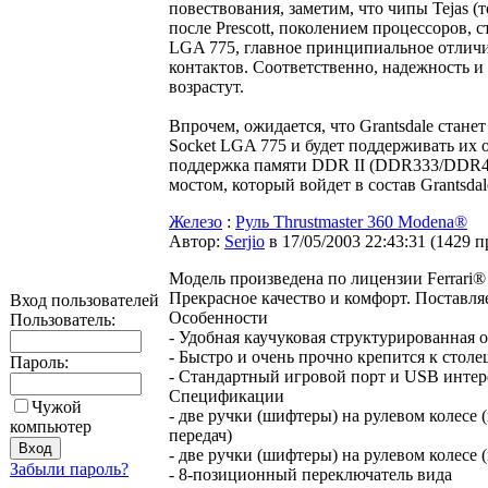
повествования, заметим, что чипы Tejas (
после Prescott, поколением процессоров,
LGA 775, главное принципиальное отличие
контактов. Соответственно, надежность 
возрастут.
Впрочем, ожидается, что Grantsdale станет
Socket LGA 775 и будет поддерживать их о
поддержка памяти DDR II (DDR333/DDR4
мостом, который войдет в состав Grantsda
Железо
:
Руль Thrustmaster 360 Modena®
Автор:
Serjio
в 17/05/2003 22:43:31
(
1429 п
Модель произведена по лицензии Ferrari® 
Прекрасное качество и комфорт. Поставля
Вход пользователей
Особенности
Пользователь:
- Удобная каучуковая структурированная 
- Быстро и очень прочно крепится к сто
Пароль:
- Стандартный игровой порт и USB инте
Спецификации
Чужой
- две ручки (шифтеры) на рулевом колесе 
компьютер
передач)
- две ручки (шифтеры) на рулевом колесе 
Забыли пароль?
- 8-позиционный переключатель вида