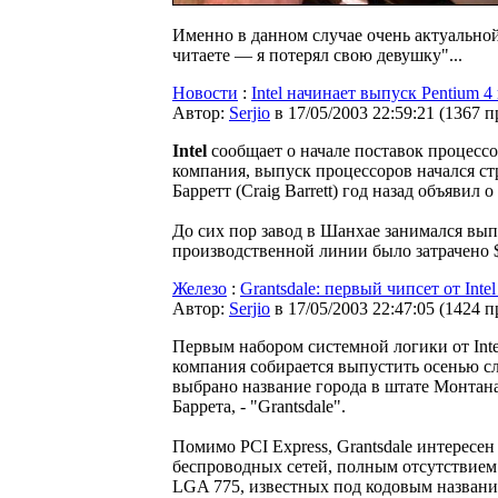
Именно в данном случае очень актуальной
читаете — я потерял свою девушку"...
Новости
:
Intel начинает выпуск Pentium 4
Автор:
Serjio
в 17/05/2003 22:59:21
(
1367 п
Intel
сообщает о начале поставок процессо
компания, выпуск процессоров начался стр
Барретт (Craig Barrett) год назад объяви
До сих пор завод в Шанхае занимался вы
производственной линии было затрачено 
Железо
:
Grantsdale: первый чипсет от Inte
Автор:
Serjio
в 17/05/2003 22:47:05
(
1424 п
Первым набором системной логики от Inte
компания собирается выпустить осенью сл
выбрано название города в штате Монтана,
Баррета, - "Grantsdale".
Помимо PCI Express, Grantsdale интерес
беспроводных сетей, полным отсутствие
LGA 775, известных под кодовым название