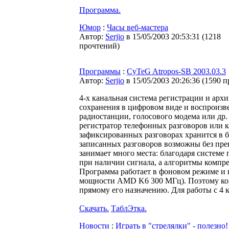
Программа.
Юмор
:
Часы веб-мастера
Автор:
Serjio
в 15/05/2003 20:53:31
(
1218
прочтений
)
Программы
:
CyTeG Atropos-SB 2003.03.3
Автор:
Serjio
в 15/05/2003 20:26:36
(
1590 п
4-х канальная система регистрации и арх
сохранения в цифровом виде и воспроизв
радиостанции, голосового модема или др.
регистратор телефонных разговоров или 
зафиксированных разговорах хранится в 
записанных разговоров возможны без пре
занимает много места: благодаря системе
при наличии сигнала, а алгоритмы компре
Программа работает в фоновом режиме и п
мощности AMD K6 300 МГц). Поэтому ком
прямому его назначению. Для работы с 4 
Скачать.
ТаблЭтка.
Новости
:
Играть в "стрелялки" - полезно!