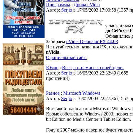
Программы
:
Дрова nVidia
Автор:
Serjio
в 17/05/2003 17:00:58
(
1357 п
Счастливым 
до GeForce 
Обнавились д
Забираем
nVidia Detonator FX 44.03
Не пугайтесь их названия
FX
, подходят о
nVidia
.
Официальный сайт.
Юмор
:
Всегда стремись к своей цели.
Автор:
Serjio
в 16/05/2003 22:32:49
(
1655
прочтений
)
Разное
:
Misrosoft Windows
Автор:
Serjio
в 16/05/2003 22:27:36
(
1557 п
Вот такой roadmap для Misrosoft Windows
Кроме собственно Windows 2003, первенст
bit Edition до Media Center и Tablet Edition.
Году к 2007 можно наверное будет увидеть 