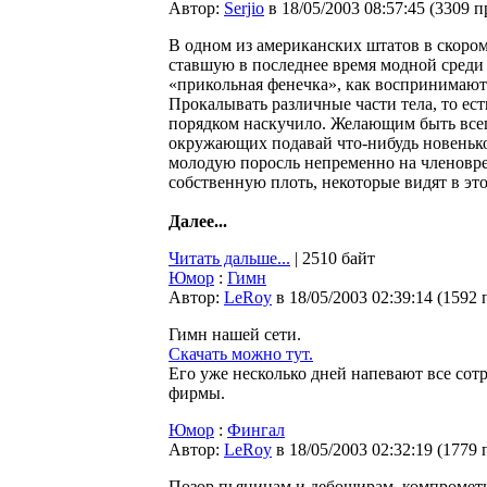
Автор:
Serjio
в 18/05/2003 08:57:45
(
3309 п
В одном из американских штатов в скором
ставшую в последнее время модной среди
«прикольная фенечка», как воспринимают 
Прокалывать различные части тела, то ес
порядком наскучило. Желающим быть всег
окружающих подавай что-нибудь новенько
молодую поросль непременно на членовре
собственную плоть, некоторые видят в это
Далее...
Читать дальше...
| 2510 байт
Юмор
:
Гимн
Автор:
LeRoy
в 18/05/2003 02:39:14
(
1592 
Гимн нашей сети.
Скачать можно тут.
Его уже несколько дней напевают все со
фирмы.
Юмор
:
Фингал
Автор:
LeRoy
в 18/05/2003 02:32:19
(
1779 
Позор пьяницам и дебоширам, компромет