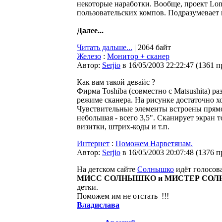
некоторые наработки. Вообще, проект Lo
пользовательских компов. Подразумевает 
Далее...
Читать дальше...
| 2064 байт
Железо
:
Монитор + сканер
Автор:
Serjio
в 16/05/2003 22:22:47
(
1361 п
Как вам такой девайс ?
Фирма Toshiba (совместно с Matsushita) р
режиме сканера. На рисунке достаточно х
Чувствительные элементы встроены прямо 
небольшая - всего 3,5". Сканирует экран
визитки, штрих-коды и т.п.
Интернет
:
Поможем Нарветянам.
Автор:
Serjio
в 16/05/2003 20:07:48
(
1376 п
На детском сайте
Солнышко
идёт голосов
МИСС СОЛНЫШКО и МИСТЕР СО
детки.
Поможем им не отстать
!!!
Владислава