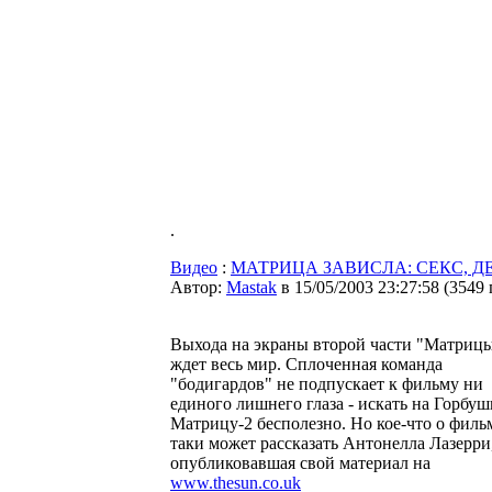
.
Видео
:
МАТРИЦА ЗАВИСЛА: СЕКС, Д
Автор:
Мastak
в 15/05/2003 23:27:58
(
3549
Выхода на экраны второй части "Матриц
ждет весь мир. Сплоченная команда
"бодигардов" не подпускает к фильму ни
единого лишнего глаза - искать на Горбуш
Матрицу-2 бесполезно. Но кое-что о фильм
таки может рассказать Антонелла Лазерри
опубликовавшая свой материал на
www.thesun.co.uk