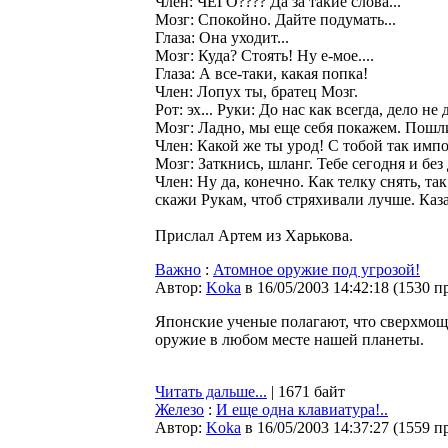
Член: ЧЕГО???? Да за такие слова...
Мозг: Спокойно. Дайте подумать...
Глаза: Она уходит...
Мозг: Куда? Стоять! Hу е-мое....
Глаза: А все-таки, какая попка!
Член: Лопух ты, братец Мозг.
Рот: эх... Руки: До нас как всегда, дело не
Мозг: Ладно, мы еще себя покажем. Пошл
Член: Какой же ты урод! С тобой так имп
Мозг: Заткнись, шланг. Тебе сегодня и без
Член: Hу да, конечно. Как телку снять, та
скажи Рукам, чтоб стряхивали лучше. Казан
Прислал Артем из Харькова.
Важно
:
Атомное оружие под угрозой!
Автор:
Koka
в 16/05/2003 14:42:18
(
1530 п
Японские ученые полагают, что сверхмощ
оружие в любом месте нашей планеты.
Читать дальше...
| 1671 байт
Железо
:
И еще одна клавиатура!..
Автор:
Koka
в 16/05/2003 14:37:27
(
1559 п