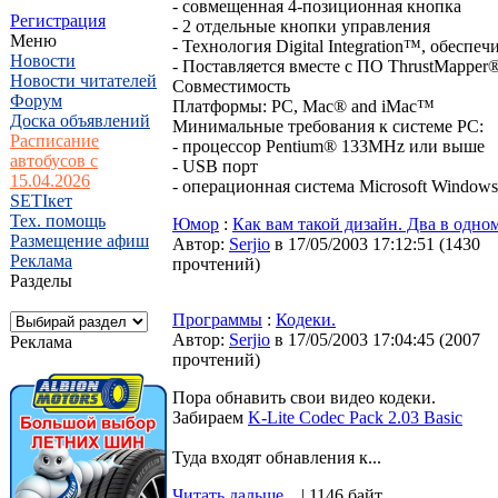
- совмещенная 4-позиционная кнопка
Регистрация
- 2 отдельные кнопки управления
Меню
- Технология Digital Integration™, обесп
Новости
- Поставляется вместе с ПО ThrustMapper
Новости читателей
Совместимость
Форум
Платформы: PC, Mac® and iMac™
Доска объявлений
Минимальные требования к системе PC:
Расписание
- процессор Pentium® 133MHz или выше
автобусов с
- USB порт
15.04.2026
- операционная система Microsoft Window
SETIкет
Тех. помощь
Юмор
:
Как вам такой дизайн. Два в одном
Размещение афиш
Автор:
Serjio
в 17/05/2003 17:12:51
(
1430
Реклама
прочтений
)
Разделы
Программы
:
Кодеки.
Автор:
Serjio
в 17/05/2003 17:04:45
(
2007
Реклама
прочтений
)
Пора обнавить свои видео кодеки.
Забираем
K-Lite Codec Pack 2.03 Basic
Туда входят обнавления к...
Читать дальше...
| 1146 байт