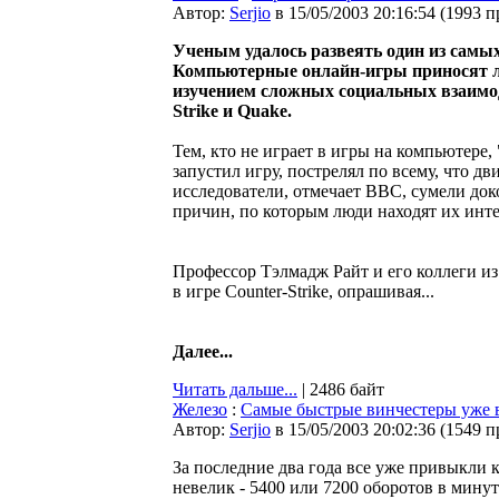
Автор:
Serjio
в 15/05/2003 20:16:54
(
1993 п
Ученым удалось развеять один из самы
Компьютерные онлайн-игры приносят л
изучением сложных социальных взаимод
Strike и Quake.
Тем, кто не играет в игры на компьютере
запустил игру, пострелял по всему, что дв
исследователи, отмечает BBC, сумели док
причин, по которым люди находят их инт
Профессор Тэлмадж Райт и его коллеги из
в игре Counter-Strike, опрашивая...
Далее...
Читать дальше...
| 2486 байт
Железо
:
Самые быстрые винчестеры уже в
Автор:
Serjio
в 15/05/2003 20:02:36
(
1549 п
За последние два года все уже привыкли 
невелик - 5400 или 7200 оборотов в минут