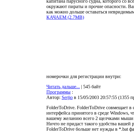
капитана парусного судна, которого со вс
окружают пираты и прочие опасности. Ва
как можно дольше оставаться невридимым
КАЧАЕМ (2.7MB)
номерочки для регистрации внутри:
Читать дальше...
| 545 байт
Программы
:
Автор:
Serjio
в 15/05/2003 20:57:55
(
1355 п
FolderToDrive. FolderToDrive совмещает в
интерфейса принятого в среде Windows, ч
вашему желанию всего 2 щелчками мыши в
Ничто не придаст такого удобства вашей 
FolderToDrive больше нет нужды в *.bat фа