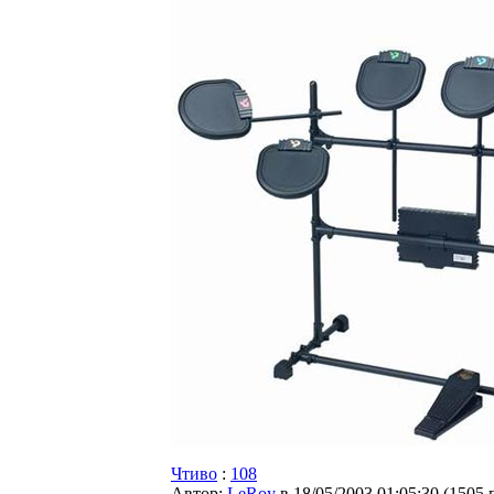
Чтиво
:
108
Автор:
LeRoy
в 18/05/2003 01:05:30
(
1505 