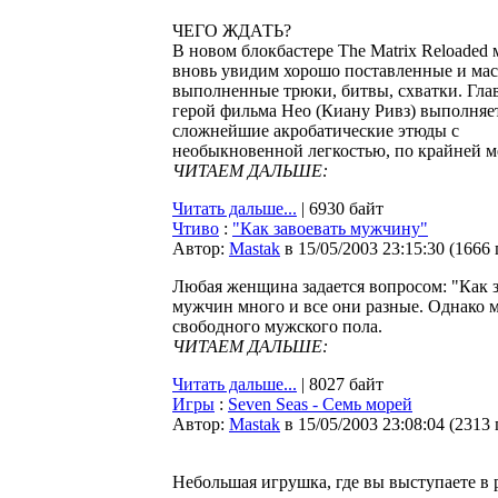
ЧЕГО ЖДАТЬ?
В новом блокбастере The Matrix Reloaded
вновь увидим хорошо поставленные и мас
выполненные трюки, битвы, схватки. Гл
герой фильма Нео (Киану Ривз) выполняе
сложнейшие акробатические этюды с
необыкновенной легкостью, по крайней ме
ЧИТАЕМ ДАЛЬШЕ:
Читать дальше...
| 6930 байт
Чтиво
:
"Как завоевать мужчину"
Автор:
Мastak
в 15/05/2003 23:15:30
(
1666
Любая женщина задается вопросом: "Как з
мужчин много и все они разные. Однако 
свободного мужского пола.
ЧИТАЕМ ДАЛЬШЕ:
Читать дальше...
| 8027 байт
Игры
:
Seven Seas - Семь морей
Автор:
Мastak
в 15/05/2003 23:08:04
(
2313
Небольшая игрушка, где вы выступаете в 