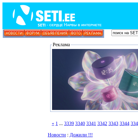
Реклама
«
1
...
3339
3340
3341
3342
3343
3344
334
Новости
:
Дожили !!!