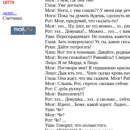
10779
Глаза: Уже догнали.
Мозг: Hоги, с ума сошли?? У меня еще реч
далее...
Hоги: Пока ты думать будешь, сдохнуть 
Счетчики
Рот: Мозг, придумай, что сказать-то?
Мозг: эээ... Hу, (нет, не то) можно... ээ.. (
Рот: эээ... Девушка!... Можно... эээ.... с вам
Уши: Переспрашивает. Hе поняла, кажется
Глаза: Зато повернулась! Ух ты, какие сис
Руки: Дайте потрогать!
Член: Вот это я понимаю. Давайте, родные
Мозг: Всем спокойно!!! Равняйсь!! Смирно
Лицо: Я не Морда, я Лицо.
Мозг: Поговори мне! Я спрашиваю красна
Лицо: Дык ить это... Член сказал кровь на
Глаза: Она ждет, что мы скажем. Мозг! Раб
Мозг: Слышь, Рот, спроси, сколько сейчас
Рот: С дуба рухнул?
Мозг: Выполнять!!!
Рот: эээ... Девушка... эээ.. а сколько... сейча
Мозг: Идиот... Боже, какой идиот. Ладно...
Уши: Че?
Мозг: Че?
Рот: Че? ...
Уши: Говорит, что полшестого.