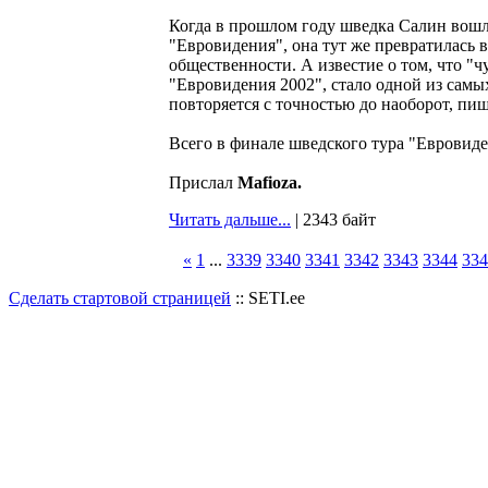
Когда в прошлом году шведка Салин вошл
"Евровидения", она тут же превратилась 
общественности. А известие о том, что "
"Евровидения 2002", стало одной из самы
повторяется с точностью до наоборот, пи
Всего в финале шведского тура "Евровиден
Прислал
Mafioza.
Читать дальше...
| 2343 байт
«
1
...
3339
3340
3341
3342
3343
3344
334
Сделать стартовой страницей
:: SETI.ee