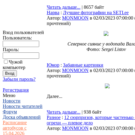
Читать дальше...
| 8657 байт
Нарва
:
Лучшие фотографии на SETI.ee
Автор:
MONMOON
в 02/03/2023 07:00:00
прочтений
)
Вход пользователей
Пользователь:
Северное сияние у водопада Вал
Фото: Sergei Listov
Пароль:
Чужой
Юмор
:
Забавные картинки
компьютер
Автор:
MONMOON
в 02/03/2023 07:00:00
прочтений
)
Забыли пароль?
Регистрация
Меню
Далее...
Новости
Новости читателей
Форум
Читать дальше...
| 938 байт
Доска объявлений
Разное
:
12 сюрпризов, которые частенько
Расписание
огрехи — плевое дело
автобусов с
Автор:
MONMOON
в 02/03/2023 07:00:00
15.04.2026