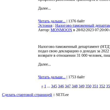
Далее...
Читать дальше...
| 1376 байт
Эстония
:
Налогово-таможенный департаме
Автор:
MONMOON
в 28/02/2023 07:20:00
Налогово-таможенный департамент (НТД) 
подал свою декларацию о доходах за 2022
возврате в отношении 31 000 человек, пи
Далее...
Читать дальше...
| 1753 байт
«
1
...
345
346
347
348
349
350
351
352
35
Сделать стартовой страницей
:: SETI.ee