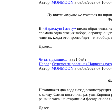
Автор:
MONMOON
в 03/03/2023 07:10:00
Ну никак кому-то не хочется по тро
Фо
В
«Нарвскую Газету»
вновь обратились не
сломана одна секция забора, ограждающе
чинить, когда это произойдет – и вообще, 
Далее...
Читать дальше...
| 3321 байт
Нарва
:
Отремонтированная Нарвская ратуш
Автор:
MONMOON
в 03/03/2023 07:10:00
Фо
Начавшаяся два года назад реконструкци
к концу. Самая восточная ратуша Европы р
раньше часы на старинном фасаде снова н
Далее...