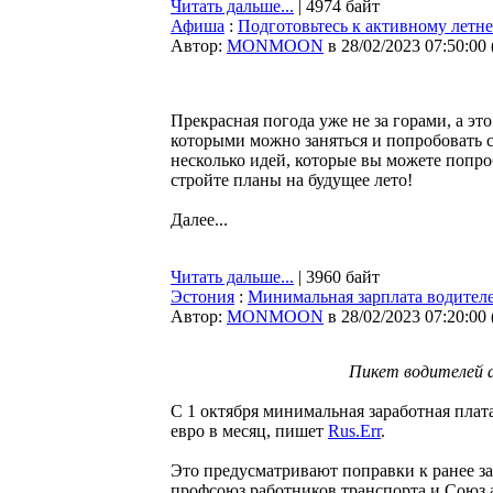
Читать дальше...
| 4974 байт
Афиша
:
Подготовьтесь к активному летн
Автор:
MONMOON
в 28/02/2023 07:50:00
Прекрасная погода уже не за горами, а эт
которыми можно заняться и попробовать се
несколько идей, которые вы можете попро
стройте планы на будущее лето!
Далее...
Читать дальше...
| 3960 байт
Эстония
:
Минимальная зарплата водителей
Автор:
MONMOON
в 28/02/2023 07:20:00
Пикет водителей а
С 1 октября минимальная заработная плат
евро в месяц, пишет
Rus.Err
.
Это предусматривают поправки к ранее з
профсоюз работников транспорта и Союз 