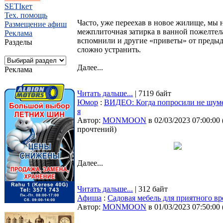
SETIкет
Тех. помощь
Часто, уже переехав в новое жилище, мы 
Размещение афиш
межплиточная затирка в ванной пожелтела
Реклама
вспомнили и другие «приветы» от предыду
Разделы
сложно устранить.
Далее...
Реклама
Читать дальше...
| 7119 байт
Юмор
:
ВИДЕО: Когда попросили не шумет
я
Автор:
MONMOON
в 02/03/2023 07:00:00
прочтений
)
Далее...
Читать дальше...
| 312 байт
Афиша
:
Садовая мебель для приятного в
Автор:
MONMOON
в 01/03/2023 07:50:00