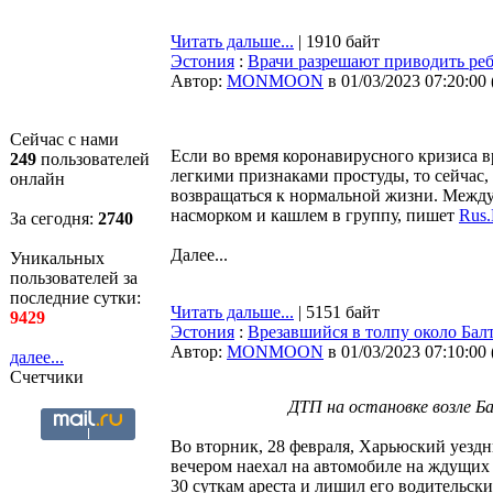
Читать дальше...
| 1910 байт
Эстония
:
Врачи разрешают приводить реб
Автор:
MONMOON
в 01/03/2023 07:20:00
Сейчас с нами
Если во время коронавирусного кризиса вр
249
пользователей
легкими признаками простуды, то сейчас,
онлайн
возвращаться к нормальной жизни. Между 
насморком и кашлем в группу, пишет
Rus.
За сегодня:
2740
Далее...
Уникальных
пользователей за
последние сутки:
Читать дальше...
| 5151 байт
9429
Эстония
:
Врезавшийся в толпу около Балт
Автор:
MONMOON
в 01/03/2023 07:10:00
далее...
Счетчики
ДТП на остановке возле Бал
Во вторник, 28 февраля, Харьюский уездн
вечером наехал на автомобиле на ждущих 
30 суткам ареста и лишил его водительск