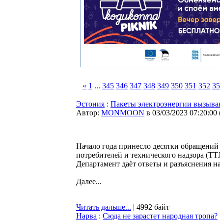
«
1
...
345
346
347
348
349
350
351
352
35
Эстония
:
Пакеты электроэнергии вызыва
Автор:
MONMOON
в 03/03/2023 07:20:00
Начало года принесло десятки обращений 
потребителей и технического надзора (T
Департамент даёт ответы и разъяснения н
Далее...
Читать дальше...
| 4992 байт
Нарва
:
Сюда не зарастет народная тропа?