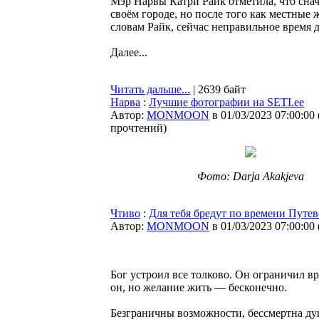
Мэр Нарвы Катри Райк отметила, что сна
своём городе, но после того как местные
словам Райк, сейчас неправильное время
Далее...
Читать дальше...
| 2639 байт
Нарва
:
Лучшие фотографии на SETI.ee
Автор:
MONMOON
в 01/03/2023 07:00:00
прочтений
)
Фото: Darja Akakjeva
Чтиво
:
Для тебя бредут по времени Путе
Автор:
MONMOON
в 01/03/2023 07:00:00
Бог устроил все толково. Он ограничил вр
он, но желание жить — бесконечно.
Безграничны возможности, бессмертна ду