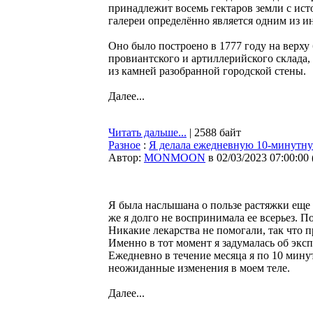
принадлежит восемь гектаров земли с ис
галереи определённо является одним из и
Оно было построено в 1777 году на верху
провиантского и артиллерийского склада,
из камней разобранной городской стены.
Далее...
Читать дальше...
| 2588 байт
Разное
:
Я делала ежедневную 10-минутную
Автор:
MONMOON
в 02/03/2023 07:00:00
Я была наслышана о пользе растяжки еще 
же я долго не воспринимала ее всерьез. По
Никакие лекарства не помогали, так что 
Именно в тот момент я задумалась об экс
Ежедневно в течение месяца я по 10 мину
неожиданные изменения в моем теле.
Далее...