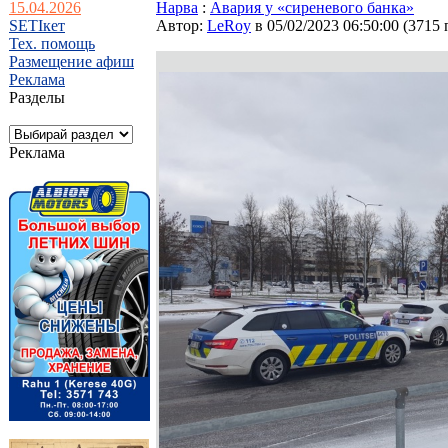
15.04.2026
Нарва
:
Авария у «сиреневого банка»
SETIкет
Автор:
LeRoy
в 05/02/2023 06:50:00
(
3715 
Тех. помощь
Размещение афиш
Реклама
Разделы
Реклама