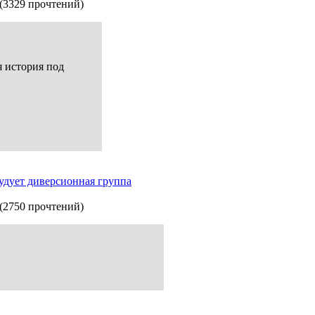
(
3329 прочтений
)
я история под
удует диверсионная группа
(
2750 прочтений
)