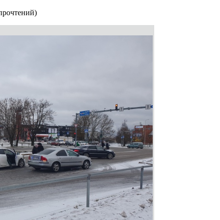
прочтений
)