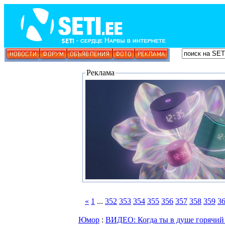
Реклама
«
1
...
352
353
354
355
356
357
358
359
3
Юмор
:
ВИДЕО: Когда ты в душе горячий