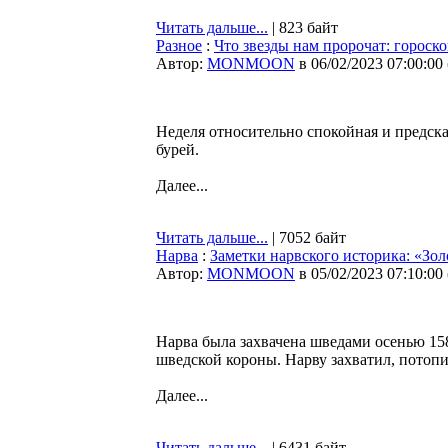
Читать дальше...
| 823 байт
Разное
:
Что звезды нам пророчат: гороско
Автор:
MONMOON
в 06/02/2023 07:00:00
Неделя относительно спокойная и предска
бурей.
Далее...
Читать дальше...
| 7052 байт
Нарва
:
Заметки нарвского историка: «Зол
Автор:
MONMOON
в 05/02/2023 07:10:00
Нарва была захвачена шведами осенью 158
шведской короны. Нарву захватил, потоп
Далее...
Читать дальше...
| 6431 байт