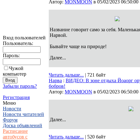
Автор:
MONMOON
в 05/02/2023 06:50:00
Название говорит само за себя. Маленька
Нарвой.
Вход пользователей
Пользователь:
Бывайте чаще на природе!
Пароль:
Далее...
Чужой
компьютер
Читать дальше...
| 721 байт
Нарва
:
ВИДЕО: В зоне отдыха Йоаорг ор
Забыли пароль?
бобров!
Автор:
MONMOON
в 05/02/2023 06:50:00
Регистрация
Меню
Новости
Новости читателей
Далее...
Форум
Доска объявлений
Расписание
автобусов с
Читать дальше...
| 520 байт