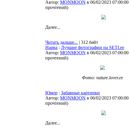
Автор:
MONMOON
в 06/02/2023 07:00:00
прочтений
)
Далее...
Читать дальше...
| 312 байт
Нарва
:
Лучшие фотографии на SETI.ee
Автор:
MONMOON
в 06/02/2023 07:00:00
прочтений
)
Фото: nature.lover.ee
Юмор
:
Забавные картинки
Автор:
MONMOON
в 06/02/2023 07:00:00
прочтений
)
Далее...