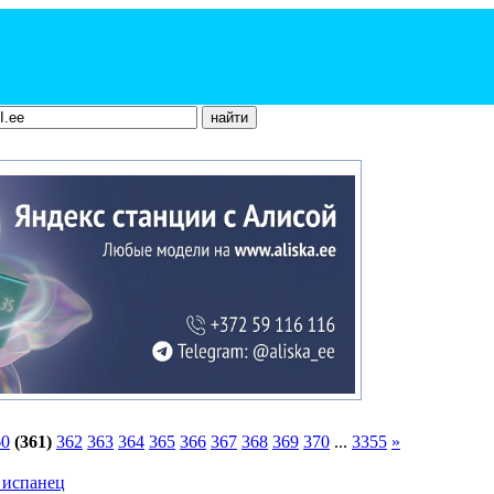
60
(361)
362
363
364
365
366
367
368
369
370
...
3355
»
 испанец