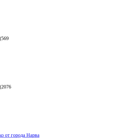
(
569
(
2076
ко от города Нарва