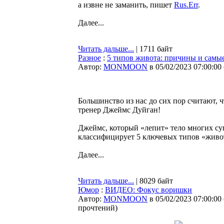
а извне не заманить, пишет
Rus.Err
.
Далее...
Читать дальше...
| 1711 байт
Разное
:
5 типов живота: причины и самы
Автор:
MONMOON
в 05/02/2023 07:00:00
Большинство из нас до сих пор считают, 
тренер Джеймс Дуйган!
Джеймс, который «лепит» тело многих суп
классифицирует 5 ключевых типов «живота
Далее...
Читать дальше...
| 8029 байт
Юмор
:
ВИДЕО: Фокус воришки
Автор:
MONMOON
в 05/02/2023 07:00:00
прочтений
)