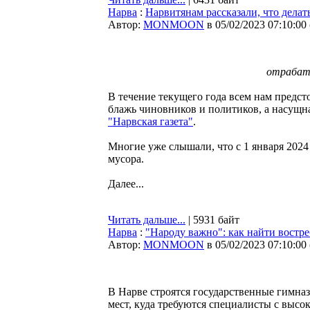
Нарва
:
Нарвитянам рассказали, что делат
Автор:
MONMOON
в 05/02/2023 07:10:00
отрабаты
В течение текущего года всем нам предсто
блажь чиновников и политиков, а насущна
"Нарвская газета"
.
Многие уже слышали, что с 1 января 2024
мусора.
Далее...
Читать дальше...
| 5931 байт
Нарва
:
"Народу важно": как найти востр
Автор:
MONMOON
в 05/02/2023 07:10:00
В Нарве строятся государственные гимна
мест, куда требуются специалисты с выс