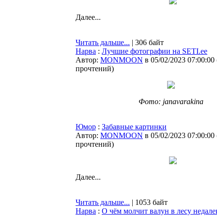
Далее...
Читать дальше...
| 306 байт
Нарва
:
Лучшие фотографии на SETI.ee
Автор:
MONMOON
в 05/02/2023 07:00:00
прочтений
)
Фото: janavarakina
Юмор
:
Забавные картинки
Автор:
MONMOON
в 05/02/2023 07:00:00
прочтений
)
Далее...
Читать дальше...
| 1053 байт
Нарва
:
О чём молчит валун в лесу недале