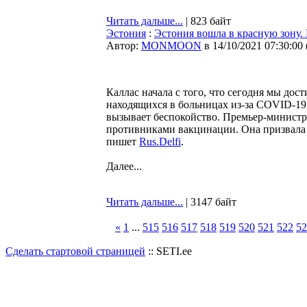
Читать дальше...
| 823 байт
Эстония
:
Эстония вошла в красную зону.
Автор:
MONMOON
в 14/10/2021 07:30:00
Каллас начала с того, что cегодня мы дос
находящихся в больницах из-за COVID-19,
вызывает беспокойство. Премьер-министр
противниками вакцинации. Она призвала э
пишет
Rus.Delfi
.
Далее...
Читать дальше...
| 3147 байт
«
1
...
515
516
517
518
519
520
521
522
52
Сделать стартовой страницей
:: SETI.ee