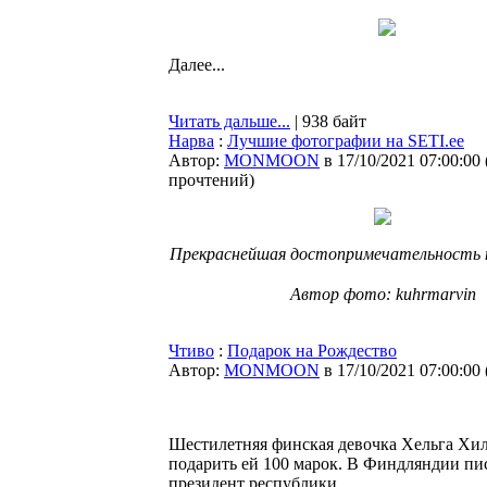
Далее...
Читать дальше...
| 938 байт
Нарва
:
Лучшие фотографии на SETI.ee
Автор:
MONMOON
в 17/10/2021 07:00:00
прочтений
)
Прекраснейшая достопримечательность н
⠀
Автор фото: kuhrmarvin
Чтиво
:
Подарок на Рождество
Автор:
MONMOON
в 17/10/2021 07:00:00
Шестилетняя финская девочка Хельга Хил
подарить ей 100 марок. В Финдляндии пи
президент республики.