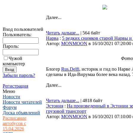
Далее...
Вход пользователей
Читать дальше...
| 564 байт
Пользователь:
Нарва
:
5 редких снимков старой Нарвы и
Автор:
MONMOON
в 16/10/2021 07:20:00
Пароль:
Чужой
Фото 
компьютер
Блогер
Rus.Delfi
, историк и гид по Нарв
сделаны в Ида-Вирумаа более века назад. 
Забыли пароль?
Далее...
Регистрация
Меню
Новости
Читать дальше...
| 4818 байт
Новости читателей
Эстония
:
На произведенный в Эстонии зе
Форум
грузовой транспорт
Доска объявлений
Автор:
MONMOON
в 16/10/2021 07:10:00
Расписание
автобусов с
15.04.2026