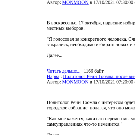
Автор:
MONMOON
в 17/10/2021 07:30:00
В воскресенье, 17 октября, нарвские изб
местных выборов.
"Я голосовал за конкретного человека. Сч
зажрались, необходимо избирать новых и 
Далее...
Читать дальше...
| 1166 байт
Нарва
:
Политолог Рейн Тоомла: после вы
Автор:
MONMOON
в 17/10/2021 07:20:00
Политолог Рейн Тоомла с интересом будет
городское собрание, полагая, что оно мо
"Как мне кажется, каких-то перемен мы м
самоуправлениях что-то изменится."
Далее...