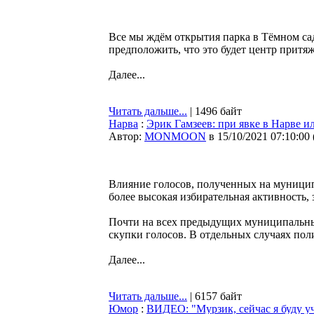
Все мы ждём открытия парка в Тёмном сад
предположить, что это будет центр притяж
Далее...
Читать дальше...
| 1496 байт
Нарва
:
Эрик Гамзеев: при явке в Нарве и
Автор:
MONMOON
в 15/10/2021 07:10:00
Влияние голосов, полученных на муници
более высокая избирательная активность, 
Почти на всех предыдущих муниципальн
скупки голосов. В отдельных случаях пол
Далее...
Читать дальше...
| 6157 байт
Юмор
:
ВИДЕО: "Мурзик, сейчас я буду уч