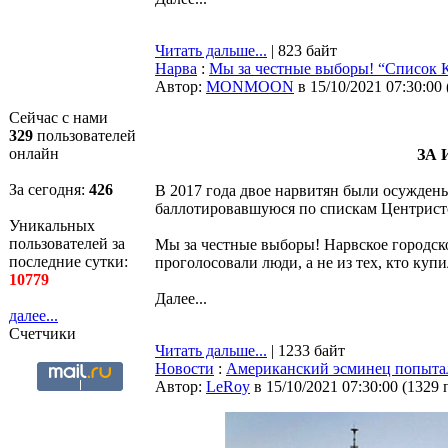
Читать дальше...
| 823 байт
Нарва
:
Мы за честные выборы! “Список К
Автор:
MONMOON
в 15/10/2021 07:30:00
Сейчас с нами
329
пользователей
онлайн
ЗА 
За сегодня:
426
В 2017 года двое нарвитян были осуждены
баллотировавшуюся по спискам Центрист
Уникальных
пользователей за
Мы за честные выборы! Нарвское городско
последние сутки:
проголосовали люди, а не из тех, кто куп
10779
Далее...
далее...
Счетчики
Читать дальше...
| 1233 байт
Новости
:
Американский эсминец попыта
Автор:
LeRoy
в 15/10/2021 07:30:00
(
1329 