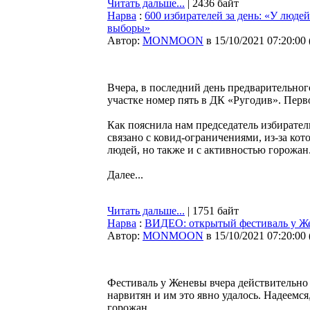
Читать дальше...
| 2436 байт
Нарва
:
600 избирателей за день: «У людей
выборы»
Автор:
MONMOON
в 15/10/2021 07:20:00
Вчера, в последний день предварительног
участке номер пять в ДК «Ругодив». Перво
Как пояснила нам председатель избирател
связано с ковид-ограничениями, из-за ко
людей, но также и с активностью горожан
Далее...
Читать дальше...
| 1751 байт
Нарва
:
ВИДЕО: открытый фестиваль у Же
Автор:
MONMOON
в 15/10/2021 07:20:00
Фестиваль у Женевы вчера действительно 
нарвитян и им это явно удалось. Надеемся
горожан.