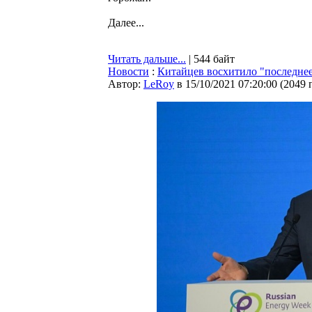
Далее...
Читать дальше...
| 544 байт
Новости
:
Китайцев восхитило "последне
Автор:
LeRoy
в 15/10/2021 07:20:00
(
2049 