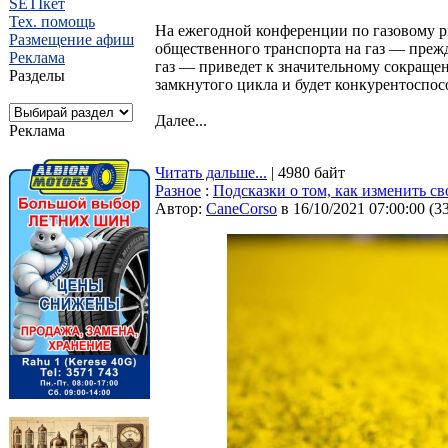
SETIкет
Тех. помощь
На ежегодной конференции по газовому р
Размещение афиш
общественного транспорта на газ — преж
Реклама
газ — приведет к значительному сокраще
Разделы
замкнутого цикла и будет конкурентоспос
Далее...
Реклама
Читать дальше...
| 4980 байт
Разное
:
Подсказки о том, как изменить с
Автор:
CaneCorso
в 16/10/2021 07:00:00
(
3