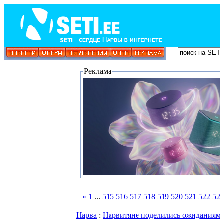
Реклама
«
1
...
515
516
517
518
519
520
521
522
52
Нарва
:
Нарвитяне поделились ожиданиями