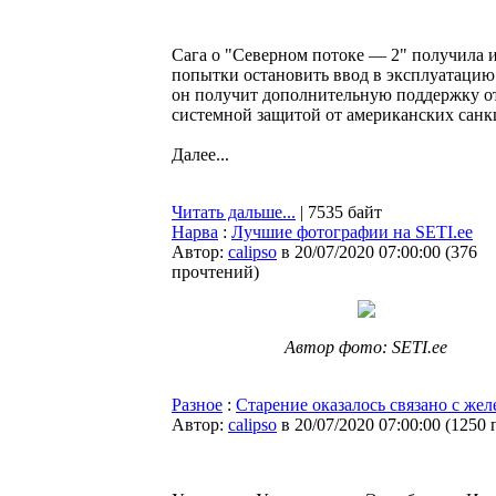
Сага о "Северном потоке — 2" получила и
попытки остановить ввод в эксплуатацию 
он получит дополнительную поддержку от 
системной защитой от американских санк
Далее...
Читать дальше...
| 7535 байт
Нарва
:
Лучшие фотографии на SETI.ee
Автор:
calipso
в 20/07/2020 07:00:00
(
376
прочтений
)
Автор фото: SETI.ee
Разное
:
Старение оказалось связано с жел
Автор:
calipso
в 20/07/2020 07:00:00
(
1250 