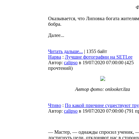
Ф
Оказывается, что Липовка богата жителям
бобра.
Далее...
Читать дальше...
| 1355 байт
Нарва
:
Лучшие фотографии на SETI.ee
Автор:
calipso
в 19/07/2020 07:00:00
(
425
прочтений
)
Автор фото: onlooker.liza
Чтиво
:
По какой причине существуют тру
Автор:
calipso
в 19/07/2020 07:00:00
(
791 п
— Мастер, — однажды спросил ученик, —
достигнуть цели, отклоняют нас в сторон