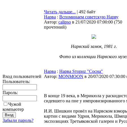
Читать дальше...
| 492 байт
Нарва
:
Вспоминаем советскую Нарву
Автор:
calipso
в 21/07/2020 07:00:00
(
750
прочтений
)
Нарвский замок, 1981 г.
Фото из коллекции Нарвского музе
Нарва
:
Нарва Sториz "Сосна"
Вход пользователей
Автор:
MONMOON
в 20/07/2020 07:30:00
Пользователь:
Пароль:
В конце 19 века, в Мерикюла у раскидист
сидевшего на пне у импровизированного 
Чужой
компьютер
И.И. Шишкин провёл на Нарвском взморье
картин с видами Удрия, Мерикюла, Шмецке
Забыли пароль?
экспозициях Третьяковской галереи и Русс