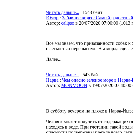
Читать дальше...
| 1543 байт
Юмор
:
Забавное видео: Самый радостный
Автор:
calipso
в 20/07/2020 07:00:00
(
1013 
Все мы знаем, что привязанности собак к 
с легкостью перешагнул. Эта морда сделае
Далее...
Читать дальше...
| 543 байт
Нарва
:
Чем опасно зеленое море в Нарва
Автор:
MONMOON
в 19/07/2020 07:40:00
В субботу вечером на пляже в Нарва-Йыэс
Человек может получить от содержащихся 
находясь в воде. При глотании такой воды
опасности подвержены прежде всего дети