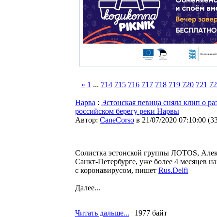
«
1
...
714
715
716
717
718
719
720
721
72
Нарва
:
Эстонская певица сняла клип о раз
российском берегу реки Нарвы
Автор:
CaneCorso
в 21/07/2020 07:10:00
(
3
Солистка эстонской группы ЛОТОS, Алекс
Санкт-Петербурге, уже более 4 месяцев на
с коронавирусом, пишет
Rus.Delfi
Далее...
Читать дальше...
| 1977 байт