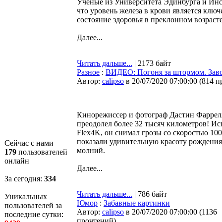
Ученые из Университета Эдинбурга и Инс
что уровень железа в крови является кл
состояние здоровья в преклонном возрасте
Далее...
Читать дальше...
| 2173 байт
Разное
:
ВИДЕО: Погоня за штормом. За
Автор:
calipso
в 20/07/2020 07:00:00
(
814 п
Кинорежиссер и фотограф Дастин Фаррелл
преодолел более 32 тысяч километров! И
Flex4K, он снимал грозы со скоростью 100
показали удивительную красоту рождени
Сейчас с нами
молний.
179
пользователей
онлайн
Далее...
За сегодня:
334
Читать дальше...
| 786 байт
Уникальных
Юмор
:
Забавные картинки
пользователей за
Автор:
calipso
в 20/07/2020 07:00:00
(
1136
последние сутки:
прочтений
)