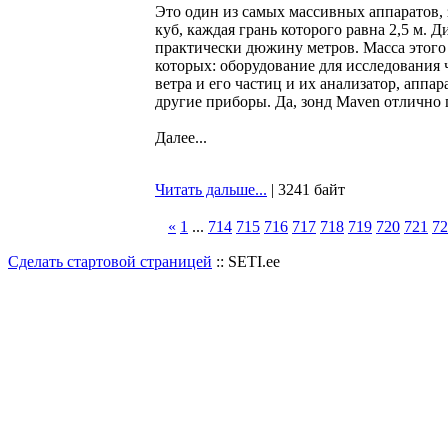
Это один из самых массивных аппаратов, 
куб, каждая грань которого равна 2,5 м. Д
практически дюжину метров. Масса этого
которых: оборудование для исследования 
ветра и его частиц и их анализатор, аппа
другие приборы. Да, зонд Maven отлично 
Далее...
Читать дальше...
| 3241 байт
«
1
...
714
715
716
717
718
719
720
721
72
Сделать стартовой страницей
:: SETI.ee