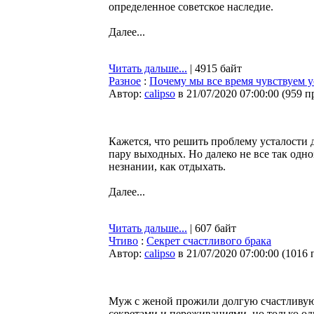
определенное советское наследие.
Далее...
Читать дальше...
| 4915 байт
Разное
:
Почему мы все время чувствуем у
Автор:
calipso
в 21/07/2020 07:00:00
(
959 п
Кажется, что решить проблему усталости 
пару выходных. Но далеко не все так одн
незнании, как отдыхать.
Далее...
Читать дальше...
| 607 байт
Чтиво
:
Секрет счастливого брака
Автор:
calipso
в 21/07/2020 07:00:00
(
1016 
Муж с женой прожили долгую счастливую 
секретами и переживаниями, но только одн