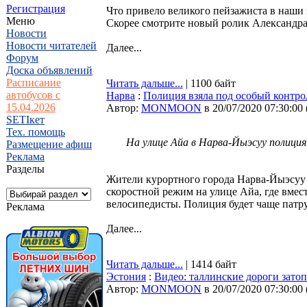
Регистрация
Что привело великого пейзажиста в наши
Меню
Скорее смотрите новый ролик Александр
Новости
Новости читателей
Далее...
Форум
Доска объявлений
Расписание
Читать дальше...
| 1100 байт
автобусов с
Нарва
:
Полиция взяла под особый контр
15.04.2026
Автор:
MONMOON
в 20/07/2020 07:30:00
SETIкет
Тех. помощь
На улице Айа в Нарва-Йыэсуу полици
Размещение афиш
Реклама
Разделы
Жители курортного города Нарва-Йыэсуу
скоростной режим на улице Айа, где вмес
велосипедисты. Полиция будет чаще патр
Реклама
Далее...
Читать дальше...
| 1414 байт
Эстония
:
Видео: таллинские дороги зато
Автор:
MONMOON
в 20/07/2020 07:30:00