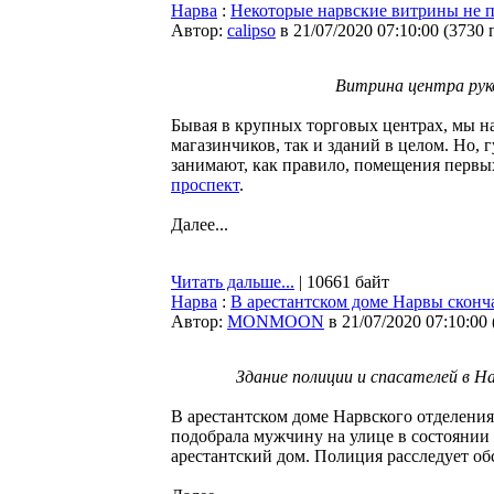
Нарва
:
Некоторые нарвские витрины не п
Автор:
calipso
в 21/07/2020 07:10:00
(
3730 
Витрина центра рук
Бывая в крупных торговых центрах, мы н
магазинчиков, так и зданий в целом. Но, 
занимают, как правило, помещения первы
проспект
.
Далее...
Читать дальше...
| 10661 байт
Нарва
:
В арестантском доме Нарвы сконч
Автор:
MONMOON
в 21/07/2020 07:10:00
Здание полиции и спасателей в 
В арестантском доме Нарвского отделени
подобрала мужчину на улице в состоянии 
арестантский дом. Полиция расследует об