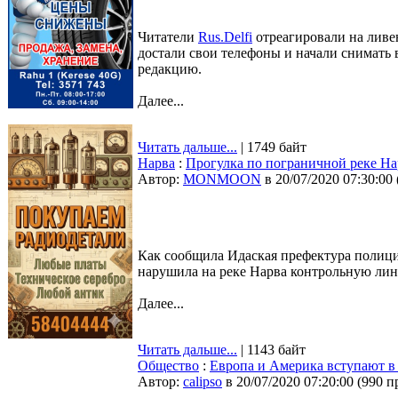
Читатели
Rus.Delfi
отреагировали на ливен
достали свои телефоны и начали снимать 
редакцию.
Далее...
Читать дальше...
| 1749 байт
Нарва
:
Прогулка по пограничной реке Н
Автор:
MONMOON
в 20/07/2020 07:30:00
Как сообщила Идаская префектура полиции
нарушила на реке Нарва контрольную ли
Далее...
Читать дальше...
| 1143 байт
Общество
:
Европа и Америка вступают в 
Автор:
calipso
в 20/07/2020 07:20:00
(
990 п