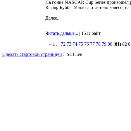
На гонке NASCAR Cup Series произошёл ре
Racing Буббы Уоллеса отлетело колесо, 
Далее...
Читать дальше...
| 1511 байт
«
1
...
72
73
74
75
76
77
78
79
80
(81)
82
8
Сделать стартовой страницей
:: SETI.ee