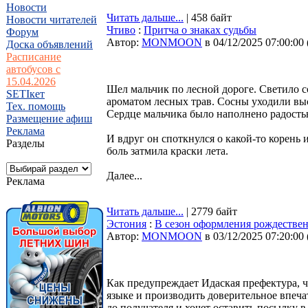
Новости
Читать дальше...
| 458 байт
Новости читателей
Чтиво
:
Притча о знаках судьбы
Форум
Автор:
MONMOON
в 04/12/2025 07:00:00
Доска объявлений
Расписание
автобусов с
15.04.2026
Шел мальчик по лесной дороге. Светило 
SETIкет
ароматом лесных трав. Сосны уходили выс
Тех. помощь
Сердце мальчика было наполнено радость
Размещение афиш
Реклама
И вдруг он споткнулся о какой-то корень 
Разделы
боль затмила краски лета.
Далее...
Реклама
Читать дальше...
| 2779 байт
Эстония
:
В сезон оформления рождестве
Автор:
MONMOON
в 03/12/2025 07:20:00
Как предупреждает Идаская префектура, 
языке и производить доверительное впечат
до получателя и хочет оставить посылку 