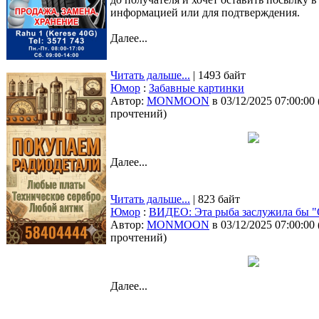
информацией или для подтверждения.
Далее...
Читать дальше...
| 1493 байт
Юмор
:
Забавные картинки
Автор:
MONMOON
в 03/12/2025 07:00:00
прочтений
)
Далее...
Читать дальше...
| 823 байт
Юмор
:
ВИДЕО: Эта рыба заслужила бы "
Автор:
MONMOON
в 03/12/2025 07:00:00
прочтений
)
Далее...