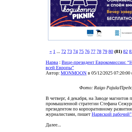
«
1
...
72
73
74
75
76
77
78
79
80
(81)
82
8
Нарва
:
Вице-президент Еврокомиссии: “Н
всей Европы”
Автор:
MONMOON
в 05/12/2025 07:20:00
Фото: Raigo Pajula/Пред
В четверг, 4 декабря, на Заводе магнито
промышленной стратегии Стефана Сежурне
президентом по корпоративному развитию
журналистами, пишет
Нарвский рабочий"
Далее...