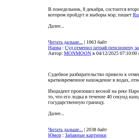
В понедельник, 8 декабря, состоится втор
котором пройдут и выборы мэр, пишет
Ru
Далее...
Читать дальше...
| 1063 байт
Нарва
:
Суд отменил штраф пенсионеру за
Автор:
MONMOON
в 04/12/2025 07:10:00
Судебное разбирательство привело к отм
кратковременное нахождение в водах, от
Инцидент произошел весной на реке Наро
то, что его лодка в течение 40 секунд на
государственную границу.
Далее...
Читать дальше...
| 2038 байт
Юмор
:
Забавные картинки