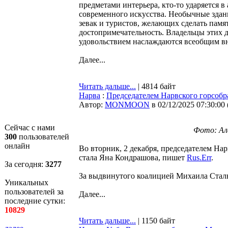
предметами интерьера, кто-то ударяется в
современного искусства. Необычные здан
зевак и туристов, желающих сделать памя
достопримечательность. Владельцы этих д
удовольствием наслаждаются всеобщим в
Далее...
Читать дальше...
| 4814 байт
Нарва
:
Председателем Нарвского горсоб
Автор:
MONMOON
в 02/12/2025 07:30:00
Сейчас с нами
Фото: Ал
300
пользователей
онлайн
Во вторник, 2 декабря, председателем Н
стала Яна Кондрашова, пишет
Rus.Err
.
За сегодня:
3277
За выдвинутого коалицией Михаила Сталь
Уникальных
пользователей за
Далее...
последние сутки:
10829
Читать дальше...
| 1150 байт