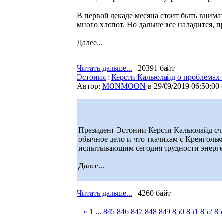
В первой декаде месяца стоит быть внима
много хлопот. Но дальше все наладится, 
Далее...
Читать дальше...
| 20391 байт
Эстония
:
Керсти Кальюлайд о проблемах э
Автор:
MONMOON
в 29/09/2019 06:50:00
Президент Эстонии Керсти Кальюлайд сч
обычное дело и что ткачихам с Кренгольма
испытывающим сегодня трудности энерге
Далее...
Читать дальше...
| 4260 байт
«
1
...
845
846
847
848
849
850
851
852
85