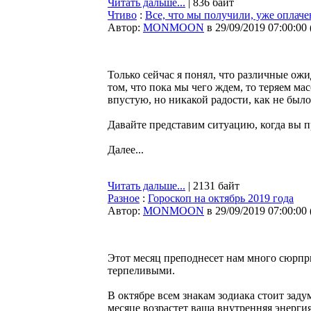
Читать дальше...
| 836 байт
Чтиво
:
Все, что мы получили, уже оплаче
Автор:
MONMOON
в 29/09/2019 07:00:00
Только сейчас я понял, что различные ож
том, что пока мы чего ждем, то теряем ма
впустую, но никакой радости, как не было,
Давайте представим ситуацию, когда вы п
Далее...
Читать дальше...
| 2131 байт
Разное
:
Гороскоп на октябрь 2019 года
Автор:
MONMOON
в 29/09/2019 07:00:00
Этот месяц преподнесет нам много сюрприз
терпеливыми.
В октябре всем знакам зодиака стоит заду
месяце возрастет ваша внутренняя энерги