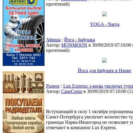
прочтений
)
YOGA - Narva
Афиша
:
Йога - бабушка
Автор:
MONMOON
в 30/09/2019 07:10:00
прочтений
)
Йога для бабушек в Нарве
Разное
:
Lux Express: э-визы увеличат ту
Автор:
CaneCorso
в 30/09/2019 07:10:00
(
1
Вступающий в силу 1 октября упрощенны
Санкт-Петербурга увеличит количество ту
границы Нарва-Ивангород не позволяет у
отмечают в компании Lux Express.