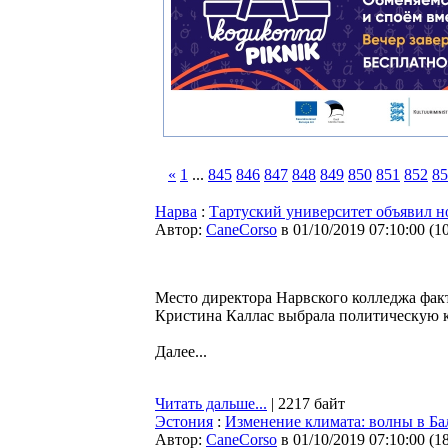
«
1
...
845
846
847
848
849
850
851
852
85
Нарва
:
Тартуский университет объявил н
Автор:
CaneCorso
в 01/10/2019 07:10:00
(
1
Место директора Нарвского колледжа факт
Кристина Каллас выбрала политическую ка
Далее...
Читать дальше...
| 2217 байт
Эстония
:
Изменение климата: волны в Ба
Автор:
CaneCorso
в 01/10/2019 07:10:00
(
1