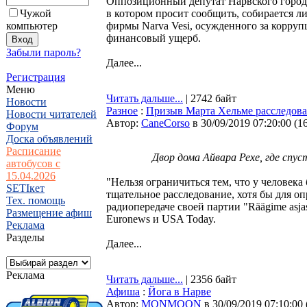
Оппозиционный депутат Нарвского городс
Чужой
в котором просит сообщить, собирается 
компьютер
фирмы Narva Vesi, осужденного за корру
финансовый ущерб.
Забыли пароль?
Далее...
Регистрация
Меню
Читать дальше...
| 2742 байт
Новости
Разное
:
Призыв Марта Хельме расследова
Новости читателей
Автор:
CaneCorso
в 30/09/2019 07:20:00
(
1
Форум
Доска объявлений
Расписание
Двор дома Айвара Рехе, где спус
автобусов с
15.04.2026
"Нельзя ограничиться тем, что у человек
SETIкет
тщательное расследование, хотя бы для 
Тех. помощь
радиопередаче своей партии "Räägime asja
Размещение афиш
Euronews и USA Today.
Реклама
Разделы
Далее...
Реклама
Читать дальше...
| 2356 байт
Афиша
:
Йога в Нарве
Автор:
MONMOON
в 30/09/2019 07:10:00