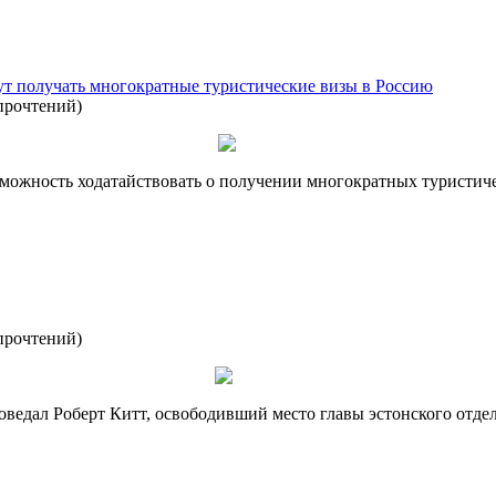
т получать многократные туристические визы в Россию
прочтений
)
можность ходатайствовать о получении многократных туристиче
прочтений
)
 поведал Роберт Китт, освободивший место главы эстонского отд