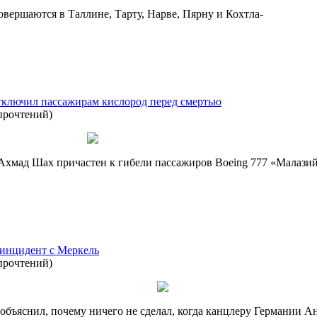
вершаются в Таллине, Тарту, Нарве, Пярну и Кохтла-
ключил пассажирам кислород перед смертью
прочтений
)
Ахмад Шах причастен к гибели пассажиров Boeing 777 «Малази
инцидент с Меркель
прочтений
)
бъяснил, почему ничего не сделал, когда канцлеру Германии Ан