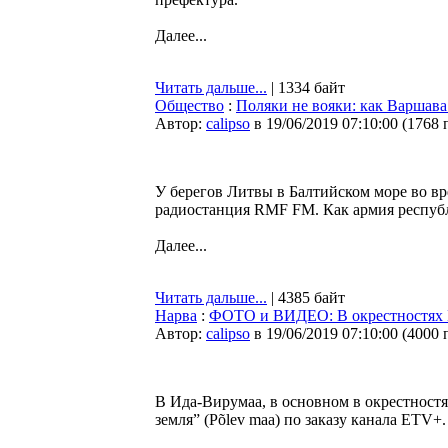
Далее...
Читать дальше...
| 1334 байт
Общество
:
Поляки не вояки: как Варшав
Автор:
calipso
в 19/06/2019 07:10:00
(
1768 
У берегов Литвы в Балтийском море во 
радиостанция RMF FM. Как армия республ
Далее...
Читать дальше...
| 4385 байт
Нарва
:
ФОТО и ВИДЕО: В окрестностях Н
Автор:
calipso
в 19/06/2019 07:10:00
(
4000 
В Ида-Вирумаа, в основном в окрестност
земля” (Põlev maa) по заказу канала ETV+.