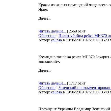
Кражи из жилых помещений чаще всего со
Ярве.
Далее...
Читать дальше...
| 2569 байт
Общество
:
Пилот-убийца рейса МН370 от
Автор:
calipso
в 19/06/2019 07:20:00
(
3529 
Командир экипажа рейса MH370 Захария 
авиалиний».
Далее...
Читать дальше...
| 1717 байт
Общество
:
Зеленский прокомментировал 
Автор:
calipso
в 19/06/2019 07:20:00
(
3540 
Президент Украины Владимир Зеленский о