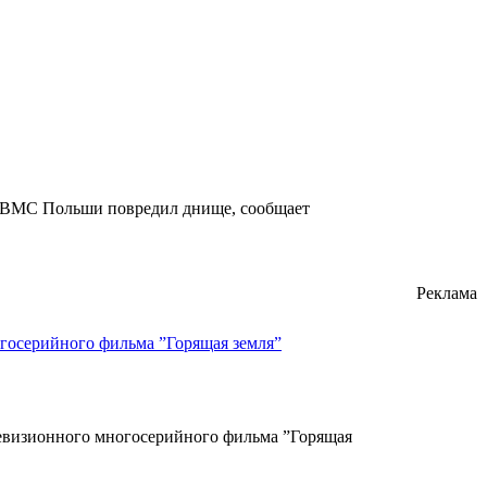
o ВМС Польши повредил днище, сообщает
Реклама
госерийного фильма ”Горящая земля”
левизионного многосерийного фильма ”Горящая