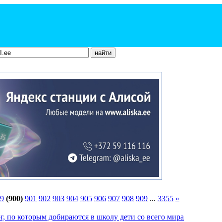
9
(900)
901
902
903
904
905
906
907
908
909
...
3355
»
, по которым добираются в школу дети со всего мира