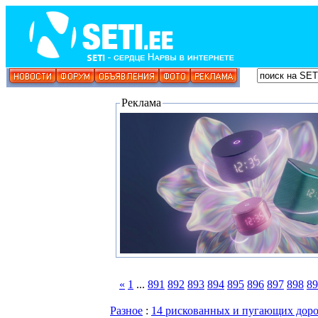
Реклама
«
1
...
891
892
893
894
895
896
897
898
89
Разное
:
14 рискованных и пугающих дорог