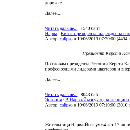
дорожке.
Далее...
Читать дальше...
| 1540 байт
Нарва
:
Визит президента: надежды на со
Автор:
calipso
в 19/06/2019 07:20:00
(
4494 
Президент Керсти Каль
По словам президента Эстонии Керсти Каль
профсоюзными лидерами шахтеров и энерг
Далее...
Читать дальше...
| 8043 байт
Эстония
:
В Нарва-Йыэсуу одна женщина 
Автор:
calipso
в 19/06/2019 07:10:00
(
3010 
Жительница Нарва-Йыэсуу 64 лет 17 июня
префектура.