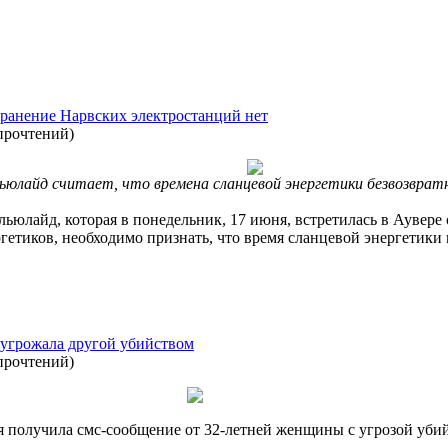
хранение Нарвских электростанций нет
прочтений
)
юлайд считает, что времена сланцевой энергетики безвозврат
юлайд, которая в понедельник, 17 июня, встретилась в Аувере с
етиков, необходимо признать, что время сланцевой энергетик
угрожала другой убийством
прочтений
)
 получила смс-сообщение от 32-летней женщины с угрозой убий