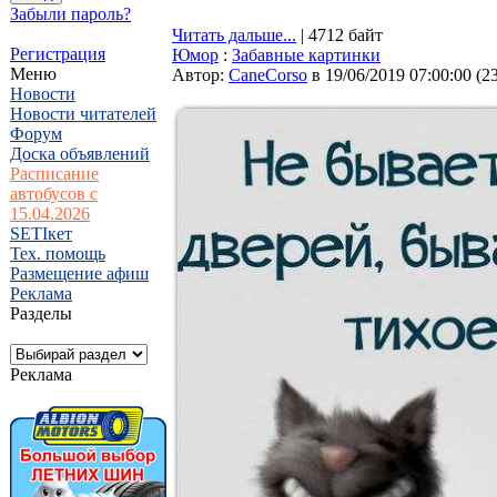
Забыли пароль?
Читать дальше...
| 4712 байт
Регистрация
Юмор
:
Забавные картинки
Меню
Автор:
CaneCorso
в 19/06/2019 07:00:00
(
2
Новости
Новости читателей
Форум
Доска объявлений
Расписание
автобусов с
15.04.2026
SETIкет
Тех. помощь
Размещение афиш
Реклама
Разделы
Реклама