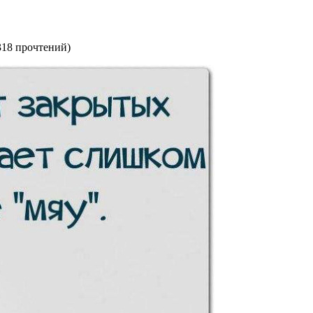
318 прочтений
)