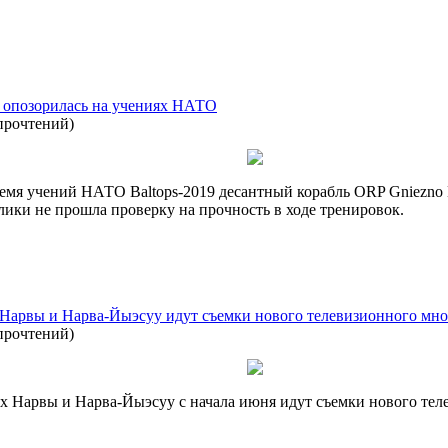
а опозорилась на учениях НАТО
прочтений
)
время учений НАТО Baltops-2019 десантный корабль ORP Gniezn
ики не прошла проверку на прочность в ходе тренировок.
арвы и Нарва-Йыэсуу идут съемки нового телевизионного мно
прочтений
)
ях Нарвы и Нарва-Йыэсуу с начала июня идут съемки нового те