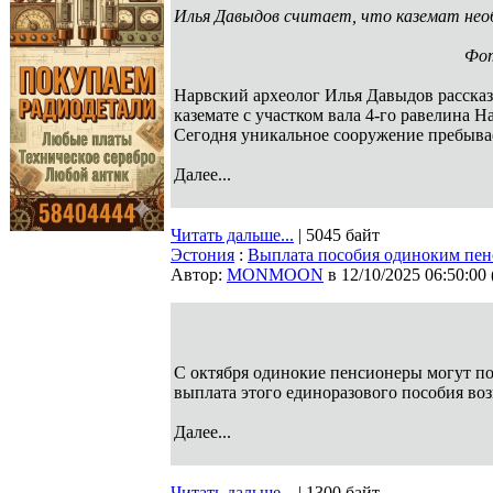
Илья Давыдов считает, что каземат необ
Фот
Нарвский археолог Илья Давыдов расска
каземате с участком вала 4-го равелина Н
Сегодня уникальное сооружение пребывает
Далее...
Читать дальше...
| 5045 байт
Эстония
:
Выплата пособия одиноким пен
Автор:
MONMOON
в 12/10/2025 06:50:00
С октября одинокие пенсионеры могут пол
выплата этого единоразового пособия в
Далее...
Читать дальше...
| 1300 байт