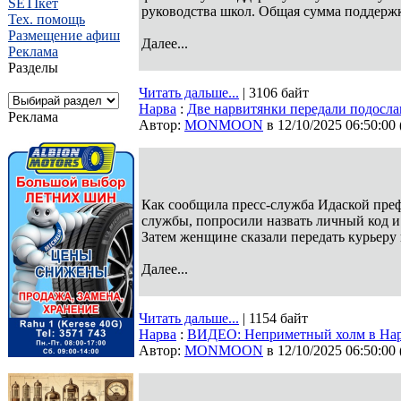
SETIкет
руководства школ. Общая сумма поддерж
Тех. помощь
Размещение афиш
Далее...
Реклама
Разделы
Читать дальше...
| 3106 байт
Нарва
:
Две нарвитянки передали подосл
Реклама
Автор:
MONMOON
в 12/10/2025 06:50:00
Как сообщила пресс-служба Идаской пре
службы, попросили назвать личный код и
Затем женщине сказали передать курьеру
Далее...
Читать дальше...
| 1154 байт
Нарва
:
ВИДЕО: Неприметный холм в Нарве
Автор:
MONMOON
в 12/10/2025 06:50:00