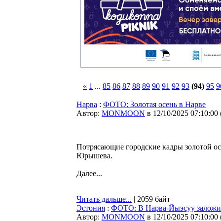
«
1
...
85
86
87
88
89
90
91
92
93
(94)
95
9
Нарва
:
ФОТО: Золотая осень в Нарве
Автор:
MONMOON
в 12/10/2025 07:10:00
Потрясающие городские кадры золотой ос
Юрышева.
Далее...
Читать дальше...
| 2059 байт
Эстония
:
ФОТО: В Нарва-Йыэсуу заложил
Автор:
MONMOON
в 12/10/2025 07:10:00