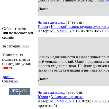
действовать с 1 января 2026 года, пишет
R
Далее...
Читать дальше...
| 1499 байт
Нарва
:
Нарвский рынок недвижимости: за
Сейчас с нами
Автор:
MONMOON
в 12/10/2025 06:50:00
180
пользователей
онлайн
За сегодня:
8893
Уникальных
Рынок недвижимости в Нарве живёт по св
пользователей за
всё меньше иллюзий. Одни продавцы сниж
последние сутки:
просто уходят с рынка. На фоне десятков
10879
заканчивается стагнация и начинается но
далее...
Далее...
Счетчики
Читать дальше...
| 9680 байт
Юмор
:
Забавные картинки
Автор:
MONMOON
в 11/10/2025 07:00:00
прочтений
)