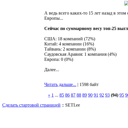
А ведь всего каких-то 15 лет назад в это
Европы...
Сейчас по суммарному весу топ-25 выгл
США: 18 компаний (72%)
Китай: 4 компании (16%)
Тайвань: 2 компании (8%)
Саудовская Аравия: 1 компания (4%)
Европа: 0 (0%)
Далее...
Читать дальше...
| 1598 байт
«
1
...
85
86
87
88
89
90
91
92
93
(94)
95
9
Сделать стартовой страницей
:: SETI.ee