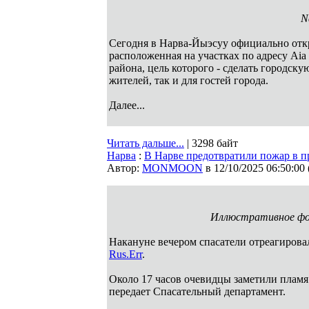
N
Сегодня в Нарва-Йыэсуу официально откр
расположенная на участках по адресу Aia
района, цель которого - сделать городск
жителей, так и для гостей города.
Далее...
Читать дальше...
| 3298 байт
Нарва
:
В Нарве предотвратили пожар в п
Автор:
MONMOON
в 12/10/2025 06:50:00
Иллюстративное фо
Накануне вечером спасатели отреагирова
Rus.Err
.
Около 17 часов очевидцы заметили пламя
передает Спасательный департамент.