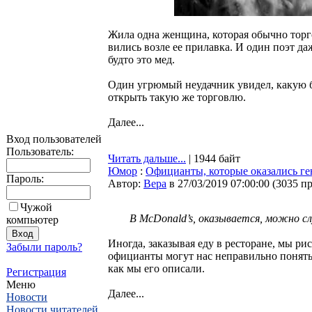
Жила одна женщина, которая обычно торг
вились возле ее прилавка. И один поэт да
будто это мед.
Один угрюмый неудачник увидел, какую б
открыть такую же торговлю.
Далее...
Вход пользователей
Пользователь:
Читать дальше...
| 1944 байт
Юмор
:
Официанты, которые оказались ге
Пароль:
Автор:
Bepa
в 27/03/2019 07:00:00
(
3035 п
Чужой
В McDonald’s, оказывается, можно с
компьютер
Иногда, заказывая еду в ресторане, мы р
Забыли пароль?
официанты могут нас неправильно понять,
как мы его описали.
Регистрация
Меню
Далее...
Новости
Новости читателей