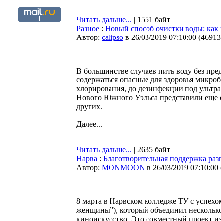
Читать дальше...
| 1551 байт
Разное
:
Новый способ очистки воды: как
Автор:
calipso
в 26/03/2019 07:10:00
(
46913
В большинстве случаев пить воду без пре
содержаться опасные для здоровья микроб
хлорирования, до дезинфекции под ультр
Нового Южного Уэльса представили еще о
других.
Далее...
Читать дальше...
| 2635 байт
Нарва
:
Благотворительная поддержка ра
Автор:
MONMOON
в 26/03/2019 07:10:00
8 марта в Нарвском колледже ТУ с успехом
женщины”), который объединил несколько 
киноискусство. Это совместный проект и