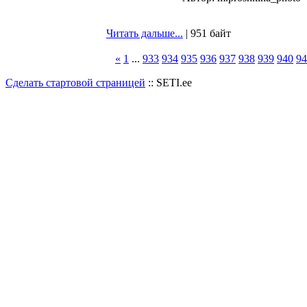
Читать дальше...
| 951 байт
«
1
...
933
934
935
936
937
938
939
940
94
Сделать стартовой страницей
:: SETI.ee