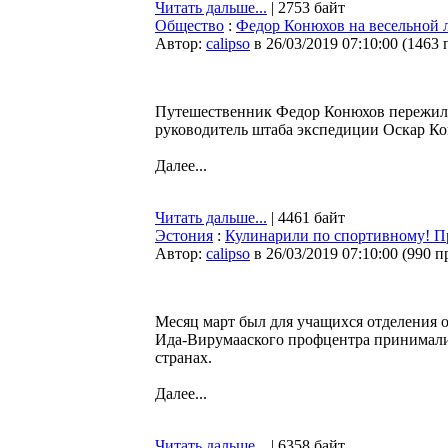
Читать дальше...
| 2753 байт
Общество
:
Федор Конюхов на весельной 
Автор:
calipso
в 26/03/2019 07:10:00
(
1463 
Путешественник Федор Конюхов пережил 1
руководитель штаба экспедиции Оскар Ко
Далее...
Читать дальше...
| 4461 байт
Эстония
:
Кулинарили по спортивному! Пр
Автор:
calipso
в 26/03/2019 07:10:00
(
990 п
Месяц март был для учащихся отделения
Ида-Вирумааского профцентра принимали 
странах.
Далее...
Читать дальше...
| 6358 байт