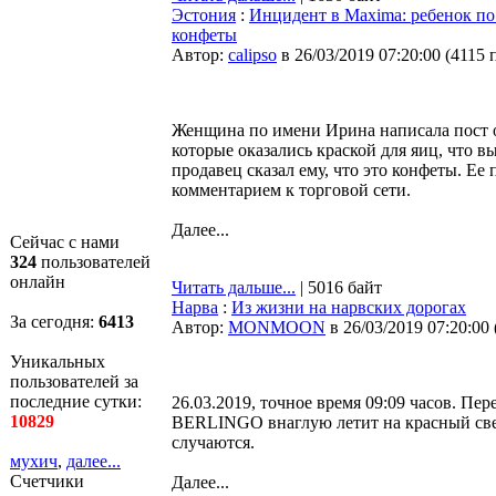
Эстония
:
Инцидент в Maxima: ребенок по 
конфеты
Автор:
calipso
в 26/03/2019 07:20:00
(
4115 
Женщина по имени Ирина написала пост о
которые оказались краской для яиц, что вы
продавец сказал ему, что это конфеты. Ее 
комментарием к торговой сети.
Далее...
Сейчас с нами
324
пользователей
онлайн
Читать дальше...
| 5016 байт
Нарва
:
Из жизни на нарвских дорогах
За сегодня:
6413
Автор:
MONMOON
в 26/03/2019 07:20:00
Уникальных
пользователей за
последние сутки:
26.03.2019, точное время 09:09 часов. П
10829
BERLINGO внаглую летит на красный свет
случаются.
мухич
,
далее...
Счетчики
Далее...