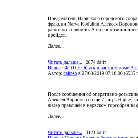
Председатель Нарвского городского собра
фракции Narva Kodulinn Алексея Воронов
работают спокойно. А вот оппозиционные
пройдет.
Далее...
Читать дальше...
| 2874 байт
Нарва
:
ФОТО: Обыск в частном доме Але
Автор:
calipso
в 27/03/2019 07:10:00
(
6535 
После сообщения об оперативно-розыскн
Алексея Воронова и еще 7 лиц в Нарве, к
лидер правящей в нарвском горсобрании ф
Далее...
Читать дальше...
| 3121 байт
Нарва
:
Максим Волков: большинство реш