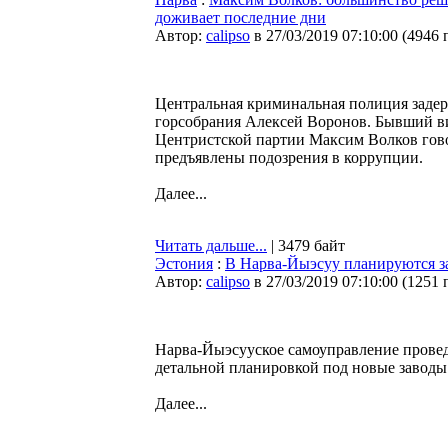
доживает последние дни
Автор:
calipso
в 27/03/2019 07:10:00
(
4946 
Центральная криминальная полиция задер
горсобрания Алексей Воронов. Бывший ви
Центристской партии Максим Волков гово
предъявлены подозрения в коррупции.
Далее...
Читать дальше...
| 3479 байт
Эстония
:
В Нарва-Йыэсуу планируются зав
Автор:
calipso
в 27/03/2019 07:10:00
(
1251 
Нарва-Йыэсууское самоуправление провед
детальной планировкой под новые заводы 
Далее...