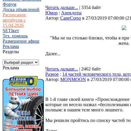
Форум
Читать дальше...
| 3354 байт
Доска объявлений
Юмор
:
Анекдоты
Расписание
Автор:
CaneCorso
в 27/03/2019 07:00:00
(
2
автобусов с
15.04.2026
SETIкет
Тех. помощь
"Мы не на столько близки, чтобы я при 
Размещение афиш
жена.
Реклама
Разделы
Далее...
Реклама
Читать дальше...
| 2462 байт
Разное
:
14 частей человеческого тела, ко
Автор:
MONMOON
в 27/03/2019 07:00:00
В 1-й главе своей книги «Происхождение 
которые он весело назвал «бесполезными 
полным: в нашем теле много лишнего.
Мы решили пройтись по списку частей те
Далее...