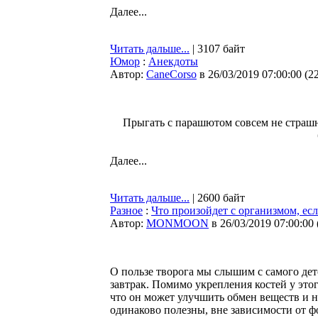
Далее...
Читать дальше...
| 3107 байт
Юмор
:
Анекдоты
Автор:
CaneCorso
в 26/03/2019 07:00:00
(
2
Прыгать с парашютом совсем не страшно
Далее...
Читать дальше...
| 2600 байт
Разное
:
Что произойдет с организмом, ес
Автор:
MONMOON
в 26/03/2019 07:00:00
О пользе творога мы слышим с самого дет
завтрак. Помимо укрепления костей у этог
что он может улучшить обмен веществ и н
одинаково полезны, вне зависимости от 