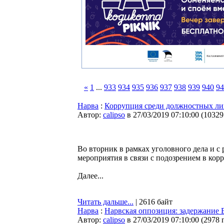
«
1
...
933
934
935
936
937
938
939
940
94
Нарва
:
Коррупция среди должностных лиц
Автор:
calipso
в 27/03/2019 07:10:00
(
10329
Во вторник в рамках уголовного дела и с
мероприятия в связи с подозрением в ко
Далее...
Читать дальше...
| 2616 байт
Нарва
:
Нарвская оппозиция: задержание 
Автор:
calipso
в 27/03/2019 07:10:00
(
2978 