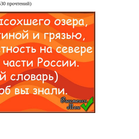
530 прочтений
)