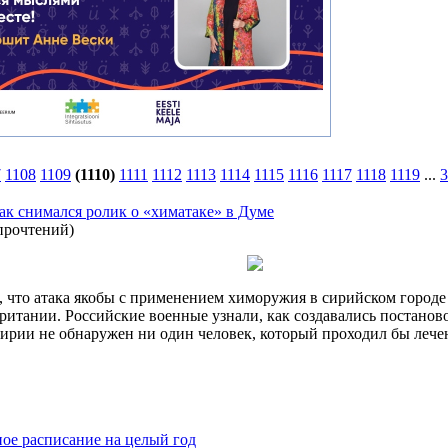
7
1108
1109
(1110)
1111
1112
1113
1114
1115
1116
1117
1118
1119
...
3
ак снимался ролик о «химатаке» в Думе
прочтений
)
о, что атака якобы с применением химоружия в сирийском город
итании. Российские военные узнали, как создавались постанов
Сирии не обнаружен ни один человек, который проходил бы лече
ное расписание на целый год