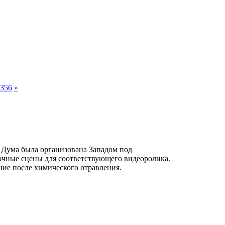
356
»
е Дума была организована Западом под
очные сцены для соответствующего видеоролика.
ние после химического отравления.