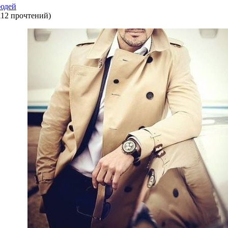
юдей
112 прочтений
)