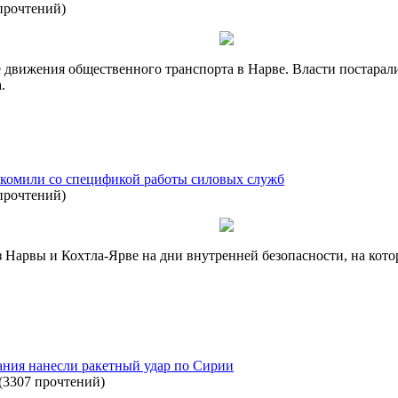
прочтений
)
 движения общественного транспорта в Нарве. Власти постарал
.
акомили со спецификой работы силовых служб
прочтений
)
Нарвы и Кохтла-Ярве на дни внутренней безопасности, на кото
ния нанесли ракетный удар по Сирии
(
3307 прочтений
)