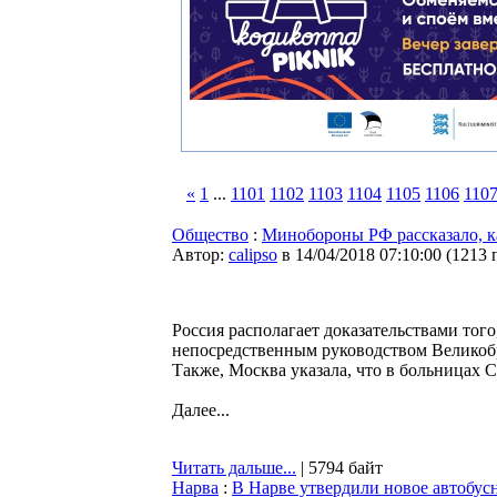
«
1
...
1101
1102
1103
1104
1105
1106
110
Общество
:
Минобороны РФ рассказало, к
Автор:
calipso
в 14/04/2018 07:10:00
(
1213 
Россия располагает доказательствами тог
непосредственным руководством Великобр
Также, Москва указала, что в больницах 
Далее...
Читать дальше...
| 5794 байт
Нарва
:
В Нарве утвердили новое автобус