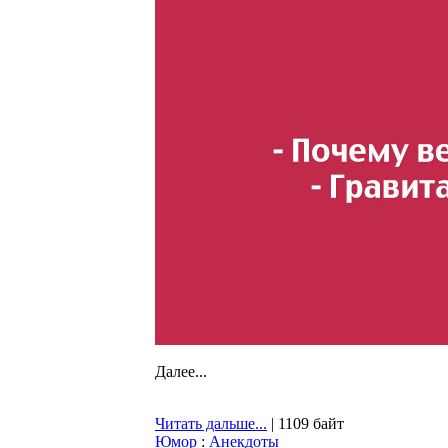
Далее...
Читать дальше...
| 1109 байт
Юмор
:
Анекдоты