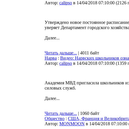
Автор:
calipso
в 14/04/2018 07:10:00
(
2126 
Утверждено новое постоянное расписание
уверяет Департамент городского хозяйства
Далее...
Читать дальше...
| 4011 байт
Нарва
:
Видео: Нарвских школьников озн
Автор:
calipso
в 14/04/2018 07:10:00
(
1359 
Академия МВД пригласила школьников из 
силовых служб.
Далее...
Читать дальше...
| 1060 байт
Общество
:
США, Франция и Великобрита
Автор:
MONMOON
в 14/04/2018 07:10:00