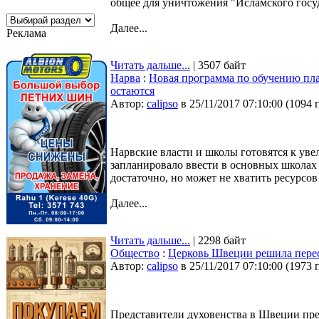
общее для уничтожения "Исламского госуд
Далее...
Реклама
Читать дальше...
| 3507 байт
Нарва
:
Новая программа по обучению пла
остаются
Автор:
calipso
в 25/11/2017 07:10:00
(
1094 
Нарвские власти и школы готовятся к ув
запланировало ввести в основных школах с
достаточно, но может не хватить ресурсо
Далее...
Читать дальше...
| 2298 байт
Общество
:
Церковь Швеции решила перес
Автор:
calipso
в 25/11/2017 07:10:00
(
1973 
Представители духовенства в Швеции пред