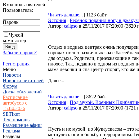
Вход пользователей
Пользователь:
Читать дальше...
| 1123 байт
Эстония
:
Ребенок поранил ногу в джакузи
Пароль:
Автор:
calipso
в 25/11/2017 07:20:00
(
3620 
Чужой
компьютер
Отдых в водных центрах очень популярен 
Забыли пароль?
городах полно различных spa с бассейнами
для отдыха. Родители, приезжающие в таки
Регистрация
плохое. Так, недавно в одном из водных ц
Меню
мама девочки и спа-центр спорят, кто же
Новости
Новости читателей
Далее...
Форум
Доска объявлений
Читать дальше...
| 8622 байт
Расписание
Эстония
:
Под мухой. Военных Прибалтики
автобусов с
Автор:
calipso
в 25/11/2017 07:20:00
(
1721 
15.04.2026
SETIкет
Тех. помощь
Размещение афиш
Пусть и не мухой, но Жукаускасом – эт
Реклама
метнулись они в борьбу с терроризмом. Ге
Разделы