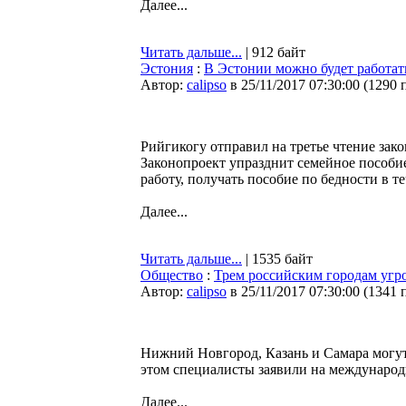
Далее...
Читать дальше...
| 912 байт
Эстония
:
В Эстонии можно будет работат
Автор:
calipso
в 25/11/2017 07:30:00
(
1290 
Рийгикогу отправил на третье чтение зак
Законопроект упразднит семейное пособие
работу, получать пособие по бедности в т
Далее...
Читать дальше...
| 1535 байт
Общество
:
Трем российским городам угр
Автор:
calipso
в 25/11/2017 07:30:00
(
1341 
Нижний Новгород, Казань и Самара могут
этом специалисты заявили на междунаро
Далее...