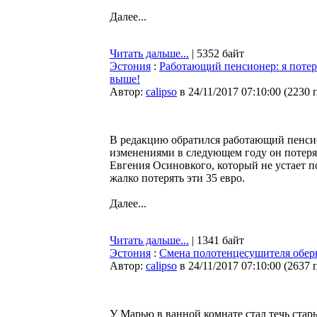
Далее...
Читать дальше...
| 5352 байт
Эстония
:
Работающий пенсионер: я потеря
выше!
Автор:
calipso
в 24/11/2017 07:10:00
(
2230 
В редакцию обратился работающий пенсио
изменениями в следующем году он потеря
Евгения Осиновкого, который не устает п
жалко потерять эти 35 евро.
Далее...
Читать дальше...
| 1341 байт
Эстония
:
Смена полотенцесушителя обер
Автор:
calipso
в 24/11/2017 07:10:00
(
2637 
У Марью в ванной комнате стал течь ста