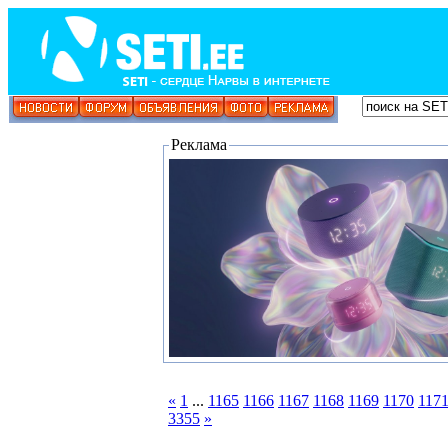
Реклама
«
1
...
1165
1166
1167
1168
1169
1170
117
3355
»