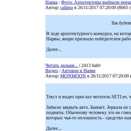
Нарва
:
Фото: Архитекторы выбрали внешн
Автор:
calipso
в 26/11/2017 07:20:00
(
8065 
Так будет
В ходе архитектурного конкурса, на кото
Нарвы, жюри признало победителем работ
Далее...
Читать дальше...
| 2413 байт
Видео
:
Автовор в Нарве
Автор:
MONMOON
в 26/11/2017 07:20:00
Текст и видео прислал читатель SETI.ee,
Забыли закрыть авто. Бывает. Зеркала не
подняты. Обычному человеку это не говор
которых чья-то оплошность - средство на
Далее...