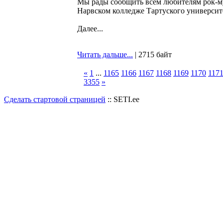
Мы рады сообщить всем любителям рок-му
Нарвском колледже Тартуского университе
Далее...
Читать дальше...
| 2715 байт
«
1
...
1165
1166
1167
1168
1169
1170
117
3355
»
Сделать стартовой страницей
:: SETI.ee