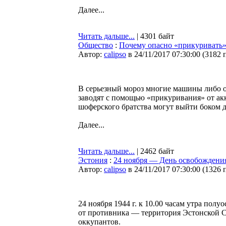
Далее...
Читать дальше...
| 4301 байт
Общество
:
Почему опасно «прикуривать
Автор:
calipso
в 24/11/2017 07:30:00
(
3182 
В серьезный мороз многие машины либо ос
заводят с помощью «прикуривания» от а
шоферского братства могут выйти боком д
Далее...
Читать дальше...
| 2462 байт
Эстония
:
24 ноября — День освобождени
Автор:
calipso
в 24/11/2017 07:30:00
(
1326 
24 ноября 1944 г. к 10.00 часам утра по
от противника — территория Эстонской 
оккупантов.