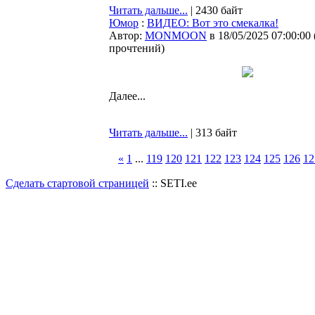
Читать дальше...
| 2430 байт
Юмор
:
ВИДЕО: Вот это смекалка!
Автор:
MONMOON
в 18/05/2025 07:00:00
прочтений
)
Далее...
Читать дальше...
| 313 байт
«
1
...
119
120
121
122
123
124
125
126
12
Сделать стартовой страницей
:: SETI.ee