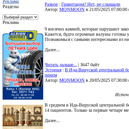
Реклама
Разное
:
Гравитация? Нет, не слышали
Разделы
Автор:
MONMOON
в 21/05/2025 07:00:00
Реклама
9 висячих камней, которые нарушают зак
Кажется, будто огромные валуны готовы у
Познакомься с самыми интересными из ни
Далее...
Читать дальше...
| 3647 байт
Эстония
:
В Ида-Вируской центральной бо
прием
Автор:
MONMOON
в 20/05/2025 07:30:00
Источн
В среднем в Ида-Вируской центральной б
14 пациентов. Только за первые четыре ме
Далее...