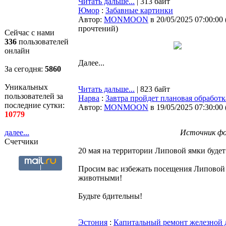
Читать дальше...
| 313 байт
Юмор
:
Забавные картинки
Автор:
MONMOON
в 20/05/2025 07:00:00
прочтений
)
Сейчас с нами
336
пользователей
онлайн
Далее...
За сегодня:
5860
Уникальных
Читать дальше...
| 823 байт
пользователей за
Нарва
:
Завтра пройдет плановая обработ
последние сутки:
Автор:
MONMOON
в 19/05/2025 07:30:00
10779
далее...
Источник фо
Счетчики
20 мая на территории Липовой ямки будет
Просим вас избежать посещения Липовой я
животными!
Будьте бдительны!
Эстония
:
Капитальный ремонт железной 