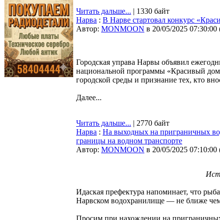
Читать дальше...
| 1330 байт
Нарва
:
В Нарве стартовал конкурс «Крас
Автор:
MONMOON
в 20/05/2025 07:30:00
Городская управа Нарвы объявил ежегод
национальной программы «Красивый дом 
городской среды и признание тех, кто вно
Далее...
Читать дальше...
| 2770 байт
Нарва
:
На выходных на приграничных во
границы на водном транспорте
Автор:
MONMOON
в 20/05/2025 07:10:00
Ист
Идаская префектура напоминает, что рыба
Нарвском водохранилище — не ближе чем 
Просим при нахождении на приграничных 