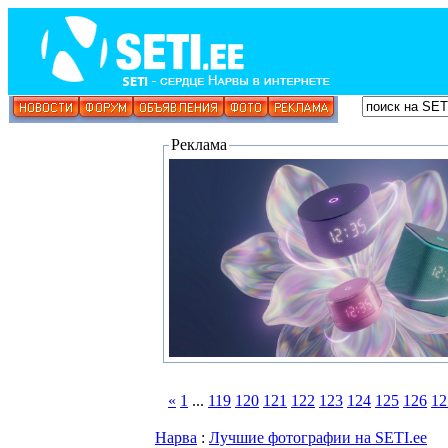
Реклама
«
1
...
119
120
121
122
123
124
125
126
12
Нарва
:
Лучшие фотографии на SETI.ee