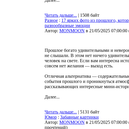
Далее...
Читать дальше...
| 1508 байт
Разное
:
17 ярких фото из прошлого, котор
разнообразные эмоции
Автор:
MONMOON
в 21/05/2025 07:00:00
Прошлое богато удивительными и невероя
не слышали. В этом нет ничего удивитель
человек на свете. Если вам интересна ис
совсем нет желания — выход есть.
Отличная альтернатива — содержательные
события прошлого и проникнуться атмосф
рассказывающих интересные мини-истории
Далее...
Читать дальше...
| 5131 байт
Юмор
:
Забавные картинки
Автор:
MONMOON
в 21/05/2025 07:00:00
прочтений
)