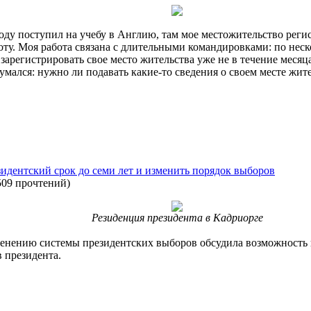
оду поступил на учебу в Англию, там мое местожительство регис
оту. Моя работа связана с длительными командировками: по неск
регистрировать свое место жительства уже не в течение месяца, 
умался: нужно ли подавать какие-то сведения о своем месте жит
зидентский срок до семи лет и изменить порядок выборов
509 прочтений
)
Резиденция президента в Кадриорге
менению системы президентских выборов обсудила возможность
 президента.