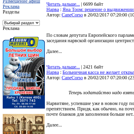
Размещение афиш
Читать дальше...
| 6699 байт
Реклама
Нарва
:
Яна Тоом: решение о выдвижении
Разделы
Автор:
CaneCorso
в 20/02/2017 07:20:00
(
1
Реклама
По словам депутата Европейского парламе
заседания нарвской организации центрист
Далее...
Читать дальше...
| 2421 байт
Нарва
:
Больничная касса не желает откр
Автор:
CaneCorso
в 20/02/2017 07:20:00
(
2
Теперь ходатайство надо взять
Нарвитяне, успевшие уже в новом году 
препятствием. Придя, как обычно, на почт
почте бланков для заполнения больше нет.
Далее...