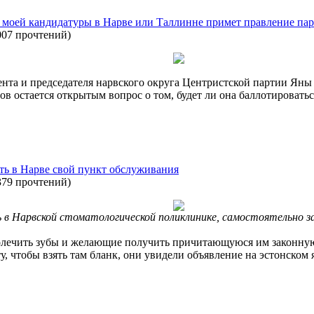
 моей кандидатуры в Нарве или Таллинне примет правление па
007 прочтений
)
нта и председателя нарвского округа Центристской партии Яны
ов остается открытым вопрос о том, будет ли она баллотировать
ыть в Нарве свой пункт обслуживания
379 прочтений
)
 в Нарвской стоматологической поликлинике, самостоятельно з
полечить зубы и желающие получить причитающуюся им законну
у, чтобы взять там бланк, они увидели объявление на эстонском 