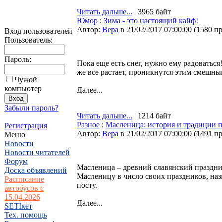
Читать дальше...
| 3965 байт
Юмор
:
Зима - это настоящий кайф!
Автор:
Bepa
в 21/02/2017 07:00:00
(
1580 п
Вход пользователей
Пользователь:
Пароль:
Пока еще есть снег, нужно ему радоваться
же все растает, проникнутся этим смешны
Чужой
компьютер
Далее...
Забыли пароль?
Читать дальше...
| 1214 байт
Разное
:
Масленица: история и традиции 
Регистрация
Автор:
Bepa
в 21/02/2017 07:00:00
(
1491 п
Меню
Новости
Новости читателей
Форум
Масленица – древний славянский праздни
Доска объявлений
Масленицу в число своих праздников, на
Расписание
посту.
автобусов с
15.04.2026
Далее...
SETIкет
Тех. помощь