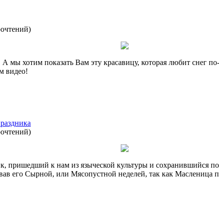
рочтений
)
! А мы хотим показать Вам эту красавицу, которая любит снег по-
м видео!
праздника
рочтений
)
к, пришедший к нам из языческой культуры и сохранившийся по
звав его Сырной, или Мясопустной неделей, так как Масленица