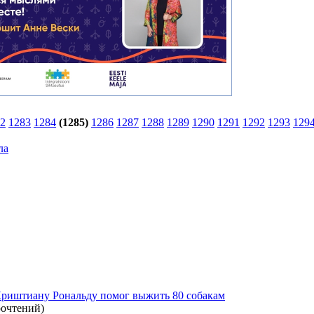
2
1283
1284
(1285)
1286
1287
1288
1289
1290
1291
1292
1293
129
ла
Криштиану Рональду помог выжить 80 собакам
рочтений
)