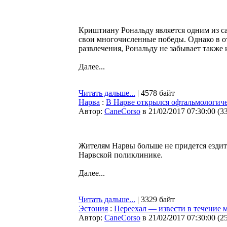
Криштиану Рональду является одним из с
свои многочисленные победы. Однако в о
развлечения, Рональду не забывает также 
Далее...
Читать дальше...
| 4578 байт
Нарва
:
В Нарве открылся офтальмологич
Автор:
CaneCorso
в 21/02/2017 07:30:00
(
3
Жителям Нарвы больше не придется ездить 
Нарвской поликлинике.
Далее...
Читать дальше...
| 3329 байт
Эстония
:
Переехал — извести в течение 
Автор:
CaneCorso
в 21/02/2017 07:30:00
(
2