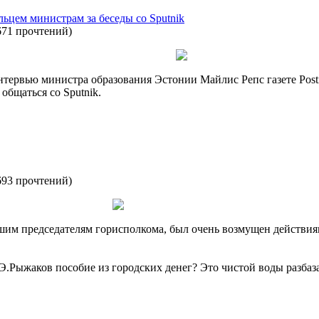
ьцем министрам за беседы со Sputnik
671 прочтений
)
нтервью министра образования Эстонии Майлис Репс газете Post
бщаться со Sputnik.
693 прочтений
)
шим председателям горисполкома, был очень возмущен действия
 Э.Рыжаков пособие из городских денег? Это чистой воды разба