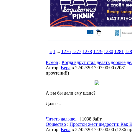
«
1
...
1276
1277
1278
1279
1280
1281
128
Юмор
:
Когда вдруг стал делать добрые де
Автор:
Bepa
в 22/02/2017 07:00:00
(
2081
прочтений
)
А вы бы дали ему шанс?
Далее...
Читать дальше...
| 1038 байт
Общество
:
Простой жест щедрости: Как 
Автор:
Bepa
в 22/02/2017 07:00:00
(
1286 п