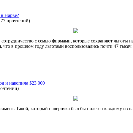
 в Нарве?
277 прочтений
)
сотрудничество с семью фирмами, которые сохраняют льготы на
ся, что в прошлом году льготами воспользовались почти 47 тыся
од и накопила $23 000
рочтений
)
имент. Такой, который наверняка был бы полезен каждому из нас