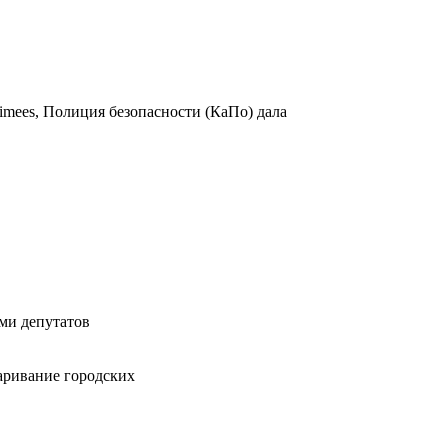
imees, Полиция безопасности (КаПо) дала
ми депутатов
заривание городских