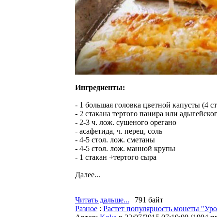
Ингредиенты:
- 1 большая головка цветной капусты (4 с
- 2 стакана тертого панира или адыгейско
- 2-3 ч. лож. сушеного орегано
- асафетида, ч. перец, соль
- 4-5 стол. лож. сметаны
- 4-5 стол. лож. манной крупы
- 1 стакан +тертого сыра
Далее...
Читать дальше...
| 791 байт
Разное
:
Растет популярность монеты "Ур