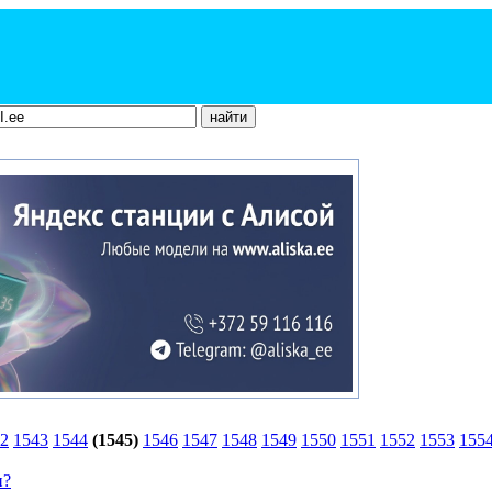
2
1543
1544
(1545)
1546
1547
1548
1549
1550
1551
1552
1553
155
и?