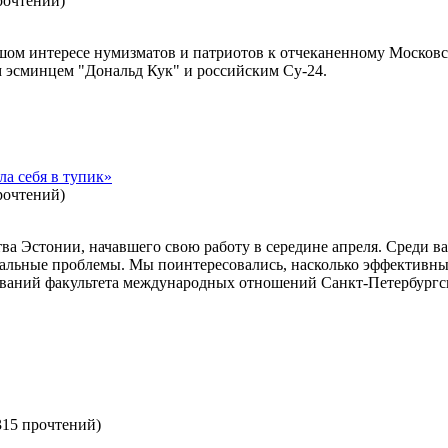
рочтений
)
ьшом интересе нумизматов и патриотов к отчеканенному Моско
 эсминцем "Дональд Кук" и российским Су-24.
а себя в тупик»
рочтений
)
тва Эстонии, начавшего свою работу в середине апреля. Среди 
циальные проблемы. Мы поинтересовались, насколько эффективны
ваний факультета международных отношений Санкт-Петербургск
315 прочтений
)