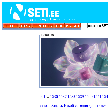
Реклама
«
1
...
1536
1537
1538
1539
1540
1541
154
Разное
:
Задача: Какой сегодня день недел