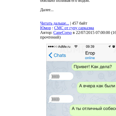
обильно поливая его водой.
Далее...
Читать дальше...
| 457 байт
Юмор
:
СМС от гуру сарказма
Автор:
CaneCorso
в 22/07/2015 07:00:00
(
1
прочтений
)