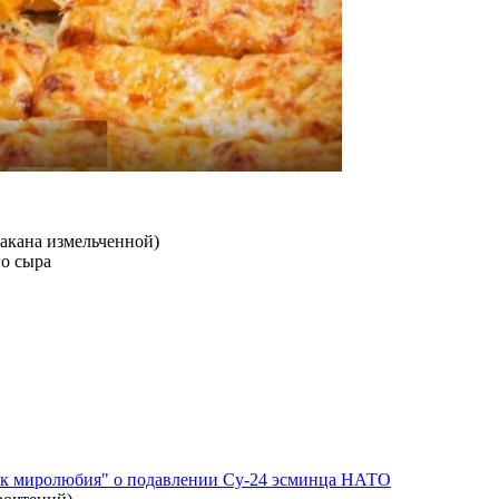
такана измельченной)
го сыра
ок миролюбия" о подавлении Су-24 эсминца НАТО