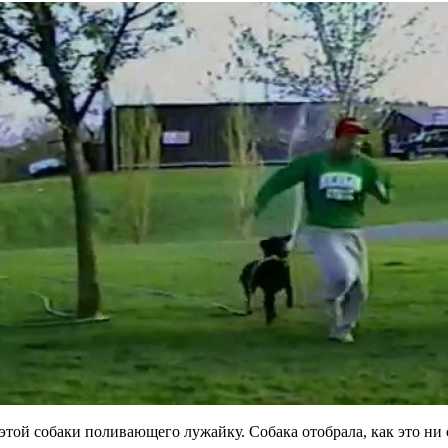
той собаки поливающего лужайку. Собака отобрала, как это ни с