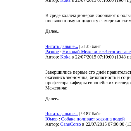
Автор:
Koka
в 22/07/2015 07:10:00
(
1904 п
В среде коллекционеров сообщают о бол
посвященному инциденту с американским
Далее...
Читать дальше...
| 2135 байт
Разное
:
Николай Межевич: «Эстония завел
Автор:
Koka
в 22/07/2015 07:10:00
(
1948 п
Завершились первые сто дней правительс
оказались экономика, безопасность и со
профессора кафедры европейских исследо
Межевича:
Далее...
Читать дальше...
| 9187 байт
Юмор
:
Собака поливает хозяина водой
Автор:
CaneCorso
в 22/07/2015 07:00:00
(
1