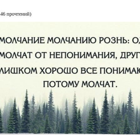
146 прочтений
)