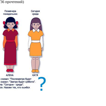
736 прочтений
)