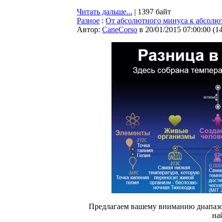
Читать дальше...
| 1397 байт
Разное
:
От абсолютного минуса к абсол
Автор:
CaneCorso
в 20/01/2015 07:00:00
(
1
Предлагаем вашему вниманию диапазон
на