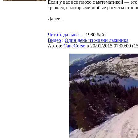
Если у вас все плохо с математикой — эт
трюкам, с которыми любые расчеты стано
Далее...
Читать дальше...
| 1980 байт
Видео
:
Один день из жизни лыжника
Автор:
CaneCorso
в 20/01/2015 07:00:00
(
1