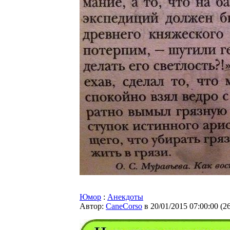
Юмор
:
Анекдоты
Автор:
CaneCorso
в 20/01/2015 07:00:00
(
2