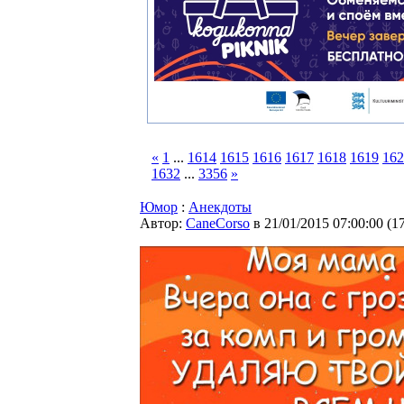
«
1
...
1614
1615
1616
1617
1618
1619
162
1632
...
3356
»
Юмор
:
Анекдоты
Автор:
CaneCorso
в 21/01/2015 07:00:00
(
1