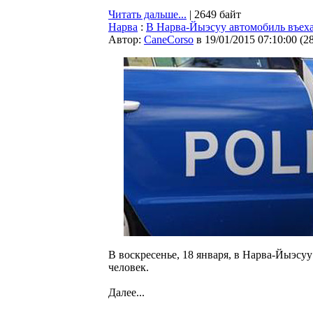
Читать дальше...
| 2649 байт
Нарва
:
В Нарва-Йыэсуу автомобиль въеха
Автор:
CaneCorso
в 19/01/2015 07:10:00
(
2
В воскресенье, 18 января, в Нарва-Йыэсу
человек.
Далее...