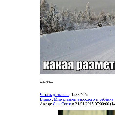
Далее...
Читать дальше...
| 1238 байт
Видео
:
Мир глазами взрослого и ребенка
Автор:
CaneCorso
в 21/01/2015 07:00:00
(
1