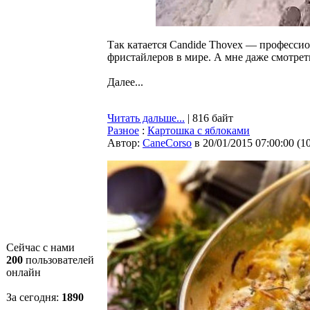
Так катается Candide Thovex — професси
фристайлеров в мире. А мне даже смотрет
Далее...
Читать дальше...
| 816 байт
Разное
:
Картошка с яблоками
Автор:
CaneCorso
в 20/01/2015 07:00:00
(
1
Сейчас с нами
200
пользователей
онлайн
За сегодня:
1891