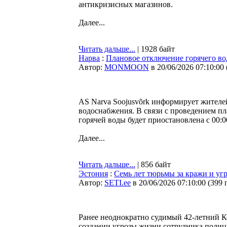
антикризисных магазинов.
Далее...
Читать дальше...
| 1928 байт
Нарва
:
Плановое отключение горячего во
Автор:
MONMOON
в 20/06/2026 07:10:00
AS Narva Soojusvõrk информирует жител
водоснабжения. В связи с проведением п
горячей воды будет приостановлена с 00:0
Далее...
Читать дальше...
| 856 байт
Эстония
:
Семь лет тюрьмы за кражи и уг
Автор:
SETI.ee
в 20/06/2026 07:10:00
(
399 
Ранее неоднократно судимый 42-летний К
создании угрозы жизни сотрудника полици