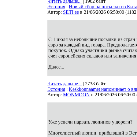
Читать дальше...
| 1962 байт
Эстония
:
Новый сбор на посылки из Китая
Автор:
SETI.ee
в 21/06/2026 06:50:00
(
1182
С 1 июля за небольшие посылки из стран 
евро за каждый вид товара. Предполагает
покупок. Однако участники рынка считаю
счет европейских складов или занижения 
Далее...
Читать дальше...
| 2738 байт
Эстония
:
Keskkonnaamet напоминает о в
Автор:
MONMOON
в 21/06/2026 06:50:00
Уже успели нарвать люпинов у дороги?
Многолистный люпин, прибывший в Эсто