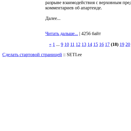
разрыве взаимодействия с верховным пред
комментариев об апартеиде.
Далее...
Читать дальше...
| 4256 байт
«
1
...
9
10
11
12
13
14
15
16
17
(18)
19
20
Сделать стартовой страницей
:: SETI.ee