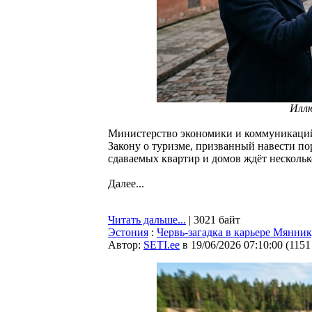
Илл
Министерство экономики и коммуникаций
Закону о туризме, призванный навести по
сдаваемых квартир и домов ждёт нескольк
Далее...
Читать дальше...
| 3021 байт
Эстония
:
Червь-загадка в карьере Мяннику
Автор:
SETI.ee
в 19/06/2026 07:10:00
(
1151