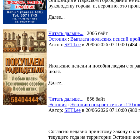
Оппозиция в Нарвском горсобрании не и
руководству города, и, вероятно, это про
Далее...
Читать дальше...
| 2066 байт
Эстония
:
Выплата июльских пенсий пройд
Автор:
SETI.ee
в 20/06/2026 07:10:00
(
484 
Июльские пенсии и пособия людям с огр
июля.
Далее...
Читать дальше...
| 856 байт
Эстония
:
Эстонию покроет сеть из 110 к
Автор:
SETI.ee
в 20/06/2026 07:10:00
(
980 
Согласно недавно принятому Закону о кри
текущего года на территории Эстонии до