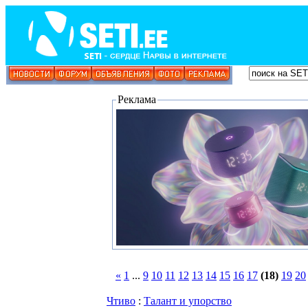
Реклама
«
1
...
9
10
11
12
13
14
15
16
17
(18)
19
20
Чтиво
:
Талант и упорство