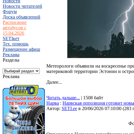
Новости
Новости читателей
Форум
Доска объявлений
Расписание
автобусов с
15.04.2026
SETIкет
Тех. помощь
Размещение афиш
Реклама
Разделы
Метеорологи объявили на воскресенье пре
материковой территории Эстонии и остро
Реклама
Далее...
Читать дальше...
| 1508 байт
Нарва
:
Нарвская оппозиция готовит новы
Автор:
SETI.ee
в 20/06/2026 07:10:00
(
283 
Фо