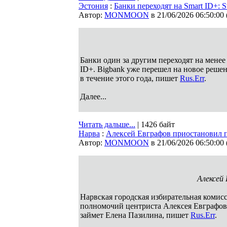
Эстония
:
Банки переходят на Smart ID+: 
Автор:
MONMOON
в 21/06/2026 06:50:00
Банки один за другим переходят на менее
ID+. Bigbank уже перешел на новое реше
в течение этого года, пишет
Rus.Err
.
Далее...
Читать дальше...
| 1426 байт
Нарва
:
Алексей Евграфов приостановил 
Автор:
MONMOON
в 21/06/2026 06:50:00
Алексей
Нарвская городская избирательная комисс
полномочий центриста Алексея Евграфова
займет Елена Пазилина, пишет
Rus.Err
.