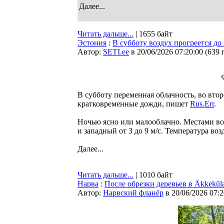
Далее...
Читать дальше...
| 1655 байт
Эстония
:
В субботу воздух прогреется до
Автор:
SETI.ee
в 20/06/2026 07:20:00
(
639 
В субботу переменная облачность, во вто
кратковременные дожди, пишет
Rus.Err
.
Ночью ясно или малооблачно. Местами в
и западный от 3 до 9 м/с. Температура во
Далее...
Читать дальше...
| 1010 байт
Нарва
:
После обрезки деревьев в Äkkekül
Автор:
Нарвский фланёр
в 20/06/2026 07:2