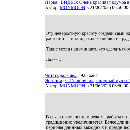
Нарва
:
ВИДЕО: Очень красивая клумба в
Автор:
MONMOON
в 21/06/2026 06:50:00
Эту невероятную красоту создали сами ж
растений — видно, сколько любви и труд
Такие места напоминают, что сделать го
Далее...
Читать дальше...
| 925 байт
Эстония
:
С 15 июня пограничный пункт "Н
Автор:
MONMOON
в 21/06/2026 06:50:00
В связи с изменением режима работы и н
традиционно увеличивается. Более длинны
периоды длинных выходных и празднико