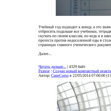
Учебный год подходит к концу, а это знач
отбросить подальше все учебники, тетрадк
скучать по своим классам, но ведь и в шк
протеста против недосоленной еды в столо
страницах главного ученического докуме
Далее...
Читать дальше...
| 4329 байт
Разное
:
Создан новый компактный реакт
Автор:
CaneCorso
в 22/05/2014 07:00:00
(
1