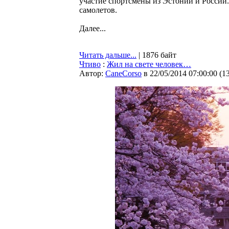
участие спортсмены из Эстонии и России
самолетов.
Далее...
Читать дальше...
| 1876 байт
Чтиво
:
Жил на свете человек…
Автор:
CaneCorso
в 22/05/2014 07:00:00
(
1