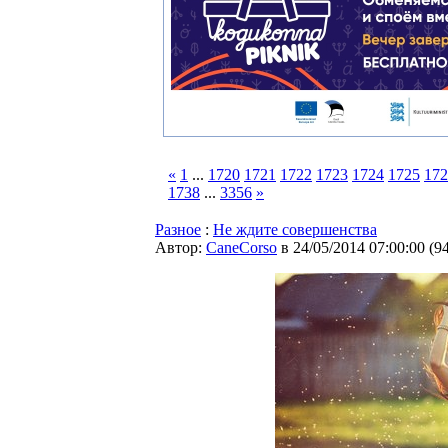
«
1
...
1720
1721
1722
1723
1724
1725
172
1738
...
3356
»
Разное
:
Не ждите совершенства
Автор:
CaneCorso
в 24/05/2014 07:00:00
(
9