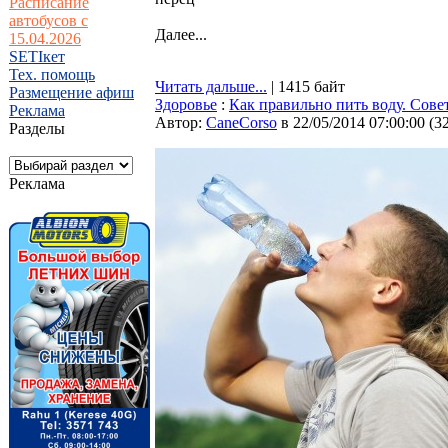
Расписание
автобусов с
Далее...
15.04.2026
SETIкет
Тех. помощь
Читать дальше...
| 1415 байт
Размещение афиш
Здоровье
:
Как правильно пить воду. Сове
Реклама
Автор:
CaneCorso
в 22/05/2014 07:00:00
(
3
Разделы
Реклама