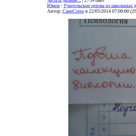
Читать дальше...
| 2759 байт
Юмор
:
Учительские перлы из школьных 
Автор:
CaneCorso
в 22/05/2014 07:00:00
(
2