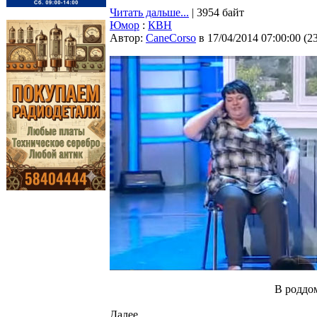
Читать дальше...
| 3954 байт
Юмор
:
КВН
Автор:
CaneCorso
в 17/04/2014 07:00:00
(
2
В роддо
Далее...