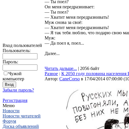
— Ты поел?
Он меня передразнивает:
— Ты поел?
— Хватит меня передразнивать!
Муж снова за своё:
— Хватит меня передразнивать!
— Я так тебя люблю, что подарю свою ма
Муж:
— Да поел я, поел...
Вход пользователей
Пользователь:
Далее...
Пароль:
Читать дальше...
| 2056 байт
Чужой
Разное
:
К 2050 году половина населения 
компьютер
Автор:
CaneCorso
в 17/04/2014 07:00:00
(
1
Забыли пароль?
Регистрация
Меню
Новости
Новости читателей
Форум
Доска объявлений