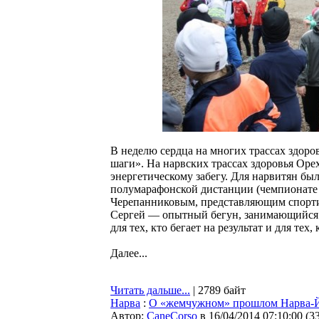
В неделю сердца на многих трассах здоро
шаги». На нарвских трассах здоровья Оре
энергетическому забегу. Для нарвитян бы
полумарафонской дистанции (чемпионате 
Черепанниковым, представляющим спорти
Сергей — опытный бегун, занимающийся с
для тех, кто бегает на результат и для те
Далее...
Читать дальше...
| 2789 байт
Нарва
:
О «жемчужном» прошлом Нарва-Й
Автор:
CaneCorso
в 16/04/2014 07:10:00
(
3