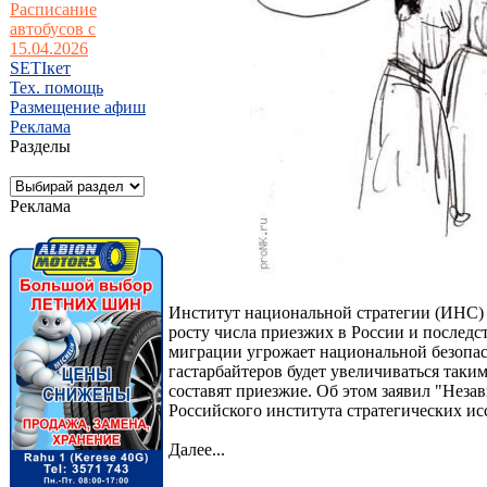
Расписание
автобусов с
15.04.2026
SETIкет
Тех. помощь
Размещение афиш
Реклама
Разделы
Реклама
Институт национальной стратегии (ИНС)
росту числа приезжих в России и последс
миграции угрожает национальной безопасн
гастарбайтеров будет увеличиваться таки
составят приезжие. Об этом заявил "Незав
Российского института стратегических и
Далее...