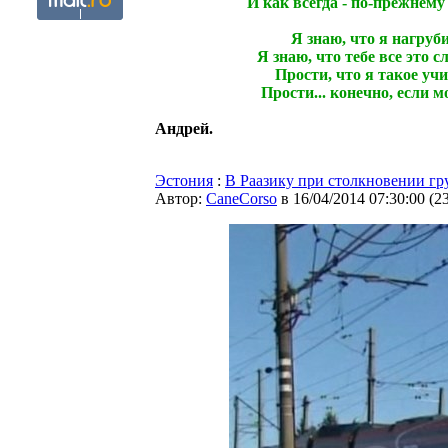
И как всегда - по-прежнему 
Я знаю, что я нагруб
Я знаю, что тебе все это сл
Прости, что я такое уч
Прости... конечно, если м
Андрей.
Эстония
:
В Раазику при столкновении гр
Автор:
CaneCorso
в 16/04/2014 07:30:00
(
2