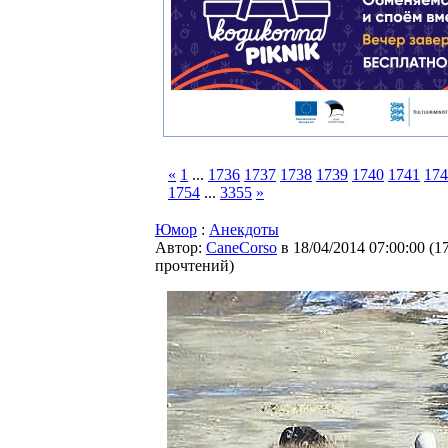
«
1
...
1736
1737
1738
1739
1740
1741
174
1754
...
3355
»
Юмор
:
Анекдоты
Автор:
CaneCorso
в 18/04/2014 07:00:00
(
1
прочтений
)