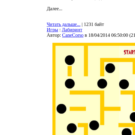
Далее...
Читать дальше...
| 1231 байт
Игры
:
Лабиринт
Автор:
CaneCorso
в 18/04/2014 06:50:00
(
2