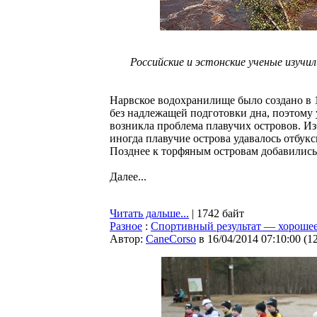
Российские и эстонские ученые изучи
Нарвское водохранилище было создано в 
без надлежащей подготовки дна, поэтому 
возникла проблема плавучих островов. Изб
иногда плавучие острова удавалось отбукс
Позднее к торфяным островам добавились
Далее...
Читать дальше...
| 1742 байт
Разное
:
Спортивный результат — хорошее
Автор:
CaneCorso
в 16/04/2014 07:10:00
(
1