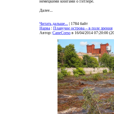
немецкими книгами о Гитлере.
Далее...
Читать дальше...
| 1784 байт
Нарва
:
Плавучие острова – в поле зрения
Автор:
CaneCorso
в 16/04/2014 07:20:00
(
2