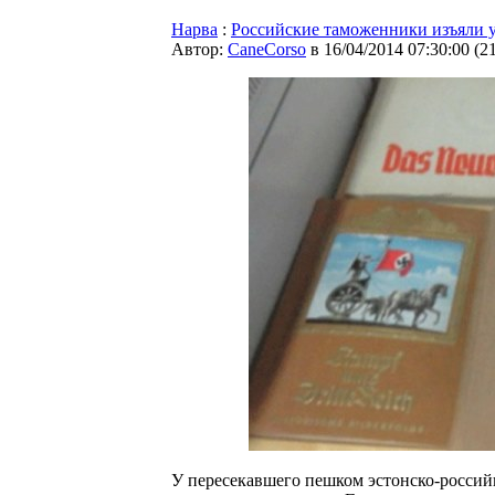
Нарва
:
Российские таможенники изъяли у
Автор:
CaneCorso
в 16/04/2014 07:30:00
(
2
У пересекавшего пешком эстонско-росси