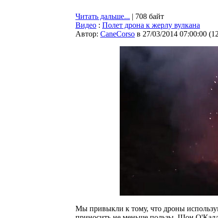
Читать дальше...
| 708 байт
Видео
:
Полет дрона к жерлу вулкана
Автор:
CaneCorso
в 27/03/2014 07:00:00
(
1
Мы привыкли к тому, что дроны использу
приносить не меньше пользы. Шон О'Калл