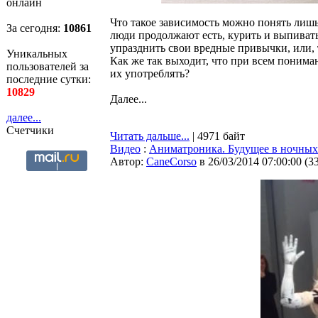
онлайн
Что такое зависимость можно понять лишь 
За сегодня:
10862
люди продолжают есть, курить и выпивать
упразднить свои вредные привычки, или, т
Уникальных
Как же так выходит, что при всем поним
пользователей за
их употреблять?
последние сутки:
10829
Далее...
далее...
Счетчики
Читать дальше...
| 4971 байт
Видео
:
Аниматроника. Будущее в ночных
Автор:
CaneCorso
в 26/03/2014 07:00:00
(
3