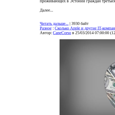
проживающих в Эстонии граждан третьих
Далее...
Читать дальше...
| 3930 байт
Разное
:
Сколько Apple и другие IT-компа
Автор:
CaneCorso
в 25/03/2014 07:00:00
(
1