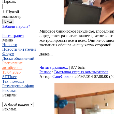
Пароль:
Чужой
компьютер
Забыли пароль?
Мировое банкирское закулисье, глобализа
Регистрация
определяют развитие планеты, хотят контр
Меню
контролировать все и всех. Они не остан
Новости
экспансия обошла «нашу хату» стороной.
Новости читателей
Форум
Далее...
Доска объявлений
Расписание
Читать дальше...
| 877 байт
автобусов с
Разное
:
Выставка старых компьютеров
15.04.2026
Автор:
CaneCorso
в 26/03/2014 07:00:00
(
4
SETIкет
Тех. помощь
Размещение афиш
Реклама
Разделы
Реклама