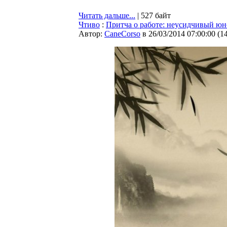
Читать дальше...
| 527 байт
Чтиво
:
Притча о работе: неусидчивый ю
Автор:
CaneCorso
в 26/03/2014 07:00:00
(
1