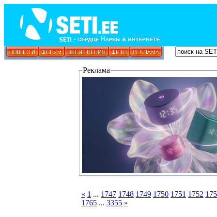
Реклама
«
1
...
1747
1748
1749
1750
1751
1752
175
1765
...
3355
»