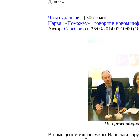
Далее...
Читать дальше...
| 3061 байт
Нарва
:
«Поможем» - говорят в новом ин
Автор:
CaneCorso
в 25/03/2014 07:10:00
(
1
На презентации
В помещении инфослужбы Нарвской гору