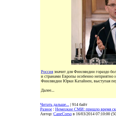
Россия
значит для Финляндии гораздо бол
и странами Европы особенно неприятно 
Финляндии Юрки Катайнен, выступая пер
Далее...
Читать дальше...
| 914 байт
Разное
:
Немецкие СМИ: пришло время ска
Автор:
CaneCorso
в 16/03/2014 07:10:00
(
5