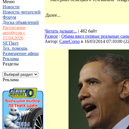
Меню
Новости
Новости читателей
Далее...
Форум
Доска объявлений
Расписание
Читать дальше...
| 482 байт
автобусов с
Разное
:
Обама ввел первые реальные сан
15.04.2026
Автор:
CaneCorso
в 16/03/2014 07:10:00
(
2
SETIкет
Тех. помощь
Размещение афиш
Реклама
Разделы
Реклама