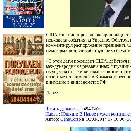
США санкционировали экспроприацию им
порядке за события на Украине. Об этом
комментируя распоряжение президента С
некоторых лиц, способствующих ситуаци
«С этой даты президент США, действуя н
международных чрезвычайных ситуаций»
имущественные и визовые санкции проти
властные полномочия в Крымском регион
внимание в дипведомстве РФ.
Далее...
Читать дальше...
| 2494 байт
Нарва
:
Юшкин: В Нарве нужен континг
Автор:
CaneCorso
в 16/03/2014 07:10:00
(
5