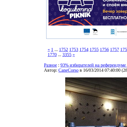
«
1
...
1752
1753
1754
1755
1756
1757
175
1770
...
3355
»
Разное
:
93% избирателей на референдуме
Автор:
CaneCorso
в 16/03/2014 07:40:00
(
2