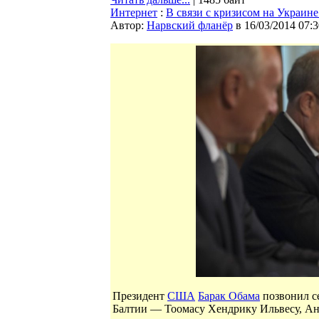
Интернет
:
В связи с кризисом на Украин
Автор:
Нарвский фланёр
в 16/03/2014 07:3
Президент
США
Барак Обама
позвонил се
Балтии — Тоомасу Хендрику Ильвесу, Ан