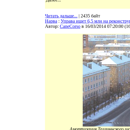
Читать дальше...
| 2435 байт
Нарва
:
Управа ищет 6,5 млн на реконстр
Автор:
CaneCorso
в 16/03/2014 07:20:00
(
1
Амортизация Таллиннского шо