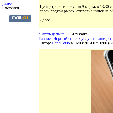
далее...
Центр тревоги получил 9 марта, в 13.30 с
Счетчики
своей лодкой рыбак, отправившийся на р
Далее...
Читать дальше...
| 1429 байт
Разное
:
Черный список услуг за ваши ден
Автор:
CaneCorso
в 16/03/2014 07:10:00
(
6