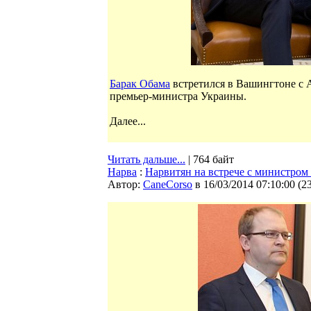
Барак Обама
встретился в Вашингтоне с 
премьер-министра Украины.
Далее...
Читать дальше...
| 764 байт
Нарва
:
Нарвитян на встрече с министром
Автор:
CaneCorso
в 16/03/2014 07:10:00
(
2