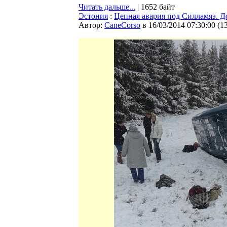
Читать дальше...
| 1652 байт
Эстония
:
Цепная авария под Силламяэ. 
Автор:
CaneCorso
в 16/03/2014 07:30:00
(
1