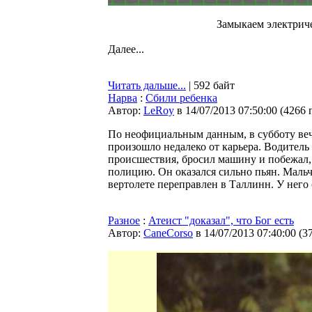
Замыкаем электрич
Далее...
Читать дальше...
| 592 байт
Нарва
:
Сбили ребенка
Автор:
LeRoy
в 14/07/2013 07:50:00
(
4266 
По неофициальным данным, в субботу веч
произошло недалеко от карьера. Водитель
происшествия, бросил машину и побежал, 
полицию. Он оказался сильно пьян. Мальч
вертолете переправлен в Таллинн. У него 
Разное
:
Атеист "доказал", что Бог есть
Автор:
CaneCorso
в 14/07/2013 07:40:00
(
3