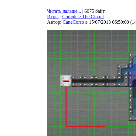
Читать дальше...
| 6075 байт
Игры
:
Complete The Circuit
Автор:
CaneCorso
в 15/07/2013 06:50:00
(
1