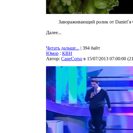
Завораживающий ролик от Daniel`я C
Далее...
Читать дальше...
| 394 байт
Юмор
:
КВН
Автор:
CaneCorso
в 15/07/2013 07:00:00
(
2