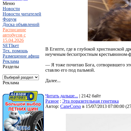
Меню
Новости
Новости читателей
Форум
Доска объявлений
Расписание
автобусов с
15.04.2026
SETIкет
В Египте, где в глубокой христианской д
Тех. помощь
неученым бесхитростным крестьянином-фе
Размещение афиш
Реклама
— Я тоже почитаю Бога, сотворившего это
Разделы
ставлю его под пальмой.
Далее...
Реклама
Читать дальше...
| 2142 байт
Разное
:
Эта поразительная генетика
Автор:
CaneCorso
в 15/07/2013 07:00:00
(
2