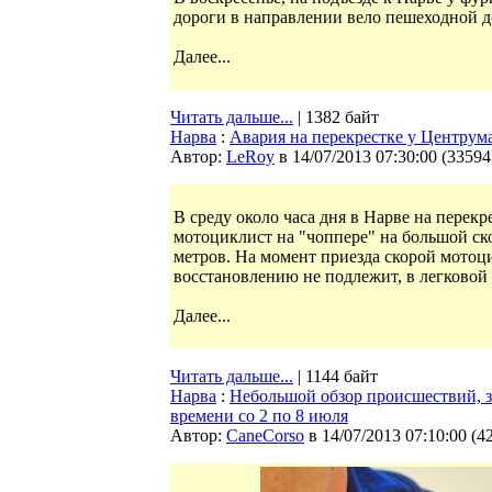
дороги в направлении вело пешеходной 
Далее...
Читать дальше...
| 1382 байт
Нарва
:
Авария на перекрестке у Центрум
Автор:
LeRoy
в 14/07/2013 07:30:00
(
33594
В среду около часа дня в Нарве на перек
мотоциклист на "чоппере" на большой ско
метров. На момент приезда скорой мото
восстановлению не подлежит, в легковой
Далее...
Читать дальше...
| 1144 байт
Нарва
:
Небольшой обзор происшествий, 
времени со 2 по 8 июля
Автор:
CaneCorso
в 14/07/2013 07:10:00
(
4