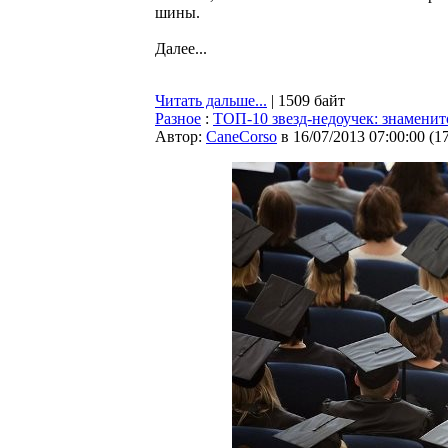
шины.
Далее...
Читать дальше...
| 1509 байт
Разное
:
ТОП-10 звезд-недоучек: знамени
Автор:
CaneCorso
в 16/07/2013 07:00:00
(
1