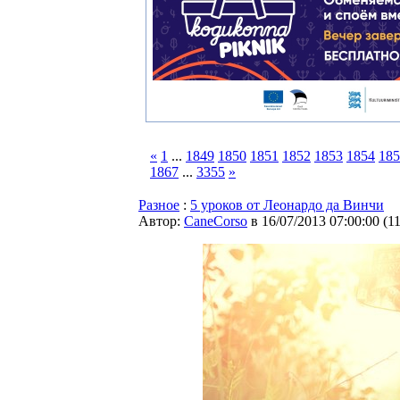
«
1
...
1849
1850
1851
1852
1853
1854
185
1867
...
3355
»
Разное
:
5 уроков от Леонардо да Винчи
Автор:
CaneCorso
в 16/07/2013 07:00:00
(
1