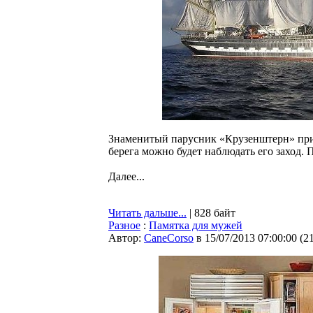
Знаменитый парусник «Крузенштерн» прибу
берега можно будет наблюдать его заход. 
Далее...
Читать дальше...
| 828 байт
Разное
:
Памятка для мужей
Автор:
CaneCorso
в 15/07/2013 07:00:00
(
2