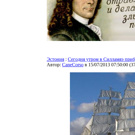
Эстония
:
Сегодня утром в Силламяэ приб
Автор:
CaneCorso
в 15/07/2013 07:50:00
(
3