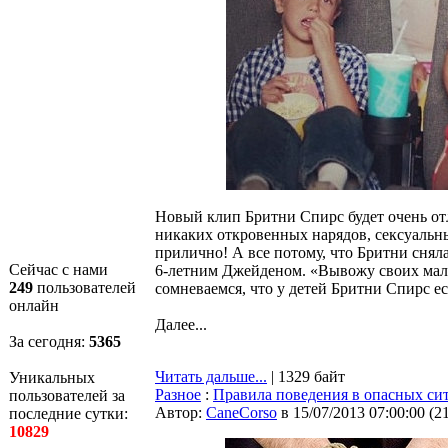
Новый клип Бритни Спирс будет очень отл
никаких откровенных нарядов, сексуальны
прилично! А все потому, что Бритни сня
Сейчас с нами
6-летним Джейденом. «Вывожу своих маль
249
пользователей
сомневаемся, что у детей Бритни Спирс ес
онлайн
Далее...
За сегодня:
5366
Читать дальше...
| 1329 байт
Уникальных
Разное
:
Правила поведения в опасных си
пользователей за
Автор:
CaneCorso
в 15/07/2013 07:00:00
(
2
последние сутки:
10829