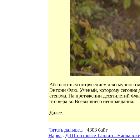
Абсолютным потрясением для научного м
Энтони Флю. Ученый, которому сегодня да
атеизма. На протяжении десятилетий Флю 
что вера во Всевышнего неоправданна.
Далее...
Читать дальше...
| 4303 байт
Нарва
:
ДТП на шоссе Таллин - Нарва в ки