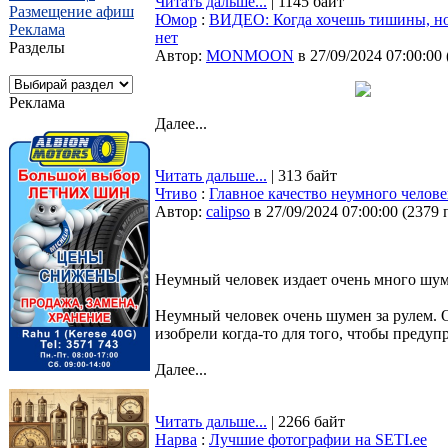
Читать дальше...
| 1145 байт
Размещение афиш
Юмор
:
ВИДЕО: Когда хочешь тишины, н
Реклама
нет
Разделы
Автор:
MONMOON
в 27/09/2024 07:00:00
Реклама
Далее...
Читать дальше...
| 313 байт
Чтиво
:
Главное качество неумного челове
Автор:
calipso
в 27/09/2024 07:00:00
(
2379 
Неумный человек издает очень много шума
Неумный человек очень шумен за рулем. 
изобрели когда-то для того, чтобы преду
Далее...
Читать дальше...
| 2266 байт
Нарва
:
Лучшие фотографии на SETI.ee