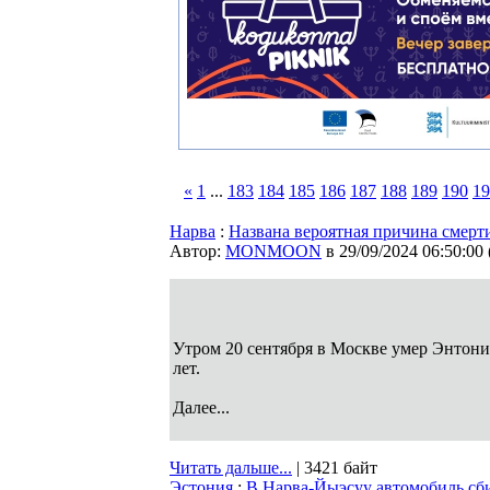
«
1
...
183
184
185
186
187
188
189
190
19
Нарва
:
Названа вероятная причина смер
Автор:
MONMOON
в 29/09/2024 06:50:00
Утром 20 сентября в Москве умер Энтон
лет.
Далее...
Читать дальше...
| 3421 байт
Эстония
:
В Нарва-Йыэсуу автомобиль сби