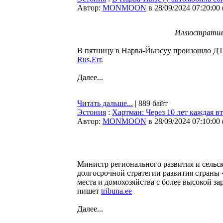
Автор:
MONMOON
в 28/09/2024 07:20:00
Иллюстративн
В пятницу в Нарва-Йыэсуу произошло ДТ
Rus.Err
.
Далее...
Читать дальше...
| 889 байт
Эстония
:
Хартман: Через 10 лет каждая в
Автор:
MONMOON
в 28/09/2024 07:10:00
Министр регионального развития и сельско
долгосрочной стратегии развития страны 
места и домохозяйства с более высокой за
пишет
tribuna.ee
Далее...