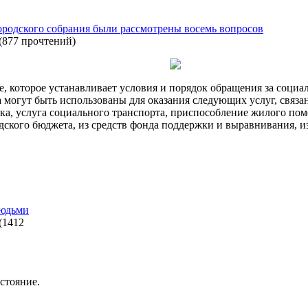
 городского собрания были рассмотрены восемь вопросов
(
877 прочтений
)
, которое устанавливает условия и порядок обращения за социа
 могут быть использованы для оказания следующих услуг, связан
нка, услуга социального транспорта, приспособление жилого по
дского бюджета, из средств фонда поддержки и выравнивания, из
людьми
(
1412
стояние.