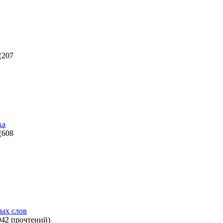
(
207
ка
(
608
ых слов
942 прочтений
)