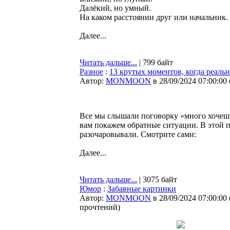
Далёкий, но умный.
На каком расстоянии друг или начальник.
Далее...
Читать дальше...
| 799 байт
Разное
:
13 крутых моментов, когда реальн
Автор:
MONMOON
в 28/09/2024 07:00:00
Все мы слышали поговорку «много хочешь
вам покажем обратные ситуации. В этой п
разочаровывали. Смотрите сами:
Далее...
Читать дальше...
| 3075 байт
Юмор
:
Забавные картинки
Автор:
MONMOON
в 28/09/2024 07:00:00
прочтений
)