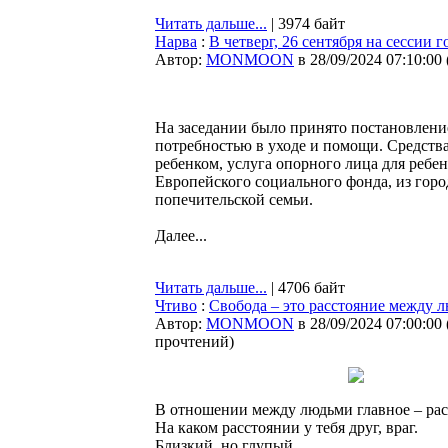
Читать дальше...
| 3974 байт
Нарва
:
В четверг, 26 сентября на сессии
Автор:
MONMOON
в 28/09/2024 07:10:00
На заседании было принято постановление
потребностью в уходе и помощи. Средства
ребенком, услуга опорного лица для ребе
Европейского социального фонда, из горо
попечительской семьи.
Далее...
Читать дальше...
| 4706 байт
Чтиво
:
Свобода – это расстояние между 
Автор:
MONMOON
в 28/09/2024 07:00:00
прочтений
)
В отношении между людьми главное – рас
На каком расстоянии у тебя друг, враг.
Близкий, но глупый.