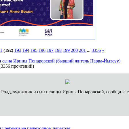
1
(192)
193
194
195
196
197
198
199
200
201
...
3356
»
ти сына Ирины Понаровской (бывший житель Нарва-Йыэсуу)
(
3356 прочтений
)
и Родд, художник и сын певицы Ирины Понаровской, сообщила 
л ребенка на пешеходном переходе