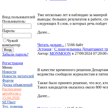
Уже несколько лет я наблюдаю за манерой
Вход пользователей
выводы: больших результатов в работе, с
Пользователь:
следующих 8 слов, о которых речь пойдет
Пароль:
Далее...
Чужой
Читать дальше...
| 5166 байт
компьютер
Эстония
:
С понедельника Департамент тр
Автор:
MONMOON
в 27/09/2024 07:20:00
Забыли пароль?
Регистрация
Меню
В качестве временного решения Департаме
Новости
ведомства сообщили журналистам в пятни
Новости читателей
Форум
Также было принято решение, что все, кто
Доска объявлений
Таких кандидатов оказалось около 800 чел
Расписание
автобусов с
Далее...
15.04.2026
SETIкет
Тех. помощь