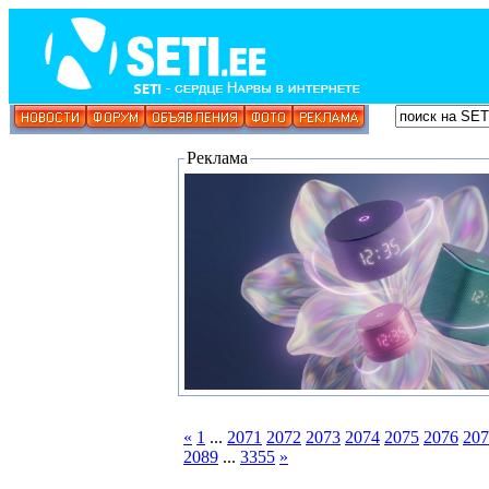
Реклама
«
1
...
2071
2072
2073
2074
2075
2076
207
2089
...
3355
»