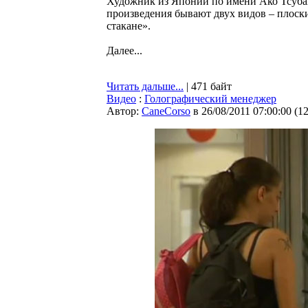
Художник из Японии по имени Ако Тсубак
произведения бывают двух видов – плоск
стакане».
Далее...
Читать дальше...
| 471 байт
Видео
:
Голографический менеджер
Автор:
CaneCorso
в 26/08/2011 07:00:00
(
1