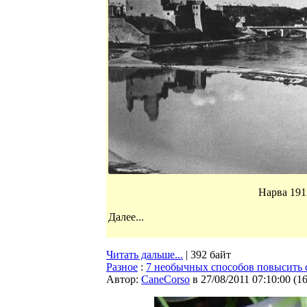
Нарва 191
Далее...
Читать дальше...
| 392 байт
Разное
:
7 необычных способов повысить 
Автор:
CaneCorso
в 27/08/2011 07:10:00
(
1