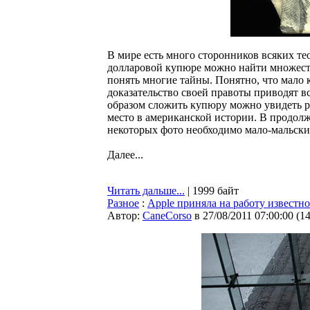
В мире есть много сторонников всяких тео
долларовой купюре можно найти множеств
понять многие тайны. Понятно, что мало к
доказательство своей правоты приводят в
образом сложить купюру можно увидеть 
место в американской истории. В продол
некоторых фото необходимо мало-мальски 
Далее...
Читать дальше...
| 1999 байт
Разное
:
Apple приняла на работу известно
Автор:
CaneCorso
в 27/08/2011 07:00:00
(
1