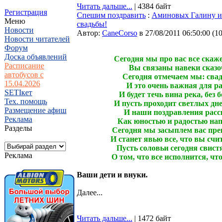
Читать дальше...
| 4384 байт
Регистрация
Спешим поздравить
:
Аминовых Галину и
Меню
свадьбы!
Новости
Автор:
CaneCorso
в 27/08/2011 06:50:00
(
1
Новости читателей
Форум
Доска объявлений
Сегодня мы про вас все скаж
Расписание
Вы связаны навеки сказо
автобусов с
Сегодня отмечаем мы: сва
15.04.2026
И это очень важная для р
SETIкет
И будет течь вина река, без 
Тех. помощь
И пусть проходит светлых дне
Размещение афиш
И наши поздравления расск
Реклама
Как юностью и радостью нап
Разделы
Сегодня мы засыплем вас пр
И станет явью все, что вы счи
Пусть соловьи сегодня свистя
Реклама
О том, что все исполнится, что
Ваши дети и внуки.
Далее...
Читать дальше...
| 1472 байт