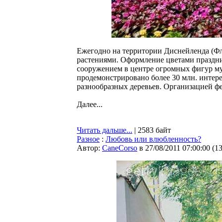
Ежегодно на территории Диснейленда (Фл
растениями. Оформление цветами праздн
сооружением в центре огромных фигур му
продемонстрировано более 30 млн. интер
разнообразных деревьев. Организацией ф
Далее...
Читать дальше...
| 2583 байт
Разное
:
Любовь или влюбленность?
Автор:
CaneCorso
в 27/08/2011 07:00:00
(
1