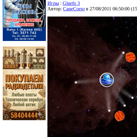
Игры
:
Gluefo 3
Автор:
CaneCorso
в 27/08/2011 06:50:00
(
1