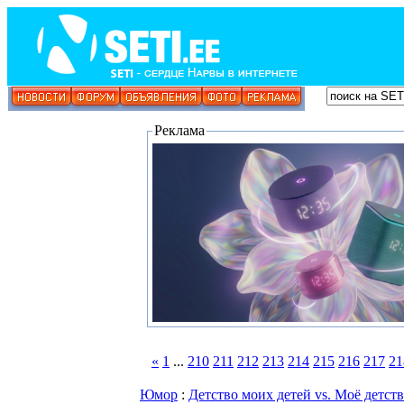
Реклама
«
1
...
210
211
212
213
214
215
216
217
21
Юмор
:
Детство моих детей vs. Моё детст