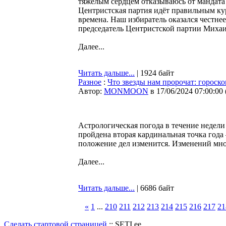
тяжёлым сердцем отказываюсь от мандата 
Центристская партия идёт правильным ку
времена. Наш избиратель оказался честн
председатель Центристской партии Миха
Далее...
Читать дальше...
| 1924 байт
Разное
:
Что звезды нам пророчат: гороско
Автор:
MONMOON
в 17/06/2024 07:00:00
Астрологическая погода в течение недели 
пройдена вторая кардинальная точка года
положение дел изменится. Изменений мно
Далее...
Читать дальше...
| 6686 байт
«
1
...
210
211
212
213
214
215
216
217
21
Сделать стартовой страницей
:: SETI.ee