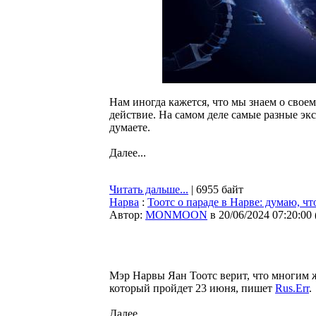
Нам иногда кажется, что мы знаем о свое
действие. На самом деле самые разные эк
думаете.
Далее...
Читать дальше...
| 6955 байт
Нарва
:
Тоотс о параде в Нарве: думаю, ч
Автор:
MONMOON
в 20/06/2024 07:20:00
Мэр Нарвы Яан Тоотс верит, что многим ж
который пройдет 23 июня, пишет
Rus.Err
.
Далее...