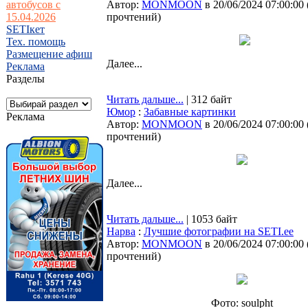
автобусов с
Автор:
MONMOON
в 20/06/2024 07:00:00
15.04.2026
прочтений
)
SETIкет
Тех. помощь
Размещение афиш
Далее...
Реклама
Разделы
Читать дальше...
| 312 байт
Юмор
:
Забавные картинки
Реклама
Автор:
MONMOON
в 20/06/2024 07:00:00
прочтений
)
Далее...
Читать дальше...
| 1053 байт
Нарва
:
Лучшие фотографии на SETI.ee
Автор:
MONMOON
в 20/06/2024 07:00:00
прочтений
)
Фото: soulpht