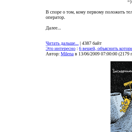
=)
В споре о том, кому первому положить те
оператор.
Далее...
Читать дальше...
| 4387 байт
Это интересно
:
6 вещей, объяснить котор
Автор:
Milena
в 13/06/2009 07:00:00
(
2179 