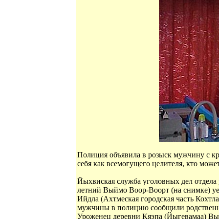
Полиция объявила в розыск мужчину с 
себя как всемогущего целителя, кто мож
Йыхвиская служба уголовных дел отдела 
летний Выймо Воор-Воорт (на снимке) уе
Ийдла (Ахтмеская городская часть Кохтла
мужчины в полицию сообщили родствен
Уроженец деревни Кяэпа (Йыгевамаа) Вый