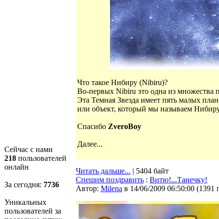
Что такое Нибиру (Nibiru)?
Во-первых Nibiru это одна из множества
Эта Темная Звезда имеет пять малых плане
или объект, который мы называем Нибиру 
Спасибо
ZveroBoy
Далее...
Сейчас с нами
218
пользователей
онлайн
Читать дальше...
| 5404 байт
Спешим поздравить
:
Витю!...Танечку!
За сегодня:
7737
Автор:
Milena
в 14/06/2009 06:50:00
(
1391 
Уникальных
пользователей за