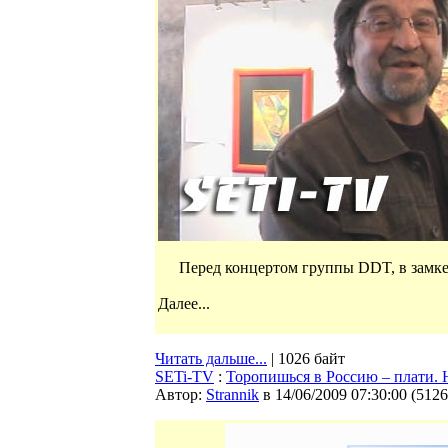
Перед концертом группы DDT, в замке
Далее...
Читать дальше...
| 1026 байт
SETi-TV
:
Торопишься в Россию – плати.
Автор:
Strannik
в 14/06/2009 07:30:00
(
5126