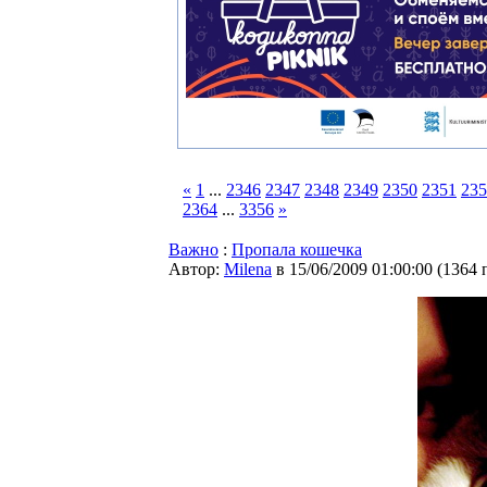
«
1
...
2346
2347
2348
2349
2350
2351
235
2364
...
3356
»
Важно
:
Пропала кошечка
Автор:
Milena
в 15/06/2009 01:00:00
(
1364 