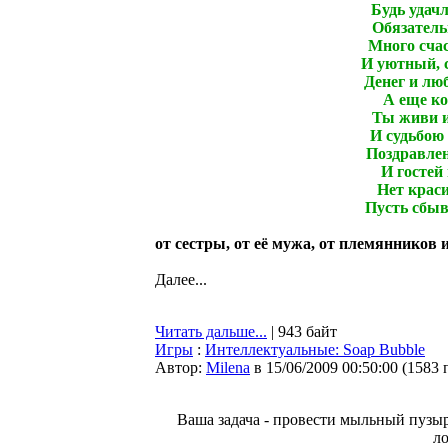
Будь удачл
Обязатель
Много счас
И уютный, 
Денег и люб
А еще ко
Ты живи и
И судьбою 
Поздравле
И гостей
Нет краси
Пусть сбы
от сестры, от её мужа, от племянников 
Далее...
Читать дальше...
| 943 байт
Игры
:
Интеллектуальные: Soap Bubble
Автор:
Milena
в 15/06/2009 00:50:00
(
1583 
Ваша задача - провести мыльный пузыр
ло