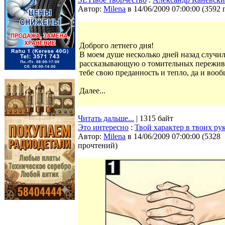
Автор:
Milena
в 14/06/2009 07:00:00
(
3592 
Доброго летнего дня!
В моем душе несколько дней назад случил
рассказывающую о томительных пережив
тебе свою преданность и тепло, да и вооб
Далее...
Читать дальше...
| 1315 байт
Это интересно
:
Твой характер в твоих ру
Автор:
Milena
в 14/06/2009 07:00:00
(
5328
прочтений
)