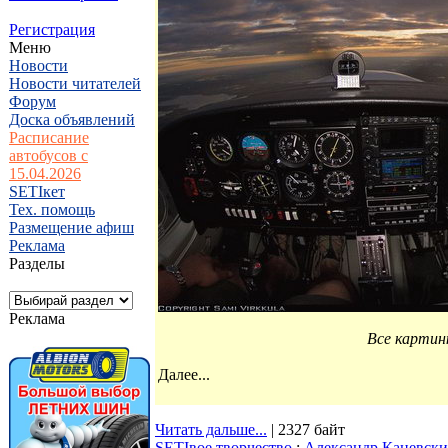
Регистрация
Меню
Новости
Новости читателей
Форум
Доска объявлений
Расписание
автобусов с
15.04.2026
SETIкет
Тех. помощь
Размещение афиш
Реклама
Разделы
Реклама
Все картин
Далее...
Читать дальше...
| 2327 байт
SETIвое творчество
:
Александр Каневски