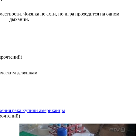
местности. Физика не ахти, но игра проходится на одном
дыхании.
прочтений
)
тическим девушкам
ения рака купили американцы
рочтений
)