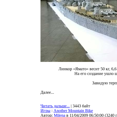
Линкор «Ямато» весит 50 кг, 6,6
На его создание ушло ш
Завидую терп
Далее...
Читать дальше...
| 3443 байт
Игры
:
Another Mountain Bike
Автор:
Milena
в 11/04/2009 06:50:00
(
3240 