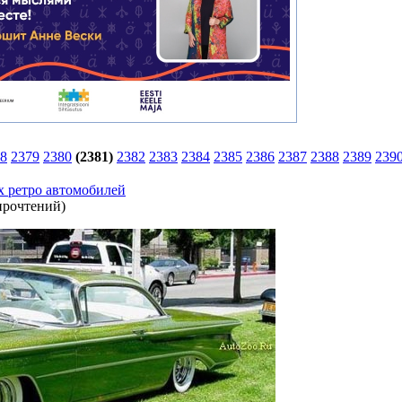
8
2379
2380
(2381)
2382
2383
2384
2385
2386
2387
2388
2389
239
 ретро автомобилей
прочтений
)