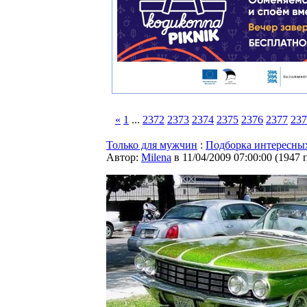
«
1
...
2372
2373
2374
2375
2376
2377
237
Только для мужчин
:
Подборка интересных
Автор:
Milena
в 11/04/2009 07:00:00
(
1947 