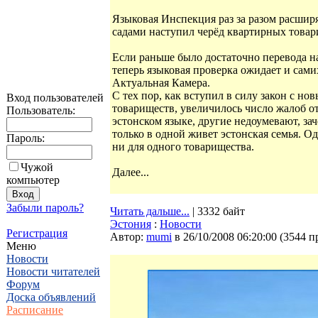
Языковая Инспекция раз за разом расшир
садами наступил черёд квартирных товар
Если раньше было достаточно перевода н
теперь языковая проверка ожидает и сам
Актуальная Камера.
С тех пор, как вступил в силу закон с н
Вход пользователей
товариществ, увеличилось число жалоб о
Пользователь:
эстонском языке, другие недоумевают, зач
только в одной живет эстонская семья. О
Пароль:
ни для одного товарищества.
Чужой
Далее...
компьютер
Забыли пароль?
Читать дальше...
| 3332 байт
Эстония
:
Новости
Регистрация
Автор:
mumi
в 26/10/2008 06:20:00
(
3544 п
Меню
Новости
Новости читателей
Форум
Доска объявлений
Расписание