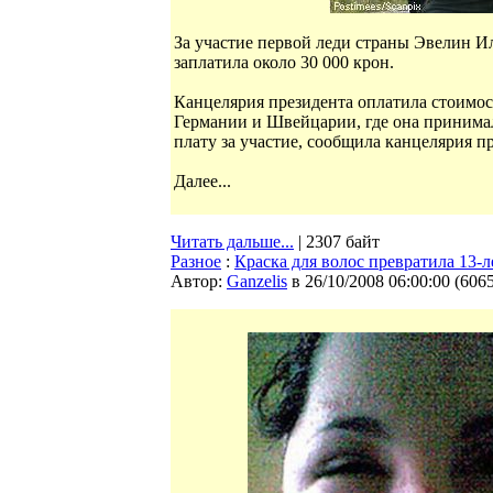
За участие первой леди страны Эвелин И
заплатила около 30 000 крон.
Канцелярия президента оплатила стоимос
Германии и Швейцарии, где она принимал
плату за участие, сообщила канцелярия п
Далее...
Читать дальше...
| 2307 байт
Разное
:
Краска для волос превратила 13-л
Автор:
Ganzelis
в 26/10/2008 06:00:00
(
606