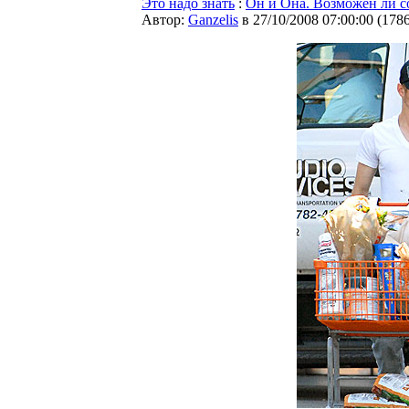
Это надо знать
:
Он и Она. Возможен ли 
Автор:
Ganzelis
в 27/10/2008 07:00:00
(
178