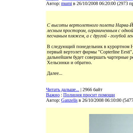
Автор:
mumi
в 26/10/2008 06:20:00
(
2973 п
С высоты вертолетного полета Нарва-Й
лесным простором, ограниченным с одн
песчаным пляжем, а с другой - голубой л
В следующий понедельник в курортном 
первый вертолет фирмы "Copterline Eesti"
дальнейшем будет совершать чартерные р
Хельсинки и обратно.
Далее...
Читать дальше...
| 2966 байт
Важно
:
Полиция просит помощи
Автор:
Ganzelis
в 26/10/2008 06:10:00
(
547