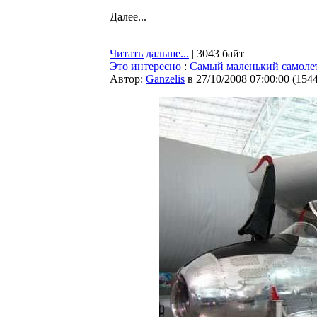
Далее...
Читать дальше...
| 3043 байт
Это интересно
:
Самый маленький самоле
Автор:
Ganzelis
в 27/10/2008 07:00:00
(
154