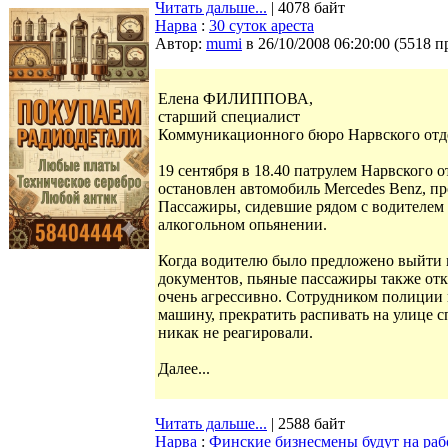
Читать дальше...
| 4078 байт
Нарва
:
30 суток ареста
Автор:
mumi
в 26/10/2008 06:20:00
(
5518 п
Елена ФИЛИППОВА,
старший специалист
Коммуникационного бюро Нарвского отд
19 сентября в 18.40 патрулем Нарвского 
остановлен автомобиль Mercedes Benz, 
Пассажиры, сидевшие рядом с водителем 
алкогольном опьянении.
Когда водителю было предложено выйти 
документов, пьяные пассажиры также отк
очень агрессивно. Сотрудником полиции 
машину, прекратить распивать на улице 
никак не реагировали.
Далее...
Читать дальше...
| 2588 байт
Нарва
:
Финские бизнесмены будут на рабо