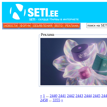
Реклама
«
1
...
2440
2441
2442
2443
2444
2445
244
2458
...
3355
»