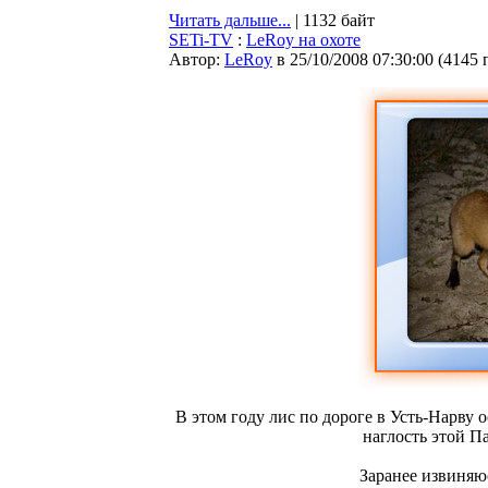
Читать дальше...
| 1132 байт
SETi-TV
:
LeRoy на охоте
Автор:
LeRoy
в 25/10/2008 07:30:00
(
4145 
В этом году лис по дороге в Усть-Нарву 
наглость этой П
Заранее извиняюс