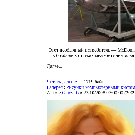
Этот необычный истребитель — McDonnel
в бомбовых отсеках межконтинентальн
Далее...
Читать дальше...
| 1719 байт
Галерея
:
Рисунки компьютерными кистя
Автор:
Ganzelis
в 27/10/2008 07:00:00
(
200