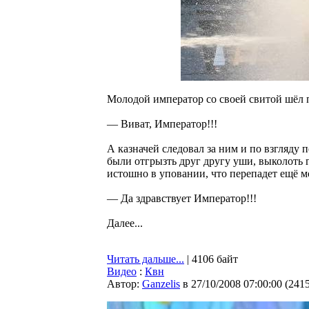
Молодой император со своей свитой шёл п
— Виват, Император!!!
А казначей следовал за ним и по взгляду
были отгрызть друг другу уши, выколоть г
истошно в уповании, что перепадет ещё м
— Да здравствует Император!!!
Далее...
Читать дальше...
| 4106 байт
Видео
:
Квн
Автор:
Ganzelis
в 27/10/2008 07:00:00
(
241