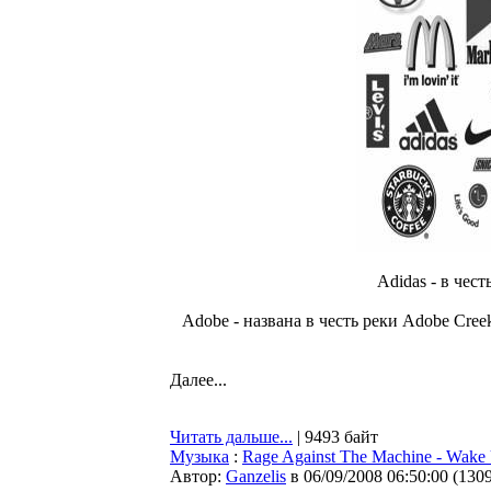
Adidas - в чес
Adobe - названа в честь реки Adobe Cre
Далее...
Читать дальше...
| 9493 байт
Музыка
:
Rage Against The Machine - Wake
Автор:
Ganzelis
в 06/09/2008 06:50:00
(
130