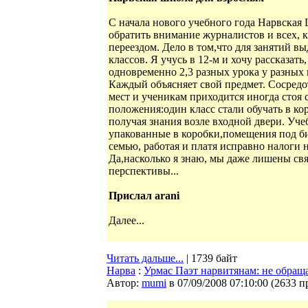
С начала нового учебного года Нарвская 
обратить внимание журналистов и всех, 
переездом. Дело в том,что для занятий вы
классов. Я учусь в 12-м и хочу рассказат
одновременно 2,3 разных урока у разных к
Каждый объясняет свой предмет. Сосредо
мест и ученикам приходится иногда стоя 
положения:один класс стали обучать в кор
получая знания возле входной двери. Уче
упакованные в коробки,помещения под биб
семью, работая и платя исправно налоги 
Да,насколько я знаю, мы даже лишены св
перспективы...
Прислал arani
Далее...
Читать дальше...
| 1739 байт
Нарва
:
Урмас Паэт нарвитянам: не обращ
Автор:
mumi
в 07/09/2008 07:10:00
(
2633 п