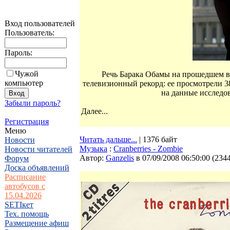
Вход пользователей
Пользователь:
Пароль:
Чужой
Речь Барака Обамы на прошедшем в
компьютер
телевизионный рекорд: ее просмотрели 38
на данные исследов
Забыли пароль?
Далее...
Регистрация
Меню
Читать дальше...
| 1376 байт
Новости
Музыка
:
Cranberries - Zombie
Новости читателей
Автор:
Ganzelis
в 07/09/2008 06:50:00
(
234
Форум
Доска объявлений
Расписание
автобусов с
15.04.2026
SETIкет
Тех. помощь
Размещение афиш