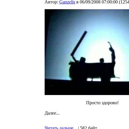
Автор:
Ganzelis
в 06/09/2008 07:00:00
(
125
Просто здорово!
Далее...
Читать дальше...
| 582 байт