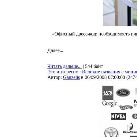
«Офисный дресс-код: необходимость или 
Далее...
Читать дальше...
| 544 байт
Это интересно
:
Великие названия с мини
Автор:
Ganzelis
в 06/09/2008 07:00:00
(
247