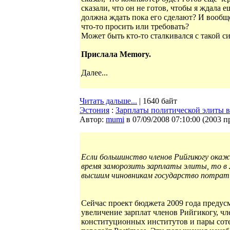
сказали, что он не готов, чтобы я ждала 
должна ждать пока его сделают? И вообщ
что-то просить или требовать?
Может быть кто-то сталкивался с такой с
Прислала Memory.
Далее...
Читать дальше...
| 1640 байт
Эстония
:
Зарплаты политической элиты в
Автор:
mumi
в 07/09/2008 07:10:00
(
2003 п
Если большинство членов Рийгикогу ока
время заморозить зарплаты элиты, то в 2
высшим чиновникам государство потрати
Сейчас проект бюджета 2009 года предус
увеличение зарплат членов Рийгикогу, чл
конституционных институтов и пары сот