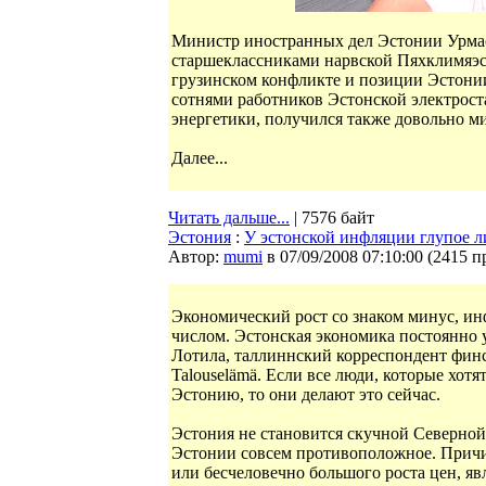
Министр иностранных дел Эстонии Урмас 
старшеклассниками нарвской Пяхклимяэск
грузинском конфликте и позиции Эстонии 
сотнями работников Эстонской электрос
энергетики, получился также довольно м
Далее...
Читать дальше...
| 7576 байт
Эстония
:
У эстонской инфляции глупое л
Автор:
mumi
в 07/09/2008 07:10:00
(
2415 п
Экономический рост со знаком минус, ин
числом. Эстонская экономика постоянно у
Лотила, таллиннский корреспондент фин
Talouselämä. Если все люди, которые хот
Эстонию, то они делают это сейчас.
Эстония не становится скучной Северной
Эстонии совсем противоположное. Причи
или бесчеловечно большого роста цен, яв