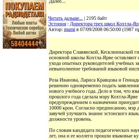
Далее...
Читать дальше...
| 2195 байт
Эстония
:
Директора трех школ Кохтла-Яр
Автор:
mumi
в 07/09/2008 06:50:00
(
1987 п
Директора Славянской, Кесклиннаской ги
основной школы Кохтла-Ярве оставляют 
ухода опытных руководителей учебных за
невыполнение требований языковой инсп
Роза Иванова, Лариса Кравцова и Геннад
решению одновременно подать заявления 
нового учебного года. Дело в том, что яз
прошлого года сделала мэру Кохтла-Ярве
предупреждением о назначении принудит
10000 крон. Согласно предписанию, мэр д
завучей улучшить знание эстонского языка
должности уровень.
По словам кандидата педагогических нау
лет, она и ее коллеги прошли языковые к