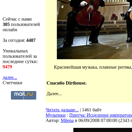
Сейчас с нами
305
пользователей
онлайн
За сегодня:
4487
Уникальных
пользователей за
последние сутки:
9479
Красивейшая музыка, плавные ритмы, 
далее...
Счетчики
Спасибо Dirthouse.
Далее...
Читать дальше...
| 1461 байт
Мультики
:
Притча: Исцеление император
Автор:
Milena
в 06/09/2008 07:00:00
(
2343 