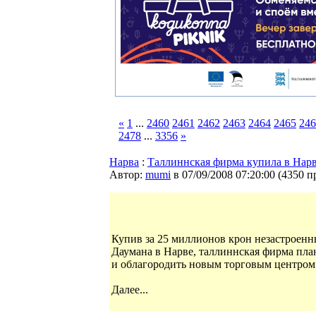
«
1
...
2460
2461
2462
2463
2464
2465
246
2478
...
3356
»
Нарва
:
Таллиннская фирма купила в Нарв
Автор:
mumi
в 07/09/2008 07:20:00
(
4350 п
Купив за 25 миллионов крон незастроенн
Даумана в Нарве, таллиннская фирма план
и облагородить новым торговым центром
Далее...