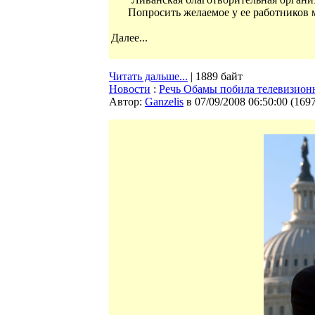
Попросить желаемое у ее работников
Далее...
Читать дальше...
| 1889 байт
Новости
:
Речь Обамы побила телевизион
Автор:
Ganzelis
в 07/09/2008 06:50:00
(
169