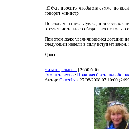
„Я буду просить, чтобы эта сумма, по край
говорит министр.
По словам Тыниса Лукаса, при составлени
отсутствие теплого обеда – это не только
При этом даже увеличившейся дотации на н
следующей недели в силу вступает закон,
Далее...
Читать дальше...
| 2650 байт
Это интересно
:
Пожилая британка обошла 
Автор:
Ganzelis
в 27/08/2008 07:10:00
(
249