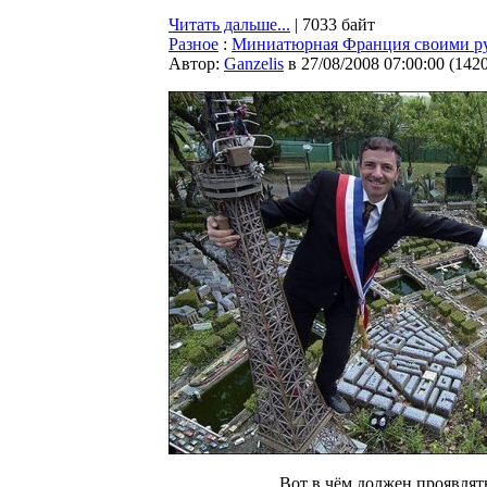
Читать дальше...
| 7033 байт
Разное
:
Миниатюрная Франция своими р
Автор:
Ganzelis
в 27/08/2008 07:00:00
(
142
Вот в чём должен проявлят