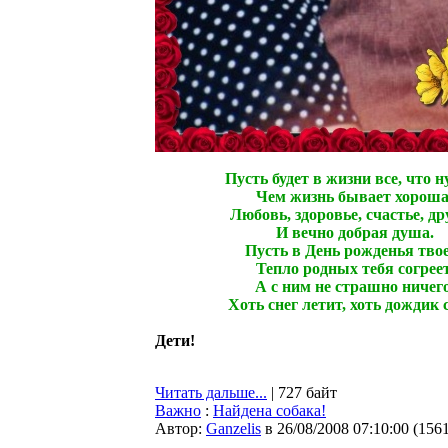
Пусть будет в жизни все, что н
Чем жизнь бывает хороша
Любовь, здоровье, счастье, д
И вечно добрая душа.
Пусть в День рожденья тво
Тепло родных тебя согреет
А с ним не страшно ничего
Хоть снег летит, хоть дождик се
Дети!
Читать дальше...
| 727 байт
Важно
:
Найдена собака!
Автор:
Ganzelis
в 26/08/2008 07:10:00
(
156