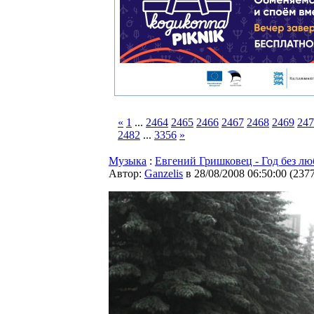
«
1
...
2464
2465
2466
2467
2468
2469
247
2482
...
3356
»
Музыка
:
Евгений Гришковец - Год без л
Автор:
Ganzelis
в 28/08/2008 06:50:00
(
237