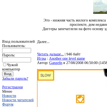
Это - нижняя часть жилого комплекса 
проспекте, дом недавно 
Диггеры запечатлели на фото основу зд
Вход пользователей
Далее...
Пользователь:
Читать дальше...
| 946 байт
Пароль:
Игры
:
Another one level game
Автор:
Ganzelis
в 27/08/2008 06:50:00
(
145
Чужой
компьютер
Забыли пароль?
Регистрация
Меню
Новости
Новости читателей
Форум