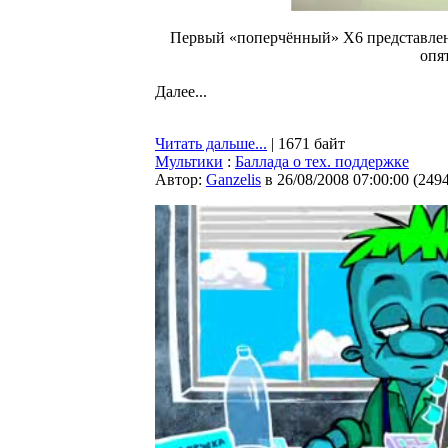
Первый «поперчённый» X6 представлен! 
опя
Далее...
Читать дальше...
| 1671 байт
Мультики
:
Баллада о тех. поддержке
Автор:
Ganzelis
в 26/08/2008 07:00:00
(
249