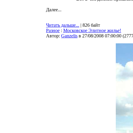
Далее...
Читать дальше...
| 826 байт
Разное
:
Московское Элитное жилье!
Автор:
Ganzelis
в 27/08/2008 07:00:00
(
277