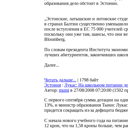
образования дело обстоит в Эстонии.
„Эстонские, латышские и литовские студ
в странах Балтии существенно уменьшило
после вступления в ЕС 75 000 учителей ср
поскольку они уже там, шансы, что они в
Bloomberg.
По словам президента Института эконом
лучших абитуриентов, закончивших школы
Далее...
Читать дальше...
| 1798 байт
Эстония
:
Лукас: На школьном питании де
Автор:
mumi
в 27/08/2008 07:20:00
(
1502 п
С первого сентября сумма дотации на оди
13%, и министр образования Тынис Лукас н
придется сокращать из-за дефицита бюдже
С начала нового учебного года на питани
12 крон, что на 1,58 кроны больше, чем р