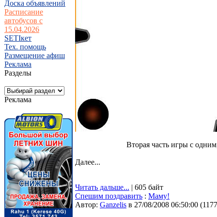
Доска объявлений
Расписание
автобусов с
15.04.2026
SETIкет
Тех. помощь
Размещение афиш
Реклама
Разделы
Реклама
Вторая часть игры с одним
Далее...
Читать дальше...
| 605 байт
Спешим поздравить
:
Маму!
Автор:
Ganzelis
в 27/08/2008 06:50:00
(
117