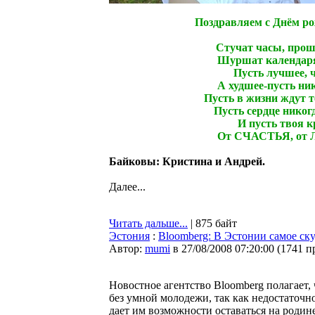
Поздравляем с Днём р
Стучат часы, прошё
Шуршат календаря
Пусть лучшее, ч
А худшее-пусть ник
Пусть в жизни ждут т
Пусть сердце никогд
И пусть твоя к
От СЧАСТЬЯ, от 
Байковы: Кристина и Андрей.
Далее...
Читать дальше...
| 875 байт
Эстония
:
Bloomberg: В Эстонии самое ск
Автор:
mumi
в 27/08/2008 07:20:00
(
1741 п
Новостное агентство Bloomberg полагает, 
без умной молодежи, так как недостаточн
дает им возможности оставаться на родин