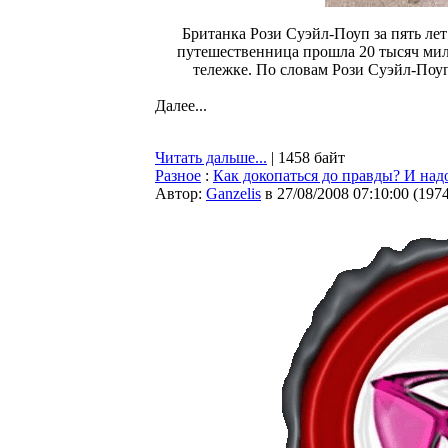
Британка Рози Суэйл-Поуп за пять лет
путешественница прошла 20 тысяч миль
тележке. По словам Рози Суэйл-Поу
Далее...
Читать дальше...
| 1458 байт
Разное
:
Как докопаться до правды? И над
Автор:
Ganzelis
в 27/08/2008 07:10:00
(
197