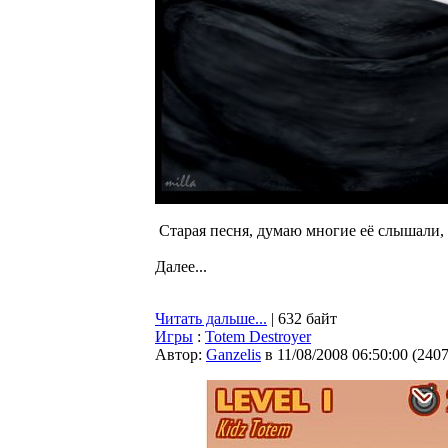
Старая песня, думаю многие её слышали, 
Далее...
Читать дальше...
| 632 байт
Игры
:
Totem Destroyer
Автор:
Ganzelis
в 11/08/2008 06:50:00
(
240