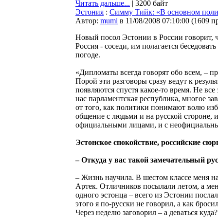
Читать дальше...
| 3200 байт
Эстония
:
Симму Тийк: «В основном полит
Автор:
mumi
в 11/08/2008 07:10:00
(
1609 п
Новый посол Эстонии в России говорит, ч
Россия - соседи, им полагается беседовать 
погоде.
«Дипломаты всегда говорят обо всем, – п
Порой эти разговоры сразу ведут к резуль
появляются спустя какое-то время. Не все
нас парламентская республика, многое зав
от того, как политики понимают волю изб
общение с людьми и на русской стороне, и
официальными лицами, и с неофициальны
Эстонское спокойствие, российские сю
– Откуда у вас такой замечательный ру
– Жизнь научила. В шестом классе меня н
Артек. Отличников посылали летом, а меня
одного эстонца – всего из Эстонии послал
этого я по-русски не говорил, а как броси
Через неделю заговорил – а деваться куда?