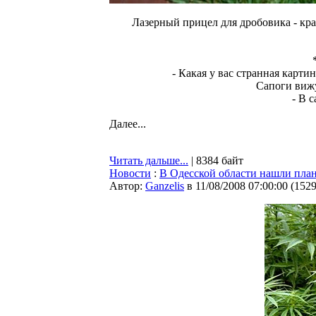
Лазерный прицел для дробовика - кра
- Какая у вас странная картин
Сапоги вижу,
- В 
Далее...
Читать дальше...
| 8384 байт
Новости
:
В Одесской области нашли план
Автор:
Ganzelis
в 11/08/2008 07:00:00
(
152