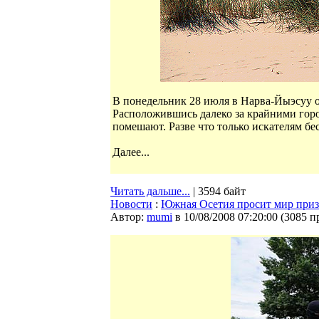
В понедельник 28 июля в Нарва-Йыэсуу 
Расположившись далеко за крайними горо
помешают. Разве что только искателям бе
Далее...
Читать дальше...
| 3594 байт
Новости
:
Южная Осетия просит мир призн
Автор:
mumi
в 10/08/2008 07:20:00
(
3085 п