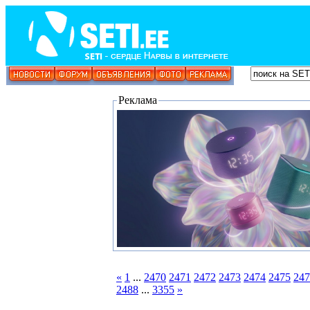
Реклама
«
1
...
2470
2471
2472
2473
2474
2475
247
2488
...
3355
»