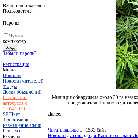
Вход пользователей
Пользователь:
Пароль:
Чужой
компьютер
Забыли пароль?
Регистрация
Меню
Новости
Новости читателей
Форум
Доска объявлений
Милиция обнаружила около 30 га незак
Расписание
представитель Главного управле
автобусов с
15.04.2026
Далее...
SETIкет
Тех. помощь
Размещение афиш
Читать дальше...
| 1533 байт
Реклама
Новости
:
Леонардо ди Каприо сыграет Л
Разделы