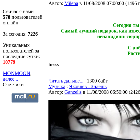
Автор:
Milena
в 11/08/2008 07:00:00
(
1496 
Сейчас с нами
578
пользователей
онлайн
Сегодня ты 
Самый лучший подарок, как извес
За сегодня:
7226
ненавидишь сюрприз
Уникальных
С дн
пользователей за
Расти
последние сутки:
10779
besss
MONMOON
,
далее...
Читать дальше...
| 1300 байт
Счетчики
Музыка
:
Яковлев - Знаешь
Автор:
Ganzelis
в 11/08/2008 06:50:00
(
242