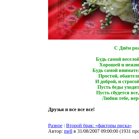
С Днём ро
Будь самой веселой
Хорошей и нежно
Будь самой внимате
Простой, обаятел
И доброй, и строгой
Пусть беды уходят 
Пусть сбудется все
Любви тебе, вер
Друзья и все все все!
Разное
:
Второй брак: «факторы риска»
Автор:
mell
в 31/08/2007 09:00:00
(
1931 пр