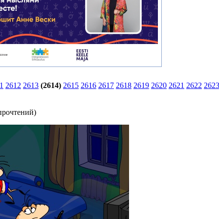
1
2612
2613
(2614)
2615
2616
2617
2618
2619
2620
2621
2622
262
прочтений
)