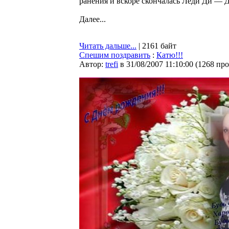
ранения и вскоре скончалась Леди Ди — Д
Далее...
Читать дальше...
| 2161 байт
Спешим поздравить
:
Катю!!!
Автор:
trefi
в 31/08/2007 11:10:00
(
1268 пр