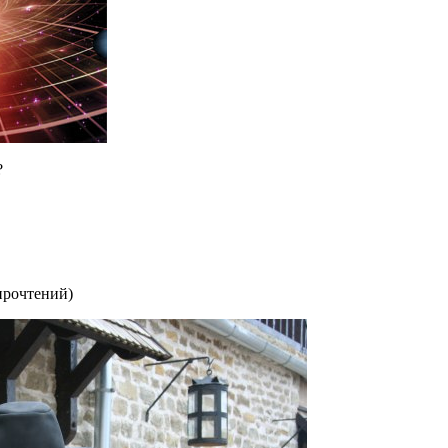
?
прочтений
)