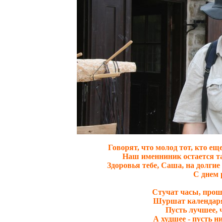
Говорят, что молод тот, кто еще
Наш именниник остается та
Здоровья тебе, Саша, на долгие
С днем 
Стучат часы, прошё
Шуршат календаря
Пусть лучшее, ч
А худшее - пусть н