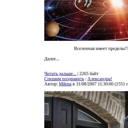
Вселенная имеет пределы?
Далее...
Читать дальше...
| 2265 байт
Спешим поздравить
:
Александра!
Автор:
Milena
в 31/08/2007 11:30:00
(
1551 