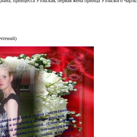
иана, принцесса Уэльская, первая жена принца Уэльского Чарльз
очтений
)