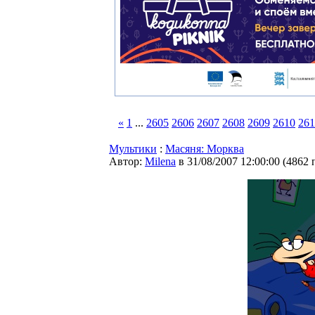
«
1
...
2605
2606
2607
2608
2609
2610
261
Мультики
:
Масяня: Морква
Автор:
Milena
в 31/08/2007 12:00:00
(
4862 