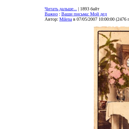
Читать дальше...
| 1893 байт
Важно
:
Ваши письма: Мой дед
Автор:
Milena
в 07/05/2007 10:00:00
(
2476 