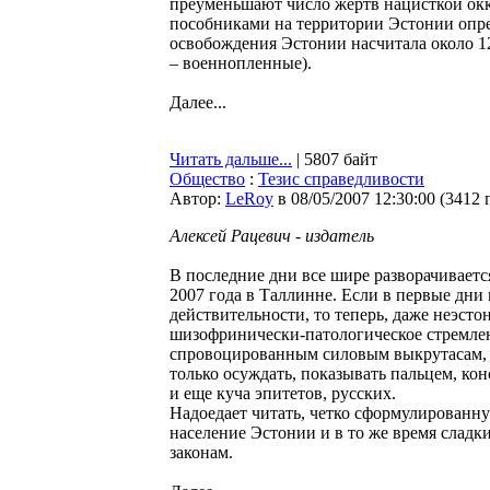
преуменьшают число жертв нацисткой окк
пособниками на территории Эстонии опред
освобождения Эстонии насчитала около 1
– военнопленные).
Далее...
Читать дальше...
| 5807 байт
Общество
:
Тезис справедливости
Автор:
LeRoy
в 08/05/2007 12:30:00
(
3412 
Алексей Рацевич - издатель
В последние дни все шире разворачиваетс
2007 года в Таллинне. Если в первые дн
действительности, то теперь, даже неэстон
шизофринически-патологическое стремлени
спровоцированным силовым выкрутасам, 
только осуждать, показывать пальцем, кон
и еще куча эпитетов, русских.
Надоедает читать, четко сформулированн
население Эстонии и в то же время слад
законам.