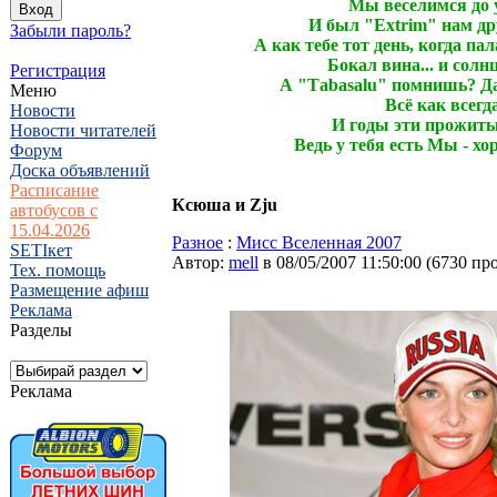
Мы веселимся до у
И был "Extrim" нам др
Забыли пароль?
А как тебе тот день, когда пал
Бокал вина... и солнц
Регистрация
А "Тabasalu" помнишь? Да..
Меню
Всё как всегда
Новости
И годы эти прожиты 
Новости читателей
Ведь у тебя есть Мы - хо
Форум
Доска объявлений
Расписание
Ксюша и Zju
автобусов с
15.04.2026
Разное
:
Мисс Вселенная 2007
SETIкет
Автор:
mell
в 08/05/2007 11:50:00
(
6730 пр
Тех. помощь
Размещение афиш
Реклама
Разделы
Реклама