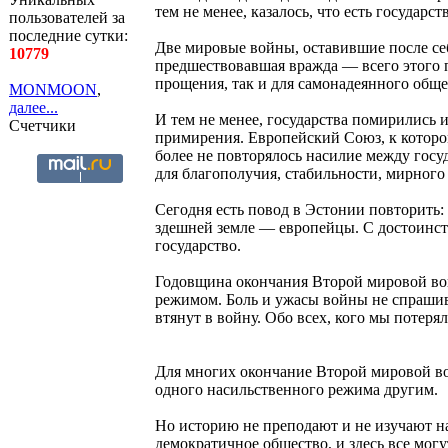
тем не менее, казалось, что есть государс
пользователей за
последние сутки:
Две мировые войны, оставившие после се
10779
предшествовавшая вражда — всего этого 
прощения, так и для самонадеянного обще
MONMOON
,
далее...
И тем не менее, государства помирились и
Счетчики
примирения. Европейский Союз, к котором
более не повторялось насилие между госу
для благополучия, стабильности, мирного
Сегодня есть повод в Эстонии повторить: 
здешней земле — европейцы. С достоинст
государство.
Годовщина окончания Второй мировой во
режимом. Боль и ужасы войны не спрашив
втянут в войну. Обо всех, кого мы потеря
Для многих окончание Второй мировой во
одного насильственного режима другим.
Но историю не преподают и не изучают на
демократичное общество, и здесь все могут