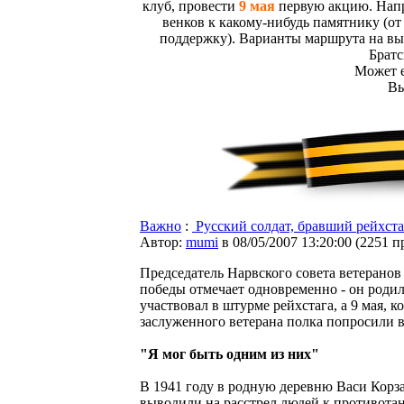
клуб, провести
9 мая
первую акцию. Напр
венков к какому-нибудь памятнику (о
поддержку). Варианты маршрута на выб
Братс
Может е
Вы
Важно
:
Русский солдат, бравший рейхста
Автор:
mumi
в 08/05/2007 13:20:00
(
2251 п
Председатель Нарвского совета ветеран
победы отмечает одновременно - он родилс
участвовал в штурме рейхстага, а 9 мая, к
заслуженного ветерана полка попросили в
"Я мог быть одним из них"
В 1941 году в родную деревню Васи Корз
выводили на расстрел людей к противотан