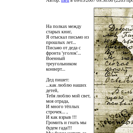
Автор:
mell
в 09/05/2007 09:30:00
(
2263 пр
На полках между
старых книг,
Я отыскал письмо из
прошлых лет...
Письмо от деда с
фронта 'уголок'...
Военный
треугольником
конверт...
Дед пишет:
...как люблю наших
детей,
Тебя люблю мой свет,
моя отрада,
И много тёплых
строчек... ,
И как взрыв !!!
Громить и гнать мы
будем гада!!!