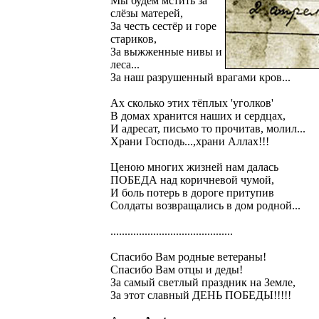
Мы будем мстить за
слёзы матерей,
За честь сестёр и горе
стариков,
За выжженные нивы и
леса...
За наш разрушенный врагами кров...
Ах сколько этих тёплых 'уголков'
В домах хранится наших и сердцах,
И адресат, письмо то прочитав, молил...
Храни Господь...,храни Аллах!!!
Ценою многих жизней нам далась
ПОБЕДА над коричневой чумой,
И боль потерь в дороге притупив
Солдаты возвращались в дом родной...
...........................................
Спасибо Вам родные ветераны!
Спасибо Вам отцы и деды!
За самый светлый праздник на Земле,
За этот славный ДЕНЬ ПОБЕДЫ!!!!!