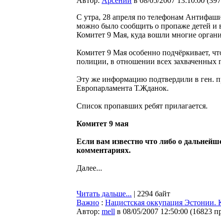
Автор:
Арсений
в 08/05/2007 13:10:00
(
397
С утра, 28 апреля по телефонам Антифаши
можно было сообщить о пропаже детей и в
Комитет 9 Мая, куда вошли многие орган
Комитет 9 Мая особенно подчёркивает, чт
полиции, в отношении всех захваченных 
Эту же информацию подтвердили в ген. п
Европарламента Т.Жданок.
Список пропавших ребят прилагается.
Комитет 9 мая
Если вам известно что либо о дальней
комментариях.
Далее...
Читать дальше...
| 2294 байт
Важно
:
Нацистская оккупация Эстонии. 
Автор:
mell
в 08/05/2007 12:50:00
(
16823 п