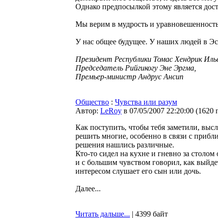
Однако предпосылкой этому является дос
Мы верим в мудрость и уравновешенность 
У нас общее будущее. У наших людей в Эс
Президент Республики Томас Хендрик Ильв
Председатель Рийгикогу Эне Эргма,
Премьер-министр Андрус Ансип
Общество
:
Чувства или разум
Автор:
LeRoy
в 07/05/2007 22:20:00
(
1620 
Как поступить, чтобы тебя заметили, выс
решить многие, особенно в связи с прибл
решения нашлись различные.
Кто-то сидел на кухне и гневно за столо
и с большим чувством говорил, как выйдет
интересом слушает его сын или дочь.
Далее...
Читать дальше...
| 4399 байт