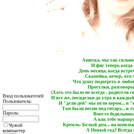
Анютка, мы так сильно
И фиг теперь когда 
День месяца, когда встре
Скамейка, вечер, что-
Что душу подогреть в любой
Прогулки, разговоры 
(Хоть это было не всегда - родители с
Вход пользователей
И все же, посиделки до утра и каждый- 
Пользователь:
И "дели-дей" мы пели хором... и "
Там были песни под гитару... и э
Пароль:
Вместо будильника
А как тебе маршр
Кремль- Белый дом... на шпильк
Чужой
А Новый год? Всегда
компьютер