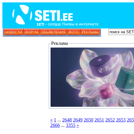
Реклама
«
1
...
2648
2649
2650
2651
2652
2653
265
2666
...
3355
»