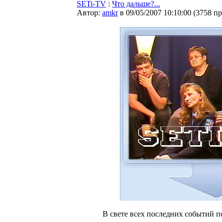
SETi-TV
:
Что дальше?...
Автор:
amkr
в 09/05/2007 10:10:00
(
3758 п
В свете всех последних событий п