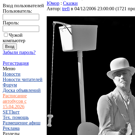
Юмор
:
Сказки
Вход пользователей
Автор:
trefi
в 04/12/2006 23:00:00
(
1721 пр
Пользователь:
Пароль:
Чужой
компьютер
Забыли пароль?
Регистрация
Меню
Новости
Новости читателей
Форум
Доска объявлений
Расписание
автобусов с
15.04.2026
SETIкет
Тех. помощь
Размещение афиш
Реклама
Разделы