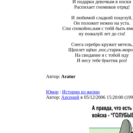
И подарки девочкам в носки
Распихает гномиков отряд!
И любимой сладкий поцелуй,
Он положит нежно на уста.
Спи спокойно,нам с тобй быть вме
ну пожалуй лет до ста!
Снега серебро кружит метель,
Щиплет щёки ,нос,старик-моро
На свидание я с тобой иду
И несу тебе букетик роз!
Автор:
Aratur
Юмор
:
Истории из жизни
Автор:
Арсений
в 05/12/2006 15:20:00
(
199