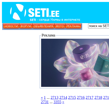
Реклама
«
1
...
2713
2714
2715
2716
2717
2718
271
2731
...
3355
»