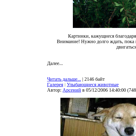
Картинки, кажущиеся благодар
Внимание! Нужно долго ждать, пока к
двигаться
Далее...
Читать дальше...
| 2146 байт
Галерея
:
Улыбающиеся животные
Автор:
Арсений
в 05/12/2006 14:40:00
(
748