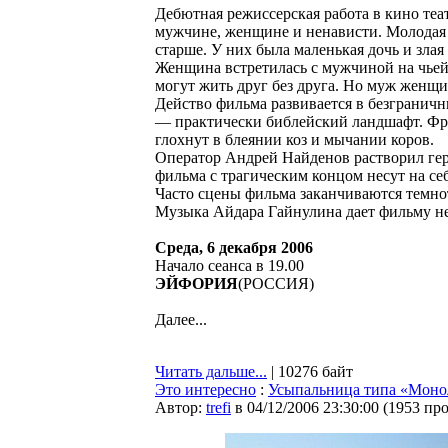
Дебютная режиссерская работа в кино те
мужчине, женщине и ненависти. Молодая
старше. У них была маленькая дочь и злая 
Женщина встретилась с мужчиной на чьей-т
могут жить друг без друга. Но муж женщ
Действо фильма развивается в безграничны
— практически библейский ландшафт. Фр
глохнут в блеянии коз и мычании коров.
Оператор Андрей Найденов растворил гер
фильма с трагическим концом несут на себ
Часто сцены фильма заканчиваются темнот
Музыка Айдара Гайнулина дает фильму не
Среда, 6 декабря 2006
Начало сеанса в 19.00
ЭЙФОРИЯ
(РОССИЯ)
Далее...
Читать дальше...
| 10276 байт
Это интересно
:
Усыпальница типа «Моно
Автор:
trefi
в 04/12/2006 23:30:00
(
1953 пр