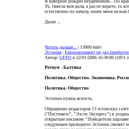
Я наверное рожден неудачником... По край
Ух, тяжела моя доля, а раз не верите, то в
естественно по началу, иначе меня нельзя
Далее ...
Читать дальше...
| 13000 байт
Эстония
:
Европарламент не дал прибалти
Автор:
UFFO
в 22/01/2006 16:30:00
(
1851 
Регнум - Балтика
Политика. Общество. Экономика. Россия
Политика. Общество
Эстонии нужна ясность.
Обращение редакторов 13 эстонских газе
("Постимеэс", "Ээсти Экспресс") и уездн
открытым письмом: "Победители парламен
следующем президенте Эстонии сможет не