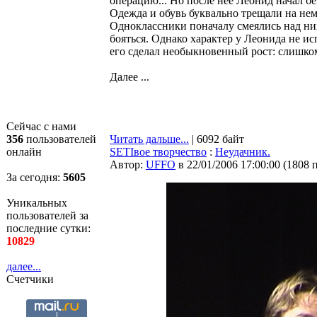
операцию... Но после нее Леонид начал бе
Одежда и обувь буквально трещали на нем
Одноклассники поначалу смеялись над ни
бояться. Однако характер у Леонида не и
его сделал необыкновенный рост: слишко
Далее ...
Сейчас с нами
356
пользователей
Читать дальше...
| 6092 байт
онлайн
SETIвое творчество
:
Неудачник.
Автор:
UFFO
в 22/01/2006 17:00:00
(
1808 
За сегодня:
5605
Уникальных
пользователей за
последние сутки:
10829
далее...
Счетчики