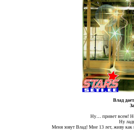
Влад дае
З
Ну… привет всем! Не 
Ну лад
Меня зовут Влад! Мне 13 лет, живу как 