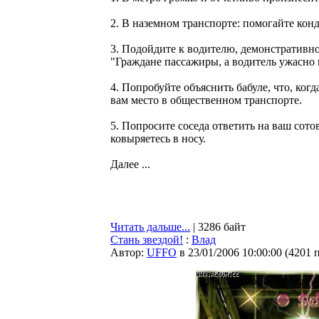
2. В наземном транспорте: помогайте кон
3. Подойдите к водителю, демонстративно 
"Граждане пассажиры, а водитель ужасно 
4. Попробуйте объяснить бабуле, что, когд
вам место в общественном транспорте.
5. Попросите соседа ответить на ваш сотов
ковыряетесь в носу.
Далее ...
Читать дальше...
| 3286 байт
Стань звездой!
:
Влад
Автор:
UFFO
в 23/01/2006 10:00:00
(
4201 