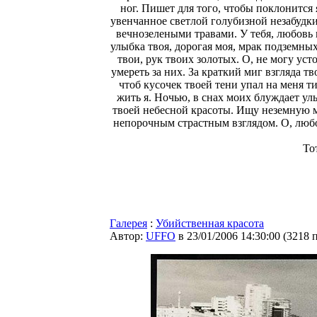
ног. Пишет для того, чтобы поклонится 
увенчанное светлой голубизной незабудк
вечнозелеными травами. У тебя, любовь м
улыбка твоя, дорогая моя, мрак подземных
твои, рук твоих золотых. О, не могу уст
умереть за них. За краткий миг взгляда тв
чтоб кусочек твоей тени упал на меня т
жить я. Ночью, в снах моих блуждает ул
твоей небесной красоты. Ищу неземную м
непорочным страстным взглядом. О, любов
То
Галерея
:
Убийственная красота
Автор:
UFFO
в 23/01/2006 14:30:00
(
3218 