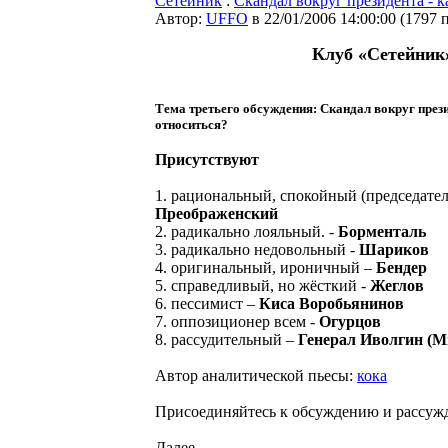
Сетейник
:
Cкандал вокруг президента - к
Автор:
UFFO
в 22/01/2006 14:00:00
(
1797 
Клуб «Сетейник
Тема третьего обсуждения: Cкандал вокруг прези
относиться?
Присутствуют
1. рациональный, спокойный (председател
Преображенский
2. радикально лояльный. -
Борменталь
3. радикально недовольный -
Шариков
4. оригинальный, ироничный –
Бендер
5. справедливый, но жёсткий -
Жеглов
6. пессимист –
Киса Воробьянинов
7. оппозиционер всем -
Огурцов
8. рассудительный –
Генерал Иволгин (
Автор аналитической пьесы:
кока
Присоединяйтесь к обсуждению и рассуж
Далее ...