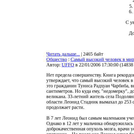
5.
6.
С у
До
Читать дальше...
| 2465 байт
Общество
:
Самый высокий человек в ми
Автор:
UFFO
в 22/01/2006 17:30:00
(
14838
Нет предела совершенству. Книга рекордо
утверждает, что самый высокий человек в 
это гражданин Туниса Радхуан Чарбиба, 
сантиметров. Но куда ему, "недомерку", д
великана. 33-летний житель села Подол
области Леонид Стадник вымахал до 253 
продолжает расти.
В 7 лет Леонид был самым маленьким уче
Однако в 12 лет у мальчика обнаружилась
доброкачественная опухоль мозга, врачи 