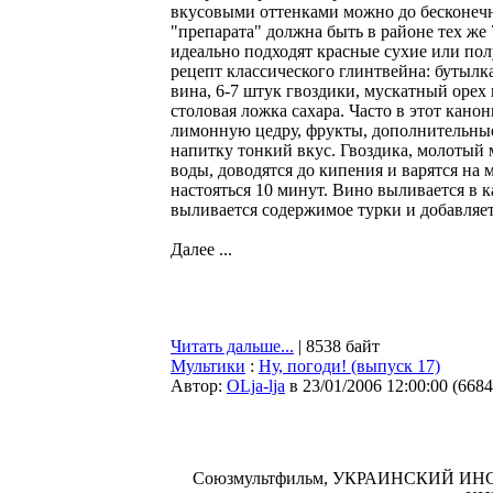
вкусовыми оттенками можно до бесконечн
"препарата" должна быть в районе тех же 
идеально подходят красные сухие или пол
рецепт классического глинтвейна: бутылка
вина, 6-7 штук гвоздики, мускатный орех п
столовая ложка сахара. Часто в этот кан
лимонную цедру, фрукты, дополнительны
напитку тонкий вкус. Гвоздика, молотый м
воды, доводятся до кипения и варятся на 
настояться 10 минут. Вино выливается в 
выливается содержимое турки и добавляет
Далее ...
Читать дальше...
| 8538 байт
Мультики
:
Ну, погоди! (выпуск 17)
Автор:
OLja-lja
в 23/01/2006 12:00:00
(
6684
Союзмультфильм, УКРАИНСКИЙ