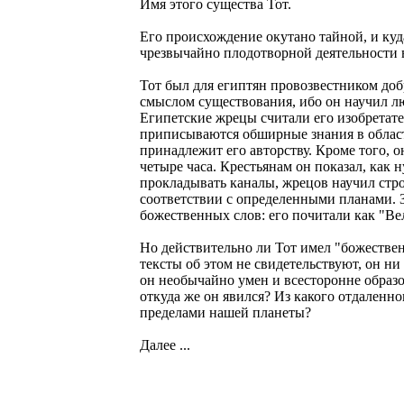
Имя этого существа Тот.
Его происхождение окутано тайной, и куд
чрезвычайно плодотворной деятельности в
Тот был для египтян провозвестником до
смыслом существования, ибо он научил люд
Египетские жрецы считали его изобретате
приписываются обширные знания в област
принадлежит его авторству. Кроме того, о
четыре часа. Крестьянам он показал, как 
прокладывать каналы, жрецов научил стр
соответствии с определенными планами. 
божественных слов: его почитали как "В
Но действительно ли Тот имел "божеств
тексты об этом не свидетельствуют, он ни 
он необычайно умен и всесторонне образо
откуда же он явился? Из какого отдаленно
пределами нашей планеты?
Далее ...