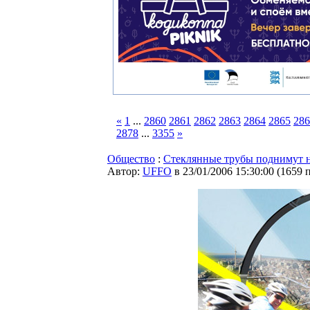
«
1
...
2860
2861
2862
2863
2864
2865
286
2878
...
3355
»
Общество
:
Стеклянные трубы поднимут н
Автор:
UFFO
в 23/01/2006 15:30:00
(
1659 