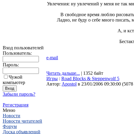
Увлечения: ну увлечений у меня не так мн
В свободное время люблю рисовать,
Ладно, не буду о себе много писать,
А, и кс
Бестак
Вход пользователей
Пользователь:
e-mail
Пароль:
Читать дальше...
| 1352 байт
Чужой
Игры
:
Road Blocks & Steppenwolf 5
компьютер
Автор:
Apostol
в 23/01/2006 09:30:00
(
5078
Забыли пароль?
Регистрация
Меню
Новости
Новости читателей
Форум
Доска объявлений