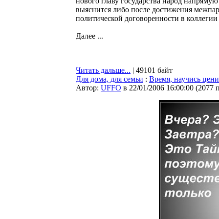
нового главу государства народ напрямую 
выяснится либо после достижения межпарт
политической договоренности в коллегии
Далее ...
Читать дальше...
| 49101 байт
Для дома, для семьи
:
Время, научись цени
Автор:
UFFO
в 22/01/2006 16:00:00
(
2077 