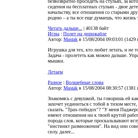
безвозвратно просидеть на стульях, за кот
сидения на бесплатных стульях - двое дет
начальству, все отношения со старыми др
родню – а ты все еще думаешь, что жизнь 
Читать дальше...
| 40138 байт
Игры
:
Полет на дирижабле
Автор:
Мastak
в 15/08/2004 09:03:01
(
1429
Игрушка для тех, кто любит летать, и не то
Задача - пролететь как можно дальше. У
мышки.
Летаем
Разное
:
Волшебные слова
Автор:
Мastak
в 15/08/2004 08:30:57
(
1381
Знакомясь c девушкой, ты говоришь ей как
захочет уединиться с тобой в тихом месте
сказать. "Трах-тибидох"? "У меня Паджеро
имеют отношения ни к твоей крутой работе
порода слов, которые проскальзывают вг
"инстинкт размножения". На вид они сов
силу. далее...