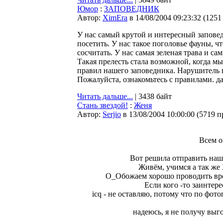
Юмор
:
ЗАПОВЕДНИК
Автор:
XimEra
в 14/08/2004 09:23:32
(
1251
У нас самый крутой и интересный заповедн
посетить. У нас такое поголовье фауны, чт
сосчитать. У нас самая зеленая трава и 
Такая прелесть стала возможной, когда м
правил нашего заповедника. Нарушитель 
Пожалуйста, ознакомьтесь с правилами. дал
Читать дальше...
| 3438 байт
Стань звездой!
:
Женя
Автор:
Serjio
в 13/08/2004 10:00:00
(
5719 п
Всем о
Вот решила отправить наши
Живём, учимся а так же
О_Обожаем хорошо проводить врем
Если кого -то заинтере
icq - не оставляю, потому что по фото
надеюсь, я не получу выгов