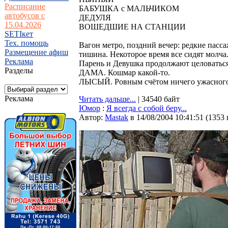
Расписание
БАБУШКА с МАЛЬЧИКОМ
автобусов с
ДЕДУЛЯ
15.04.2026
ВОШЕДШИЕ НА СТАНЦИИ
SETIкет
Тех. помощь
Вагон метро, поздний вечер: редкие пасса
Размещение афиш
тишина. Некоторое время все сидят молча
Реклама
Парень и Девушка продолжают целоваться
Разделы
ДАМА. Кошмар какой-то.
ЛЫСЫЙ. Ровным счётом ничего ужасного. 
Реклама
Читать дальше...
| 34540 байт
Юмор
:
Я всегда с собой беру...
Автор:
Мastak
в 14/08/2004 10:41:51
(
1353