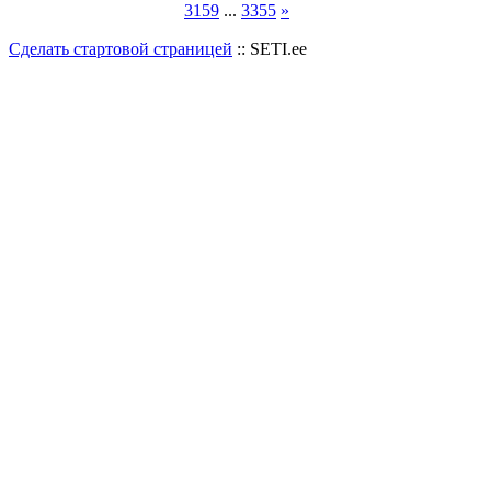
3159
...
3355
»
Сделать стартовой страницей
:: SETI.ee