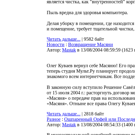
является чистка, как "внутренностей" кор
Пыль вредна для здоровья компьютера.
Делая уборку в помещении, где находится 
и помещение, требует тщательной чистки, 
Читать дальше...
| 9582 байт
Новости
:
Возвращение Масяни
Автор:
Мastak
в 13/08/2004 08:59:59
(
1623
Олег Куваев вернул себе Масяню! Его пра
теперь студия Мульт.Ру планирует продол
знакомого всем интернетчикам. Все подде
В законную силу вступило Решение Савё
от 15 июля 2004 г.: расторгнуть догово
«Масяня» о передаче прав на использова
«Масяня». Отныне все права Олегу Куваев
Читать дальше...
| 2818 байт
Разное
:
Ошпаренный Орфей или Последний
Автор:
Мastak
в 13/08/2004 08:54:33
(
1400
В многострадальной новейшей истории ро