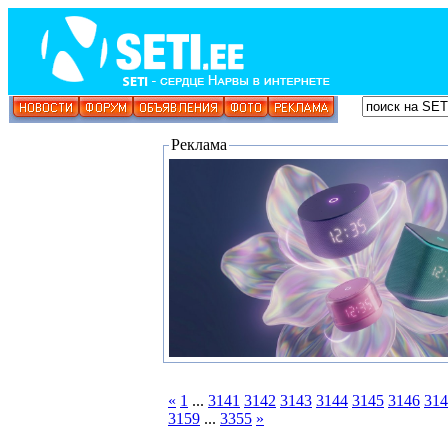
Реклама
«
1
...
3141
3142
3143
3144
3145
3146
314
3159
...
3355
»