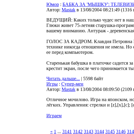
Юмор
:
БАБКА ЗА 'МЫШКУ': ТЕЛЕВ
Автор:
Мastak
в 13/08/2004 08:21:49
(
1316
ВЕДУЩИЙ: Каких только чудес нет в наше
Глюки живет 75-летняя старушка-програм
вашему вниманию. Антураж - деревенская 
ГОЛОС ЗА КАДРОМ. Клавдия Петровна Пл
технике никогда отношения не имела. Но 
ее перед компьютером.
Старенькая бабушка в платочке садится з
крестит экран, после чего принимается ты
Читать дальше...
| 5598 байт
Игры
:
Супер-мен
Автор:
Мastak
в 13/08/2004 08:09:50
(
2109
Отличное мочилово. Игра на японском, но
лёгких. Управления: стрелки и [z],[х],[с];
Играем
«
1
...
3141
3142
3143
3144
3145
3146
314