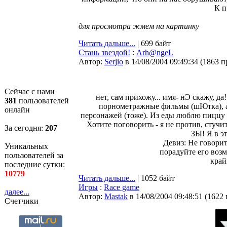
К п
для просмотра жмем на картинку
Читать дальше...
| 699 байт
Стань звездой!
:
Arh@ngeL
Автор:
Serjio
в 14/08/2004 09:49:34
(
1863 п
Сейчас с нами
нет, сам прихожу... имя- нЭ скажу, 
381
пользователей
порнометражные фильмы (шЮтка), а
онлайн
персонажей (тоже). Из еды люблю пиццу (Ко
Хотите поговорить - я не против, стучит
За сегодня:
207
ЗЫ! Я в э
Девиз: Не говорит
Уникальных
порадуйте его воз
пользователей за
край
последние сутки:
10779
Читать дальше...
| 1052 байт
Игры
:
Race game
далее...
Автор:
Мastak
в 14/08/2004 09:48:51
(
1622
Счетчики