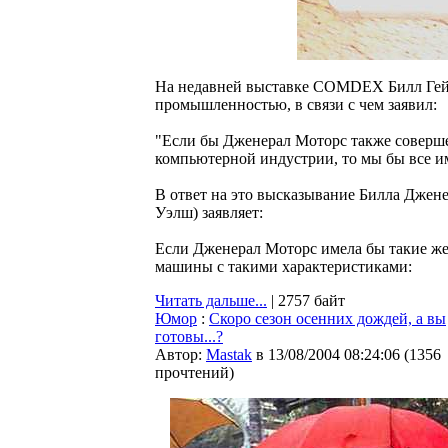
На недавней выставке COMDEX Билл Гей
промышленностью, в связи с чем заявил:
"Если бы Дженерал Моторс также соверше
компьютерной индустрии, то мы бы все им
В ответ на это высказывание Билла Джене
Уэлш) заявляет:
Если Дженерал Моторс имела бы такие же
машины с такими характеристиками:
Читать дальше...
| 2757 байт
Юмор
:
Скоро сезон осенних дождей, а вы
готовы...?
Автор:
Мastak
в 13/08/2004 08:24:06
(
1356
прочтений
)