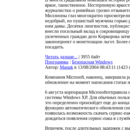
яркое, таинственное. Нестерпимую яркость
журналистки о римейках грозно отзывает
Миллионы глаз многократно просмотрели н
недобрый, но пушистый мужчина горько р
ним дамы. Десятки лингвистов, публицист
внесли посильный вклад в сокровищницу р
увлеченных граждан дело Киркорова затми
законопроект о монетизации льгот. Боле
посадить.
Читать дальше...
| 3955 байт
Программы
:
Безопасная Windows
Автор:
Мastak
в 13/08/2004 08:43:11
(
1423 
Компания Microsoft, наконец, завершила 
обновление на момент написания статьи 
6 августа корпорация Microsoftотправил
системы Windows XP. Для обычных пользо
это определенно произойдет еще до конца 
функцию автоматического обновления сист
появилась возможность скачать сервис-пак 
дождаться появления сервис-пака в служб
Впрочем, после длительных задержек с вы