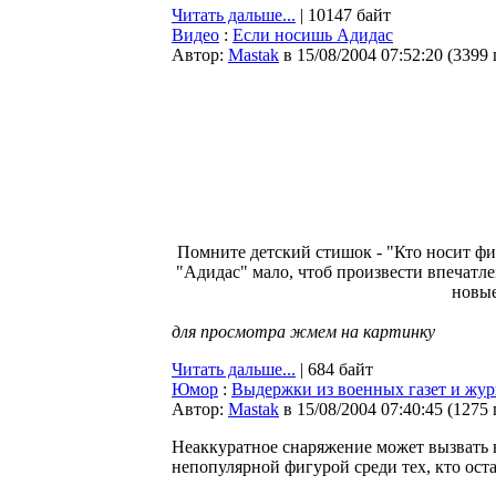
Читать дальше...
| 10147 байт
Видео
:
Если носишь Адидас
Автор:
Мastak
в 15/08/2004 07:52:20
(
3399
Помните детский стишок - "Кто носит фир
"Адидас" мало, чтоб произвести впечатле
новые
для просмотра жмем на картинку
Читать дальше...
| 684 байт
Юмор
:
Выдержки из военных газет и ж
Автор:
Мastak
в 15/08/2004 07:40:45
(
1275
Неаккуратное снаряжение может вызвать 
непопулярной фигурой среди тех, кто оста