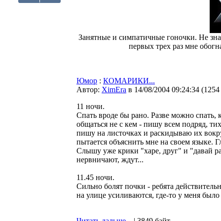
Занятные и симпатичные гоночки. Не знаю
первых трех раз мне обогна
Юмор
:
КОМАРИКИ...
Автор:
XimEra
в 14/08/2004 09:24:34
(
1254
11 ночи.
Спать вроде бы рано. Разве можно спать, к
общаться не с кем - пишу всем подряд, ти
пишу на листочках и раскидываю их вокру
пытается объяснить мне на своем языке. Г
Слышу уже крики "харе, друг" и "давай ра
нервничают, ждут...
11.45 ночи.
Сильно болят почки - ребята действительн
на улице усиливаются, где-то у меня было 
Читать дальше...
| 3849 байт