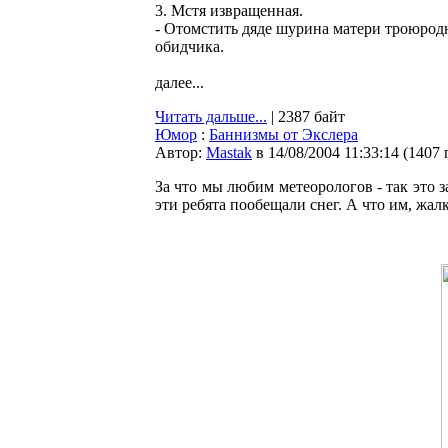
3. Мстя извpащенная.
- Отомстить дяде шуpина матеpи тpоюpод
обидчика.
далее...
Читать дальше...
| 2387 байт
Юмор
:
Баннизмы от Экслера
Автор:
Мastak
в 14/08/2004 11:33:14
(
1407 
За что мы любим метеорологов - так это 
эти ребята пообещали снег. А что им, жалк