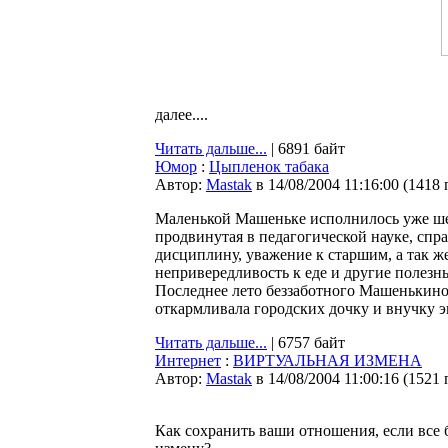
далее....
Читать дальше...
| 6891 байт
Юмор
:
Цыпленок табака
Автор:
Мastak
в 14/08/2004 11:16:00
(
1418 
Маленькой Машеньке исполнилось уже шест
продвинутая в педагогической науке, спра
дисциплину, уважение к старшим, а так 
непривередливость к еде и другие полезн
Последнее лето беззаботного Машенькиног
откармливала городских дочку и внучку э
Читать дальше...
| 6757 байт
Интернет
:
ВИРТУАЛЬНАЯ ИЗМЕНА
Автор:
Мastak
в 14/08/2004 11:00:16
(
1521 
Как сохранить ваши отношения, если все