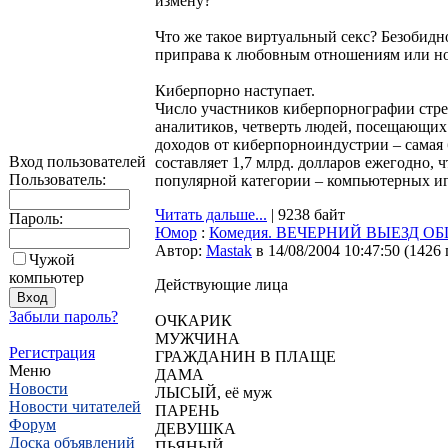
измену?
Что же такое виртуальный секс? Безобид
приправа к любовным отношениям или но
Киберпорно наступает.
Число участников киберпорнографии стре
аналитиков, четверть людей, посещающих 
доходов от киберпорноиндустрии – самая
Вход пользователей
составляет 1,7 млрд. долларов ежегодно, 
Пользователь:
популярной категории – компьютерных игр
Читать дальше...
| 9238 байт
Пароль:
Юмор
:
Комедия. ВЕЧЕРНИЙ ВЫЕЗД 
Автор:
Мastak
в 14/08/2004 10:47:50
(
1426
Чужой
компьютер
Действующие лица
Забыли пароль?
ОЧКАРИК
МУЖЧИНА
Регистрация
ГРАЖДАНИН В ПЛАЩЕ
Меню
ДАМА
Новости
ЛЫСЫЙ, её муж
Новости читателей
ПАРЕНЬ
Форум
ДЕВУШКА
Доска объявлений
ПЬЯНЫЙ