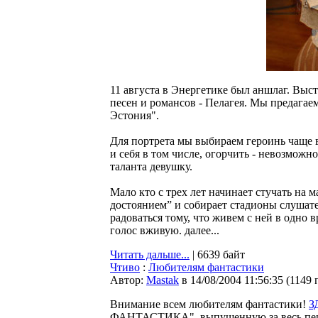
11 августа в Энергетике был аншлаг. Вы
песен и романсов - Пелагея. Мы предагае
Эстония".
Для портрета мы выбираем героинь чаще вс
и себя в том числе, огорчить - невозмож
таланта девушку.
Мало кто с трех лет начинает стучать на 
достоянием” и собирает стадионы слушате
радоваться тому, что живем с ней в одно
голос вживую. далее...
Читать дальше...
| 6639 байт
Чтиво
:
Любителям фантастики
Автор:
Мastak
в 14/08/2004 11:56:35
(
1149 
Внимание всем любителям фантастики!
З
ФАНТАСТИКА", выпущенную за весь пери