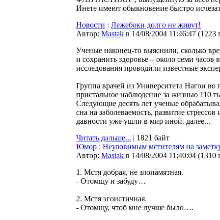
Инете имеют обыкновение быстро исчезат
Новости
:
Лежебоки долго не живут!
Автор:
Мastak
в 14/08/2004 11:46:47
(
1223 
Ученые наконец-то выяснили, сколько вр
и сохранить здоровье – около семи часов в
исследования проводили известные экспе
Группа врачей из Университета Нагои во г
пристальное наблюдение за жизнью 110 ты
Следующие десять лет ученые обрабатыва
сна на заболеваемость, развитие стрессов
давности уже ушли в мир иной. далее...
Читать дальше...
| 1821 байт
Юмор
:
Неуловимым мстителям на заметку
Автор:
Мastak
в 14/08/2004 11:40:04
(
1310 
1. Мстя добpая, не злопамятная.
- Отомщу и забуду…
2. Мстя эгоистичная.
- Отомщу, чтоб мне лучше было….