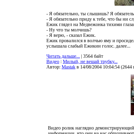
- Я обязательно, ты слышишь? Я обязател
- Я обязательно приду к тебе, что бы ни сл
Ежик глядел на Медвежонка тихими глаза
- Ну что ты молчишь?
- Я верю, - сказал Ежик.
Ежик провалился в волчью яму и просидел
услышала слабый Ежикин голос. далее...
Читать дальше...
| 3564 байт
Видео
:
Милый, не вешай трубку...
Автор:
Мastak
в 14/08/2004 10:04:54
(
2644
Видео ролик наглядно демонстрирующий 
информации, что они на нас обрушивают, 