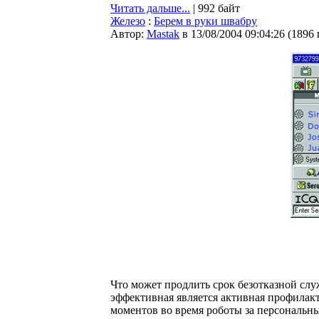
Читать дальше...
| 992 байт
Железо
:
Берем в руки швабру
Автор:
Мastak
в 13/08/2004 09:04:26
(
1896
Что может продлить срок безотказной сл
эффективная является активная профилак
моментов во время роботы за персональ