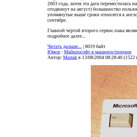
2003 года, затем эта дата переместилась н
отодвинут на август) большинство польз
упомянутые выше сроки относятся к англо
сентябре.
Главной чертой второго сервис-пака явля
подробнее далее...
Читать дальше...
| 8019 байт
Юмор
:
Майкрософт в машиностроении
Автор:
Мastak
в 13/08/2004 08:28:40
(
1522