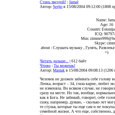
Стань звездой!
:
Jamal
Автор:
Serjio
в 15/08/2004 09:12:00
(
1808 п
Name: Jam
Age: 16
Countri: Estonij
ICQ: 90797
Msn: zimmer999@ho
Skype: cimm
about : Слушать музыку , Гулять, Развлек
=)
Читать дальше...
| 612 байт
Чтиво
:
Ты можешь!
Автор:
Мastak
в 15/08/2004 09:08:13
(
1206
Человек не должен забивать себе голову в
Ленка, возраст – 34, глаза карие, любит 
не изменяла. Во всяком случае, не говорил
сразу на месте. Но так, вообще, нормальн
как в Бога. Не забивай, говорит, себе гол
сижу, например, думаю, – сколько лет мог
те стулья, которые ты еще сам и не покупа
семейной жизни. А что еще, собственно, д