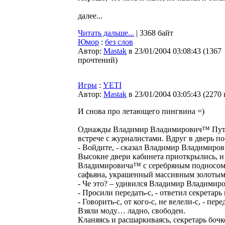
далее...
Читать дальше...
| 3368 байт
Юмор
:
без слов
Автор:
Мastak
в 23/01/2004 03:08:43
(
1367
прочтений
)
Игры
:
YETI
Автор:
Мastak
в 23/01/2004 03:05:43
(
2270
И снова про летающего пингвина =)
Однажды Владимир Владимирович™ Путин 
встрече с журналистами. Вдруг в дверь по
- Войдите, - сказал Владимир Владимиро
Высокие двери кабинета приоткрылись, и
Владимировича™ с серебряным подносом в
сафьяна, украшенный массивным золотым
- Че это? – удивился Владимир Владимир
- Просили передать-с, - ответил секретарь
- Говорить-с, от кого-с, не велели-с, - п
Взяли моду… ладно, свободен.
Кланяясь и расшаркиваясь, секретарь бочк