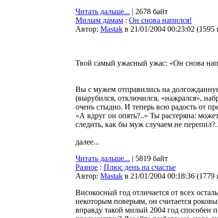
Читать дальше...
| 2678 байт
Милым дамам
:
Он снова напился!
Автор:
Мastak
в 21/01/2004 00:23:02
(
1595
Твой самый ужасный ужас: «Он снова нап
Вы с мужем отправились на долгожданную
(вырубился, отключился, «нажрался», набра
очень стыдно. И теперь всю радость от п
«А вдруг он опять?..» Ты растеряна: может
следить, как бы муж случаем не перепил?.
далее...
Читать дальше...
| 5819 байт
Разное
:
Плюс день на счастье
Автор:
Мastak
в 21/01/2004 00:18:36
(
1779
Високосный год отличается от всех осталь
некоторым поверьям, он считается роковы
вправду такой милый 2004 год способен пр