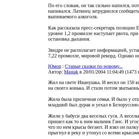
По его словам, он так сильно напился, по
напивался. Латвиец затруднился сообщить
выпиваемого алкоголя.
Как рассказала пресс-секретарь полиции Е
уровне 1,2 промилле наступает рвота, при
остановка дыхания.
Звидре не располагает информацией, уста
7,22 промилле, мировой рекорд. Однако о
Юмор
:
Старые сказки по новому...
Автор:
Мastak
в 20/01/2004 11:04:49
(
1473 
Жил на свете Иванушка. И весил он 150 к
на своего конька. И стали потом зватькон
Жила была приличная семья. И было у отц
младший был дурак и уехал в Белоруссию
Жили у бабуси два веселых гуся. А веселы
пришел как то к ним мальчик Ганс. И уго
что по нем крысы бегают. И взял он палку
прыгнул в реку и утонул со всеми крысами.