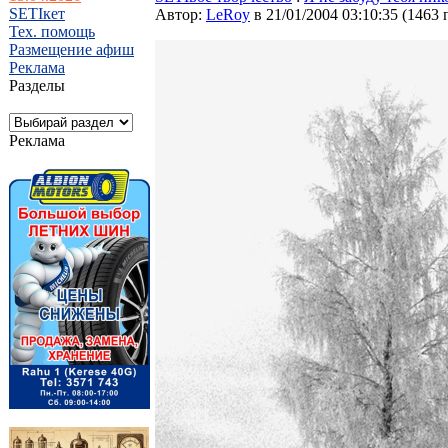
SETIкет
Автор:
LeRoy
в 21/01/2004 03:10:35
(
1463 
Тех. помощь
Размещение афиш
Реклама
Разделы
Реклама