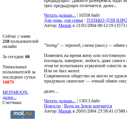
предыдущих? Давайте разберемся, надо ли
трех предыдущих отличается. далее...
Читать дальше...
| 10358 байт
Для дома, для семьи
:
ТОЛЬКО ДЛЯ ВЗРО
Автор:
Мastak
в 21/01/2004 00:12:19
(
3573
Сейчас с нами
218
пользователей
"Swing" — переход, смена (англ.) — обмен
онлайн
Поменять на время жену или постоянную 
За сегодня:
66
посещала, наверное, любого, даже самого
этом не испытывать угрызений совести за
Уникальных
Или не был женат.
пользователей за
Современное общество не могло не удовл
последние сутки:
придумало свингинг — очный обмен секс
10879
далее...
MONMOON
,
далее...
Читать дальше...
| 13013 байт
Счетчики
Новости
:
Вода на Земле кончается
Автор:
Мastak
в 20/01/2004 23:58:41
(
1588