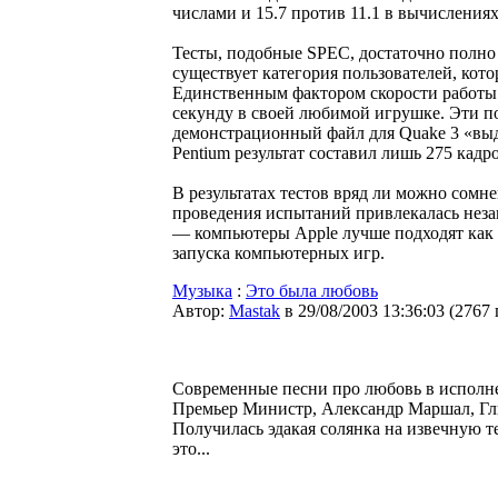
числами и 15.7 против 11.1 в вычисления
Тесты, подобные SPEC, достаточно полно
существует категория пользователей, кот
Единственным фактором скорости работы 
секунду в своей любимой игрушке. Эти по
демонстрационный файл для Quake 3 «выда
Pentium результат составил лишь 275 кадро
В результатах тестов вряд ли можно сом
проведения испытаний привлекалась незав
— компьютеры Apple лучше подходят как д
запуска компьютерных игр.
Музыка
:
Это была любовь
Автор:
Мastak
в 29/08/2003 13:36:03
(
2767
Современные песни про любовь в исполне
Премьер Министр, Александр Маршал, Глю
Получилась эдакая солянка на извечную т
это...