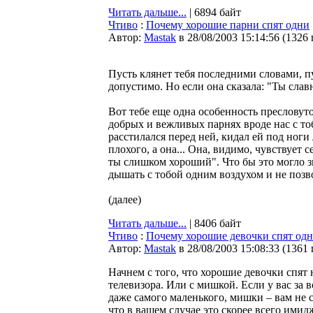
Читать дальше...
| 6894 байт
Чтиво
:
Почему хорошие парни спят одни
Автор:
Мastak
в 28/08/2003 15:14:56
(
1326
Пусть клянет тебя последними словами, пу
допустимо. Но если она сказала: "Ты сла
Вот тебе еще одна особенность пресловут
добрых и вежливых парнях вроде нас с то
расстилался перед ней, кидал ей под ноги 
плохого, а она... Она, видимо, чувствует 
ты слишком хороший". Что бы это могло з
дышать с тобой одним воздухом и не позв
(далее)
Читать дальше...
| 8406 байт
Чтиво
:
Почему хорошие девочки спят од
Автор:
Мastak
в 28/08/2003 15:08:33
(
1361
Начнем с того, что хорошие девочки спят 
телевизора. Или с мишкой. Если у вас за в
даже самого маленького, мишки – вам не 
что в вашем случае это скорее всего имидж