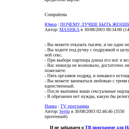
Compulenta
Юмор
:
ПОЧЕМУ ЛУЧШЕ БЫТЬ ЖЕНЩ
Автор:
MASHKA
в 30/08/2003 08:34:00
(
1
- Вы можете отказать тысяче, и ни один н
- Вы ходите под ручку с подружкой и целуе
ней секс.
- При выборе партнера длина его ног и ве
- Вас никогда не волновало, достаточно ли
пожелаете.
- Пять оргазмов подряд, и никакого истощ
- Вы можете заниматься любовью с тремя п
единственный.
- После выпивки ваши сексуальные ощущ
- В обрезании нет нужды, какую бы рели
Нарва
:
TV программа
Автор:
Serjio
в 30/08/2003 02:46:46
(
3550
прочтений
)
И не забываем о
ТВ программе для Н