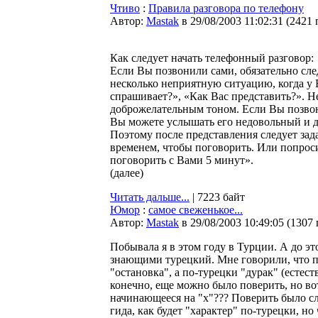
Чтиво
:
Правила разговора по телефону
Автор:
Мastak
в 29/08/2003 11:02:31
(
2421 
Как следует начать телефонный разговор:
Если Вы позвонили сами, обязательно сле
несколько неприятную ситуацию, когда у В
спрашивает?», «Как Вас представить?». Н
доброжелательным тоном. Если Вы позвони
Вы можете услышать его недовольный и д
Поэтому после представления следует зад
временем, чтобы поговорить. Или попрос
поговорить с Вами 5 минут».
(далее)
Читать дальше...
| 7223 байт
Юмор
:
самое свеженькое...
Автор:
Мastak
в 29/08/2003 10:49:05
(
1307
Побывала я в этом году в Турции. А до э
знающими турецкий. Мне говорили, что по
"остановка", а по-турецки "дурак" (естест
конечно, еще можно было поверить, но вот
начинающееся на "х"??? Поверить было сл
гида, как будет "характер" по-турецки, но