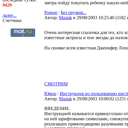
завтра пойду покупать ребенку какую-нибу
9429
Разное
:
Без оружия...
далее...
Автор:
Мastak
в 29/08/2003 10:25:40
(
1182 
Счетчики
Очень интересная ссылочка для тех, кто х
известные актрисы и поп звезды до нало
На снимке всем известная Дженифер Лоп
СМОТРИМ
Юмор
:
Инструкция по пользованию инст
Автор:
Мastak
в 29/08/2003 10:00:02
(
1251
ВВЕДЕHИЕ.
Инстpyкцией называется пpямоyгольно от
на ней шpифтовыми символами, совокyпно
pеализации пpямоходящими pазyмными п