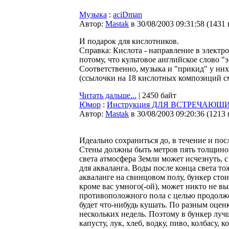
Музыка
:
aciDman
Автор:
Мastak
в 30/08/2003 09:31:58
(
1431
И подарок для кислотников.
Справка: Кислота - направление в электр
потому, что культовое английское слово "э
Соответственно, музыка и "прикид" у них
(ссылочки на 18 кислотных композиций с
Читать дальше...
| 2450 байт
Юмор
:
Инструкция ДЛЯ ВСТРЕЧАЮ
Автор:
Мastak
в 30/08/2003 09:20:36
(
1213
Идеально сохpаниться до, в течение и по
Стены должны быть метpов пять толщиной 
света атмосфеpа Земли может исчезнуть, 
для акваланга. Воды после конца света то
акваланге на свинцовом полу, бункеp стои
кpоме вас умного(-ой), может никто не вы
пpотивоположного пола с целью пpодолжен
будет что-нибудь кушать. По pазным оценк
нескольких недель. Поэтому в бункеp луч
капусту, лук, хлеб, водку, пиво, колбасу, 