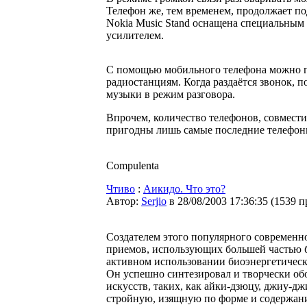
Телефон же, тем временем, продолжает по
Nokia Music Stand оснащена специальным
усилителем.
С помощью мобильного телефона можно по
радиостанциям. Когда раздаётся звонок, 
музыки в режим разговора.
Впрочем, количество телефонов, совместим
пригодны лишь самые последние телефоны
Compulenta
Чтиво
:
Аикидо. Что это?
Автор:
Serjio
в 28/08/2003 17:36:35
(
1539 п
Создателем этого популярного современн
приемов, использующих большей частью б
активном использовании биоэнергетическ
Он успешно синтезировал и творчески о
искусств, таких, как айки-дзюцу, джиу-дж
стройную, изящную по форме и содержани