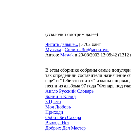
(ссылочки смотрим далее)
Читать дальше...
| 3762 байт
Музыка
:
Сплин - Зн@менатель
Автор:
Мastak
в 29/08/2003 13:05:42
(
1312
В этом сборнике собраны самые популярн
так определили составители назначение с
еще" и "Тебе это снится" изданы впервые
песни из альбома 97 года "Фонарь под гл
Англо Русский Словарь
Бонни и Клайд
3 Цвета
Моя Любовь
Приходи
Орбит Без Сахара
Выхода Нет
Добрых Дел Мастер