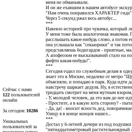
меня не обманывали.
И он же ехавшим в нашем автобусе экскурс
"Нам очень понравился ХАРАКТЕР гида"
Через 5 секунд ржал весь автобус...
***
Навеяло историей про чувачка, который л
У меня тоже была аналогичная знакомая. 
расслышать какое-нибудь слово, а потом 
она услышала как "секьюрики" и так пото
представляешь бодигардов - приятные, ма
А апофеозом ее высказываний стало на по
фифти какая-нибудь!".
***
Сегодня ездил по служебным делам в одну
знает это в Москве, недалеко от метро "
объясняли, и попадаю в парк. Куда идти да
навстречу шаркает дедуля. Ну, я естествен
Сейчас с нами
тридцать смотрит на меня мутным взором
122
пользователей
- У, молодой человек, да это вам до нее ид
онлайн
- Простите, а в какую хоть сторону? - пыт
- Да, да! - вносит ясность дед, поворачивае
За сегодня:
10286
Улицу я в конце концов нашел...
***
Уникальных
Достал у 6-летней дочери из под подушки 
пользователей за
"пятнадцатиметровый растительноядный ла
последние сутки: