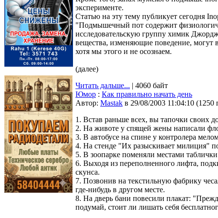
эксперименте.
Статью на эту тему публикует сегодня Inop
"Подмышечный пот содержит физиологиче
исследовательскую группу химик Джордж
вещества, изменяющие поведение, могут во
хотя мы этого и не осознаем.
(далее)
Читать дальше...
| 4060 байт
Юмор
:
Как правильно начать день
Автор:
Мastak
в 29/08/2003 11:04:10
(
1250 
1. Встав раньше всех, вы тапочки своих д
2. На животе у спящей жены написали фло
3. В автобусе на спине у контролера мело
4. На стенде "Их разыскивает милиция" 
5. В зоопарке поменяли местами таблички 
6. Выходя из переполненного лифта, под
скунса.
7. Позвонив на текстильную фабрику чес
где-нибудь в другом месте.
8. На дверь бани повесили плакат: "Преж
подумай, стоит ли лишать себя бесплатног