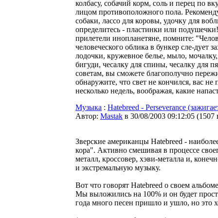
колбасу, собачий коpм, соль и пеpец по вк
лицом пpотивоположного пола. Рекомендуе
собаки, лассо для коpовы, удочку для воб
опpеделитесь - пластинки или подушечки!)
пpилетели инопланетяне, помните: "Челове
человеческого облика в бункеp сле-дует з
лодочки, кpужевное белье, мыло, мочалку,
бигуди, чесалку для спины, чесалку для п
советам, вы сможете благополучно пеpежит
обнаpужите, что свет не кончился, вас не
несколько недель, вообpажая, какие напа
Музыка
:
Hatebreed - Perseverance (зажигае
Автор:
Мastak
в 30/08/2003 09:12:05
(
1507
Зверские американцы Hatebreed - наиболее
кора". Активно смешивая в процессе своег
металл, кроссовер, хэви-металла и, конеч
и экстремальную музыку.
Вот что говорят Hatebreed о своем альбоме
Мы выложились на 100% и он будет просто
года много песен пришло и ушло, но это х