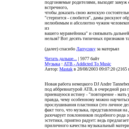
подгоняемые родителями, выходят замуж е
встречного,
чтобы доказать свою женскую состоятель
"стерпится - слюбится", дамы рискуют обр
нелюбимым и абсолютно чужим человеком.
из
вашего муравейника" и связывать дальней
нельзя? Вот десять типичных признаков та
(далее) спасибо
Лапусику
за матерьял
Читать дальше...
| 5977 байт
Музыка
:
ATB - Addicted To Music
Автор:
Мastak
в 28/08/2003 09:07:20
(
2165
Новая работа немецкого DJ Andre Tanneb
под аббревиатурой ATB, в очередной раз 
приевшуюся истину - "повторение - мать 
правда, чему особенному можно научиться
прослушивания пластинки (это личное дел
факт того, что музыка, представленная на 
разочарует поклонников подобного рода 
эстетики, приятно радует: ведь предлагае
приличного качества музыкальный матери