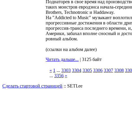
Поднаторев в свое время над производств
таких монстров евродэнса начала-середины
Brothers, Technotronic и Haddaway.
На "Addicted to Music" музыкант воплотил
прогрессивные достижения в области дри
прогрессив-транса последнего времени, и
Америки, забахал вполне сносный и дост
ровный альбом.
(ссылки на альбом далее)
Читать дальше...
| 3125 байт
«
1
...
3303
3304
3305
3306
3307
3308
330
...
3356
»
Сделать стартовой страницей
:: SETI.ee