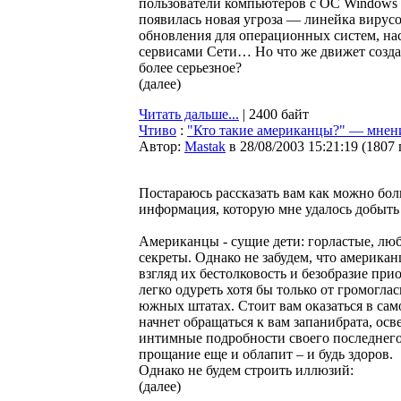
пользователи компьютеров с OC Windows 
появилась новая угроза — линейка вирус
обновления для операционных систем, на
сервисами Сети… Но что же движет созда
более серьезное?
(далее)
Читать дальше...
| 2400 байт
Чтиво
:
"Кто такие американцы?" — мнени
Автор:
Мastak
в 28/08/2003 15:21:19
(
1807
Постараюсь рассказать вам как можно бол
информация, которую мне удалось добыть в
Американцы - сущие дети: горластые, лю
секреты. Однако не забудем, что америка
взгляд их бестолковость и безобразие пр
легко одуреть хотя бы только от громогл
южных штатах. Стоит вам оказаться в са
начнет обращаться к вам запанибрата, осв
интимные подробности своего последнего р
прощание еще и облапит – и будь здоров.
Однако не будем строить иллюзий:
(далее)