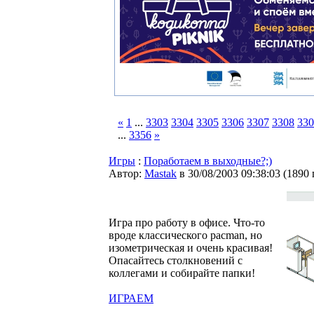
«
1
...
3303
3304
3305
3306
3307
3308
330
...
3356
»
Игры
:
Поработаем в выходные?;)
Автор:
Мastak
в 30/08/2003 09:38:03
(
1890
Игра про работу в офисе. Что-то
вроде классического pacman, но
изометрическая и очень красивая!
Опасайтесь столкновений с
коллегами и собирайте папки!
ИГРАЕМ