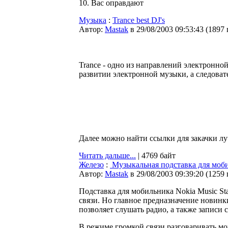
10. Вас опpавдают
Музыка
:
Trance best DJ's
Автор:
Мastak
в 29/08/2003 09:53:43
(
1897
Trance - одно из направлений электронно
развитии электронной музыки, а следоват
Далее можно найти ссылки для закачки л
Читать дальше...
| 4769 байт
Железо
:
Музыкальная подставка для моб
Автор:
Мastak
в 29/08/2003 09:39:20
(
1259
Подставка для мобильника Nokia Music St
связи. Но главное предназначение новинки,
позволяет слушать радио, а также записи 
В режиме громкой связи разговаривать мо