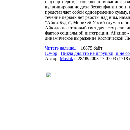
над партнером, а совершенствование физ
культивирование духа бесконфликтности
представляет собой одновременно сумму,
течение первых лет работы над ним, наз
"Айки-Будо", Морихей Уэсиба думал о но
Айкидо несет новый свет для всех религий
фактор социальной интеграции, Айкидо - 
динамическое выражение Космической Л
Читать дальше...
| 16875 байт
Юмор
:
Пикча дня:это не игрушки, и не со
Автор:
Мastak
в 28/08/2003 17:07:03
(
1718