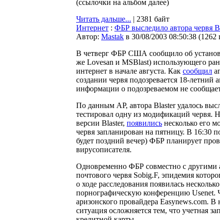
(ссылочки на альбом далее)
Читать дальше...
| 2381 байт
Интернет
:
ФБР выследило автора червя Bl
Автор:
Мastak
в 30/08/2003 08:50:38
(
1262
В четверг ФБР США сообщило об установ
же Lovesan и MSBlast) использующего ра
интернет в начале августа. Как
сообщил
аг
создании червя подозревается 18-летний 
информации о подозреваемом не сообщаетс
По данным AP, автора Blaster удалось вы
тестировал одну из модификаций червя. 
версии Blaster,
появились
несколько его м
червя запланирован на пятницу. В 16:30 
будет поздний вечер) ФБР планирует про
вирусописателя.
Одновременно ФБР совместно с другими
почтового червя Sobig.F, эпидемия кото
о ходе расследования появилась несколько
порнографическую конференцию Usenet. Ч
аризонского провайдера Easynews.com. В 
ситуация осложняется тем, что учетная з
кредитной карты.