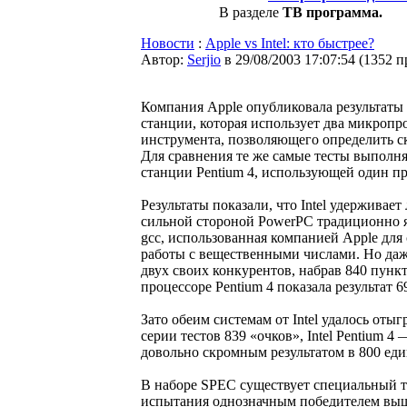
В разделе
ТВ программа.
Новости
:
Apple vs Intel: кто быстрее?
Автор:
Serjio
в 29/08/2003 17:07:54
(
1352 п
Компания Apple опубликовала результаты
станции, которая использует два микропро
инструмента, позволяющего определить с
Для сравнения те же самые тесты выполня
станции Pentium 4, использующей один пр
Результаты показали, что Intel удерживае
сильной стороной PowerPC традиционно 
gcc, использованная компанией Apple для 
работы с вещественными числами. Но даж
двух своих конкурентов, набрав 840 пункт
процессоре Pentium 4 показала результат 
Зато обеим системам от Intel удалось оты
серии тестов 839 «очков», Intel Pentium 
довольно скромным результатом в 800 еди
В наборе SPEC существует специальный т
испытания однозначным победителем выше