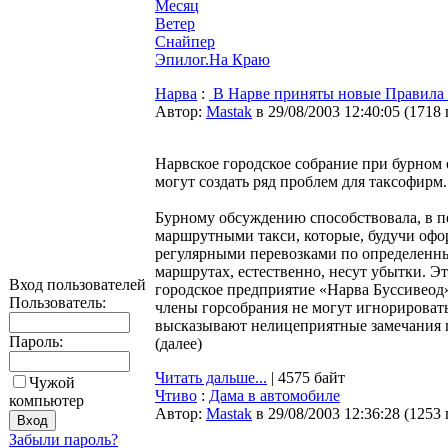
Месяц
Ветер
Снайпер
Эпилог.На Краю
Нарва
:
В Нарве приняты новые Правила 
Автор:
Мastak
в 29/08/2003 12:40:05
(
1718
Нарвское городское собрание при бурном
могут создать ряд проблем для таксофирм.
Бурному обсуждению способствовала, в п
маршрутными такси, которые, будучи офо
регулярными перевозками по определенн
маршрутах, естественно, несут убытки. Эт
Вход пользователей
городское предприятие «Нарва Буссивеод» 
Пользователь:
члены горсобрания не могут игнорироват
высказывают нелицеприятные замечания 
Пароль:
(далее)
Читать дальше...
| 4575 байт
Чужой
Чтиво
:
Дама в автомобиле
компьютер
Автор:
Мastak
в 29/08/2003 12:36:28
(
1253
Забыли пароль?