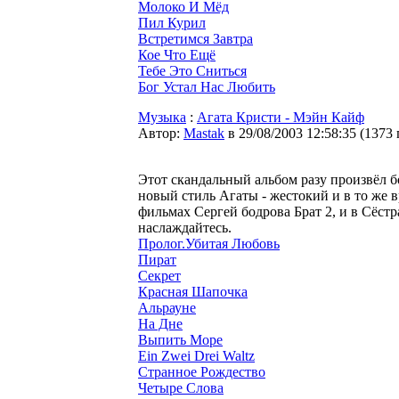
Молоко И Мёд
Пил Курил
Встретимся Завтра
Кое Что Ещё
Тебе Это Сниться
Бог Устал Нас Любить
Музыка
:
Агата Кристи - Мэйн Кайф
Автор:
Мastak
в 29/08/2003 12:58:35
(
1373
Этот скандальный альбом разу произвёл б
новый стиль Агаты - жестокий и в то же 
фильмах Сергей бодрова Брат 2, и в Сёстр
наслаждайтесь.
Пролог.Убитая Любовь
Пират
Секрет
Красная Шапочка
Альрауне
На Дне
Выпить Море
Ein Zwei Drei Waltz
Странное Рождество
Четыре Слова