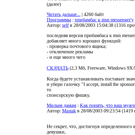
(далее)
Читать дальше...
| 4260 байт
Программы
:
прибамбас к msn messenger'у
Автор:
self
в 28/08/2003 15:04:38
(
1316 про
последняя версия прибамбаса к msn messen
добавляет много хороших функций:
- проверка почтового ящика;
- отключение рекламы
- и еще много чего
СКАЧАТЬ
(2,3 Мб, Freeware, Windows 9X
Когда будете устанавливать поставьте значе
и убери галочку "I accept, install the spons
то
спонсорскую фишку.
Милым дамам
:
Kак понять, что ваш мужчи
Автор:
Мastak
в 28/08/2003 09:23:54
(
1419
Не секрет, что, достигнув определенного 
девушки,