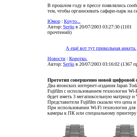
В прошлом году в прессе появлялись соо
тем, чтобы организовать сафари-парк на с
Юмор
:
Круто...
Автор:
Serjio
в 20/07/2003 03:27:30
(
1101
прочтений
)
А ещё вот тут прикольная анкета.
Новости
:
Коротко.
Автор:
Serjio
в 20/07/2003 03:16:02
(
1367 п
Прототип совершенно новой цифровой ф
Два японских интернет-издания Japan To
Fujifilm с использованием технологии Wi-
будет иметь 3 мегапиксельную матрицу и 
Представители Fujifilm сказали что цена 
При использовании Wi-Fi технологии для 
камеры к ПК или специальному принтеру