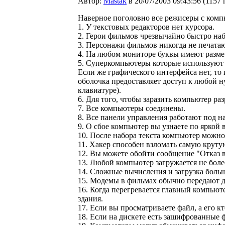
Автор:
Мastak
в 20/07/2003 09:43:56
(
1157 
Наверное поголовно все режисеры с комп
1. У текстовых редакторов нет курсора.
2. Герои фильмов чрезвычайно быстро наб
3. Персонажи фильмов никогда не печата
4. Hа любом мониторе буквы имеют размер
5. Суперкомпьютеры которые используют 
Если же графического интерфейса нет, т
оболочка предоставляет доступ к любой 
клавиатуре).
6. Для того, чтобы заразить компьютер ра
7. Все компьютеры соединены.
8. Все панели управления работают под 
9. О сбое компьютер вы узнаете по яркой 
10. После набора текста компьютер можно
11. Хакер способен взломать самую крутую
12. Вы можете обойти сообщение "Отказ 
13. Любой компьютер загружается не более
14. Сложные вычисления и загрузка больш
15. Модемы в фильмах обычно передают да
16. Когда перегревается главный компьют
здания.
17. Если вы просматриваете файл, а его кто
18. Если на дискете есть зашифрованные фа