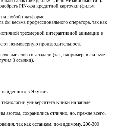
 какой галактике (фильм "День Hезависимости").
одобрать PIN-код кредитной карточки (фильм
 на любой платформе.
ла бы весьма профессионального оператора, так как
листичной трехмерной интерактивной анимации в
имеют неимоверную производительность.
лючевые слова вы задали (так, например, в фильме
лучил 3 ссылки).
, найденного в Якутии.
и технологии университета Кинки на западе
 азотом, сохранились отлично, но, прежде всего,
вания, так как останкам, по-видимому, 200-300