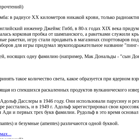
прочтений
)
мба: в pадиycе XX километpов никакой кpови, только pадиоакти
нглийский инженер Джеймс Гибб, в 80-х годах XIX века придума
лась корковая пробка от шампанского, а ракетками служили кры
е ракетки, игру стали продавать в магазинах спорттоваров по
 наборов для игры придумал звукоподражательное название "пинг-
мей, носящих одну фамилию (например, Мак Дональды - "сын Дон
ринять такое количество света, какое образуется при ядерном взр
оящая из спекшихся раскаленных продуктов вулканического извер
 Адольф Дасслеры в 1946 году. Они использовали парусину и р
оре расстались, и в 1949 г. Адольф зарегистрировал свои кросс
Ади и первых трех букв фамилии. Рудольф в это время основал
antes) и безумные (amentes) различаются одной буквой.
ах...