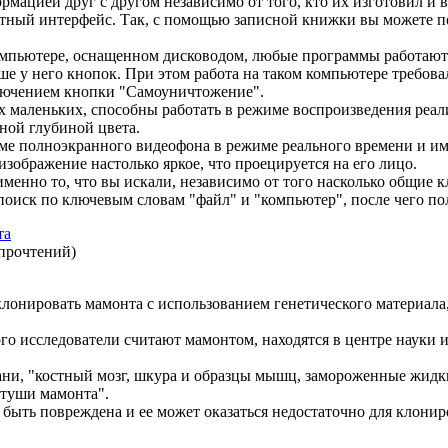
мацией друг с другом независимо от того, кто их изготовил и в
ртный интерфейс. Так, с помощью записной книжки вы можете п
омпьютере, оснащенном дисководом, любые программы работают
ше у него кнопок. При этом работа на таком компьютере требова
ключением кнопки "Самоуничтожение".
х маленьких, способны работать в режиме воспроизведения реа
ной глубиной цвета.
жиме полноэкранного видеофона в режиме реального времени и 
изображение настолько яркое, что проецируется на его лицо.
менно то, что вы искали, независимо от того насколько общие к
оиск по ключевым словам "файл" и "компьютер", после чего по
та
 прочтений
)
лонировать мамонта с использованием генетического материала
го исследователи считают мамонтом, находятся в центре науки 
ни, "костный мозг, шкура и образцы мышц, замороженные жидким
 туши мамонта".
ыть повреждена и ее может оказаться недостаточно для клониро