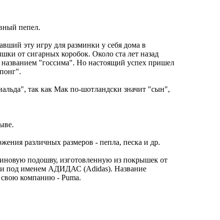
вный пепел.
вший эту игру для разминки у себя дома в
шки от сигарных коробок. Около ста лет назад
д названием "госсима". Но настоящий успех пришел
понг".
альда", так как Мак по-шотландски значит "сын",
ыве.
жения различных размеров - пепла, песка и др.
езиновую подошву, изготовленную из покрышек от
овки под именем АДИДАС (Adidas). Название
 свою компанию - Puma.