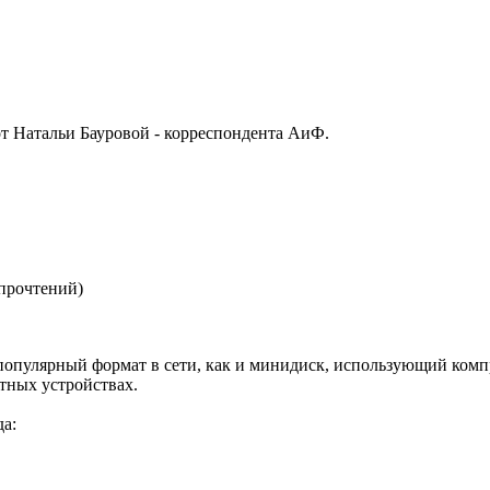
от Натальи Бауровой - корреспондента АиФ.
 прочтений
)
популярный формат в сети, как и минидиск, использующий компр
тных устройствах.
а: