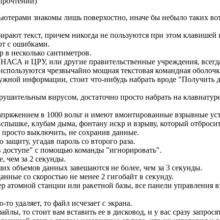
прочтений
)
ьютерами знакомы лишь поверхостно, иначе бы небыло таких вот
ирают текст, причем никогда не пользуются при этом клавишей 
ют с ошибками.
 в несколько сантиметров.
HАСА и ЦРУ, или другие правительственные учреждения, всегд
о используются чрезвычайно мощная текстовая командная оболоч
нужной информации, стоит что-нибудь набрать вроде "Получить 
зрушительным вирусом, достаточно просто набрать на клавиатуре
напряжением в 1000 вольт и имеют вмонтированные взрывные уст
вспышке, клубам дыма, фонтану искр и взрыву, который отбросит
 просто выключить, не сохранив данные.
 защиту, угадав пароль со второго раза.
в доступе" с помощью команды "игнорировать".
, чем за 2 секунды.
их объемов данных завешаются не более, чем за 3 секунды.
нные со скоростью не менее 2 гигобайт в секунду.
ер атомной станции или ракетной базы, все панели управления 
-то удаляет, то файл исчезает с экрана.
йлы, то стоит вам вставить ее в дисковод, и у вас сразу запрося