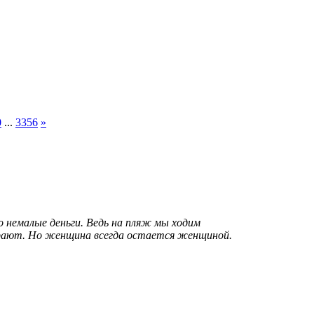
0
...
3356
»
о немалые деньги. Ведь на пляж мы ходим
орают. Но женщина всегда остается женщиной.