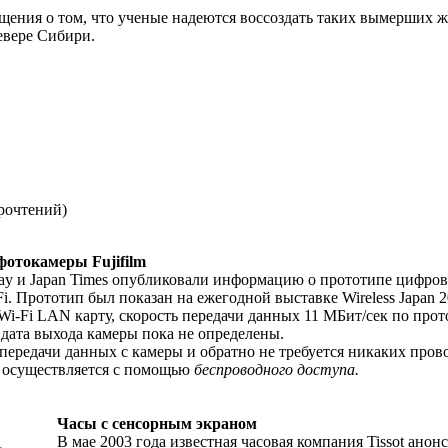
бщения о том, что ученые надеются воссоздать таких вымерших 
евере Сибири.
рочтений
)
отокамеры Fujifilm
day и Japan Times опубликовали информацию о прототипе цифро
Fi. Прототип был показан на ежегодной выставке Wireless Japan 
Wi-Fi LAN карту, скорость передачи данных 11 МБит/сек по прото
и дата выхода камеры пока не определены.
передачи данных с камеры и обратно не требуется никаких пров
 осуществляется с помощью
беспроводного доступа.
Часы с сенсорным экраном
В мае 2003 года известная часовая компания Tissot анон