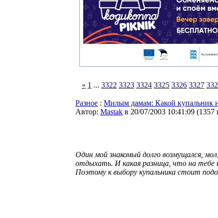
«
1
...
3322
3323
3324
3325
3326
3327
332
Разное
:
Милым дамам: Какой купальник н
Автор:
Мastak
в 20/07/2003 10:41:09
(
1357
Один мой знакомый долго возмущался, мол
отдыхать. И какая разница, что на теб
Поэтому к выбору купальника стоит под