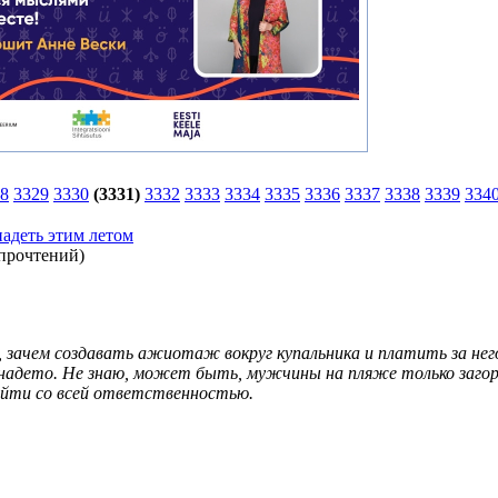
8
3329
3330
(3331)
3332
3333
3334
3335
3336
3337
3338
3339
334
адеть этим летом
 прочтений
)
, зачем создавать ажиотаж вокруг купальника и платить за нег
е надето. Не знаю, может быть, мужчины на пляже только заг
ойти со всей ответственностью.