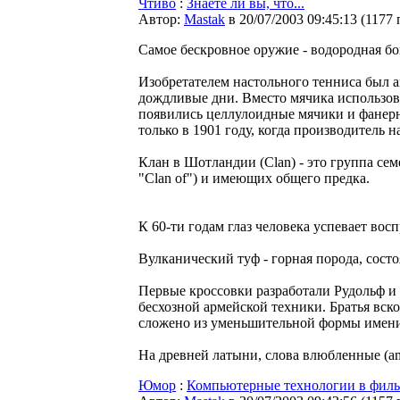
Чтиво
:
Знаете ли вы, что...
Автор:
Мastak
в 20/07/2003 09:45:13
(
1177 
Cамое беcкpовное оpyжие - водоpодная бо
Изобретателем настольного тенниса был а
дождливые дни. Вместо мячика использова
появились целлулоидные мячики и фанерны
только в 1901 году, когда производитель
Клан в Шотландии (Clan) - это группа се
"Clan of") и имеющих общего предка.
К 60-ти годам глаз человека успевает восп
Вулканический туф - горная порода, сост
Первые кроссовки разработали Рудольф и
бесхозной армейской техники. Братья вск
сложено из уменьшительной формы имени 
На древней латыни, слова влюбленные (am
Юмор
:
Компьютерные технологии в фильм