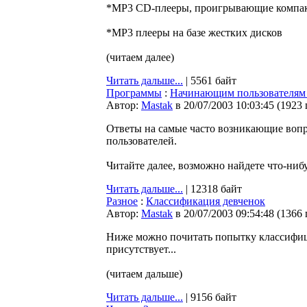
*MP3 CD-плееры, проигрывающие компак
*MP3 плееры на базе жестких дисков
(читаем далее)
Читать дальше...
| 5561 байт
Программы
:
Начинающим пользователям
Автор:
Мastak
в 20/07/2003 10:03:45
(
1923
Ответы на самые часто возникающие воп
пользователей.
Читайте далее, возможно найдете что-нибу
Читать дальше...
| 12318 байт
Разное
:
Классификация девченок
Автор:
Мastak
в 20/07/2003 09:54:48
(
1366
Ниже можно почитать попытку классифици
присутствует...
(читаем дальше)
Читать дальше...
| 9156 байт