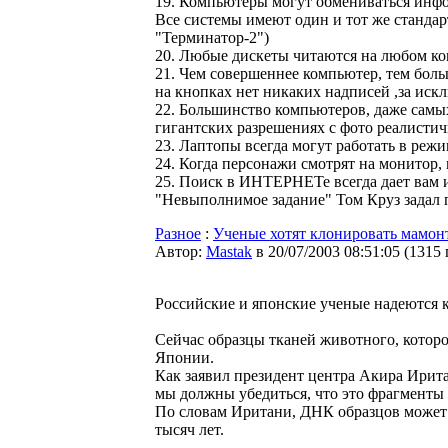
19. Компьютеры могут обмениваться инфор
Все системы имеют один и тот же станда
"Терминатор-2")
20. Любые дискеты читаются на любом к
21. Чем совершеннее компьютер, тем боль
на кнопках нет никаких надписей ,за ис
22. Большинство компьютеров, даже самы
гигантских разрешениях с фото реалистич
23. Лаптопы всегда могут работать в ре
24. Когда персонажи смотрят на монитор, 
25. Поиск в ИHТЕРHЕТе всегда дает вам и
"Hевыполнимое задание" Том Круз задал п
Разное
:
Ученые хотят клонировать мамон
Автор:
Мastak
в 20/07/2003 08:51:05
(
1315
Российские и японские ученые надеются к
Сейчас образцы тканей животного, которо
Японии.
Как заявил президент центра Акира Ирита
мы должны убедиться, что это фрагменты
По словам Иритани, ДНК образцов может б
тысяч лет.