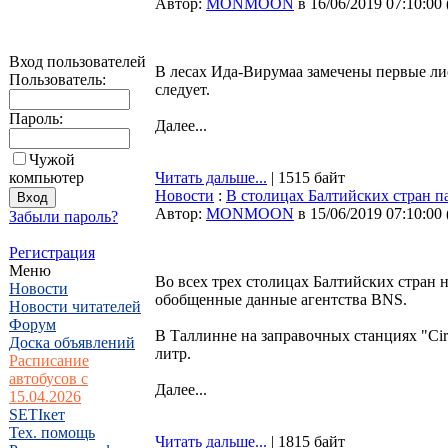
Автор:
MONMOON
в 16/06/2019 07:10:00
Вход пользователей
В лесах Ида-Вирумаа замечены первые лис
Пользователь:
следует.
Пароль:
Далее...
Чужой
компьютер
Читать дальше...
| 1515 байт
Новости
:
В столицах Балтийских стран п
Автор:
MONMOON
в 15/06/2019 07:10:00
Забыли пароль?
Регистрация
Меню
Во всех трех столицах Балтийских стран 
Новости
обобщенные данные агентства BNS.
Новости читателей
Форум
В Таллинне на заправочных станциях "Circ
Доска объявлений
литр.
Расписание
автобусов с
Далее...
15.04.2026
SETIкет
Тех. помощь
Читать дальше...
| 1815 байт