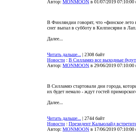
Автор:
MONMOON
в 01/07/2019 07:10:00
В Финляндии говорят, что «финское лето к
снег выпал в субботу в Килписярви в Лап
Далее...
Читать дальше...
| 2308 байт
Новости
:
В Силламяэ все выходные будут
Автор:
MONMOON
в 29/06/2019 07:10:00
В Силламяэ стартовали дни города, котор
их будет немало - ждут гостей приморско
Далее...
Читать дальше...
| 2744 байт
Новости
:
Президент Кальюлайд встретитс
Автор:
MONMOON
в 17/06/2019 07:10:00