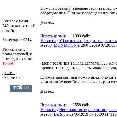
Помочь древней твердыне засиять предло
оборудования. Они же пообещали привлечь
Сейчас с нами
Далее...
249
пользователей
онлайн
Читать дальше...
| 1303 байт
За сегодня:
9814
Новости
:
У Горхолла проходит подготовк
Автор:
MONMOON
в 29/05/2019 07:20:00
Уникальных
пользователей за
последние сутки:
Член правления Tallinna Linnahalli AS Ка
10829
проводится подготовка к съемкам фильма, 
далее...
Сложив дважды два можно предположить,
Счетчики
компании Warner Brothers, режиссером ко
Далее...
Читать дальше...
| 3558 байт
Новости
:
Неистовое возмущение водител
Автор:
LeRoy
в 29/05/2019 07:10:00
(
14190