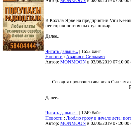
Автор:
MONMOON
в 08/06/2019 07:30:00
В Кохтла-Ярве на предприятии Viru Keemi
неисправности вспыхнул пожар.
Далее...
Читать дальше...
| 1652 байт
Новости
:
Авария в Силламяэ
Автор:
MONMOON
в 03/06/2019 07:10:00
Сегодня произошла авария в Силламяэ
P
Далее...
Читать дальше...
| 1249 байт
Новости
:
Люблю грозу в начале лета: пог
Автор:
MONMOON
в 02/06/2019 07:20:00