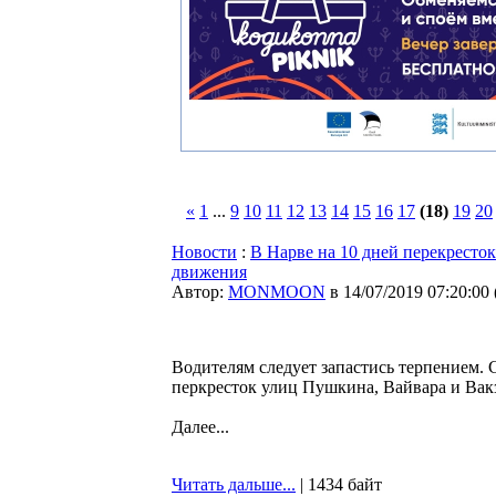
«
1
...
9
10
11
12
13
14
15
16
17
(18)
19
20
Новости
:
В Нарве на 10 дней перекресто
движения
Автор:
MONMOON
в 14/07/2019 07:20:00
Водителям следует запастись терпением. 
перкресток улиц Пушкина, Вайвара и Вак
Далее...
Читать дальше...
| 1434 байт