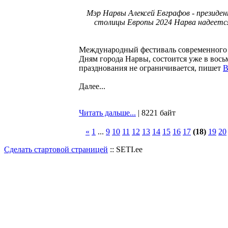
Мэр Нарвы Алексей Евграфов - президе
столицы Европы 2024 Нарва надеетс
Международный фестиваль современного 
Дням города Нарвы, состоится уже в восьм
празднования не ограничивается, пишет
В
Далее...
Читать дальше...
| 8221 байт
«
1
...
9
10
11
12
13
14
15
16
17
(18)
19
20
Сделать стартовой страницей
:: SETI.ee