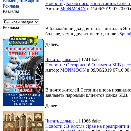
Размещение афиш
Новости
:
Какая погода в Эстонии: самый
Реклама
Автор:
MONMOON
в 11/06/2019 07:20:00
Разделы
Реклама
В ближайшие два дня теплая погода в Эс
больше, чем в других местах, пишет
Sputn
Далее...
Читать дальше...
| 1741 байт
Новости
:
Осторожно! От имени SEB рас
Автор:
MONMOON
в 09/06/2019 07:10:00
В почте жителей Эстонии вновь появили
завладеть паролями клиентов банка SEB.
Далее...
Читать дальше...
| 1966 байт
Новости
:
В Кохтла-Ярве на предприяти