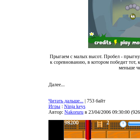
Прыгаем с малых высот. Пробел - прыгну
к соревнованию, в котором победит тот, 
меньше че
Далее...
Читать дальше...
| 753 байт
Игры
:
Ninja keys
Автор:
Nakoruru
в 23/04/2006 09:30:00
(
926