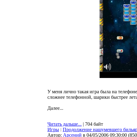
У меня лично такая игра была на телефон
сложнее телефонной, шарики быстрее лета
Далее...
Читать дальше...
| 704 байт
Игры
:
Продолжение нашумевшего билья
Автор:
Арсений
в 04/05/2006 09:30:00
(
850