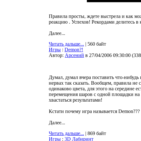
Правила просты, ждете выстрела и как м
реакцию . Успехов! Рекордами делитесь в
Далее...
Читать дальше...
| 560 байт
Игры
:
Demon?!
Автор:
Арсений
в 27/04/2006 09:30:00
(
338
Думал, думал вчера поставить что-нибудь 
нервах так сказать. Вообщем, правила не
одинаково цвета, для этого на середине ес
перемещения шаров с одной площадки на д
хвастаться результатами!
Кстати почему игра называется Demon???
Далее...
Читать дальше...
| 869 байт
Игры
:
3D Лабиринт