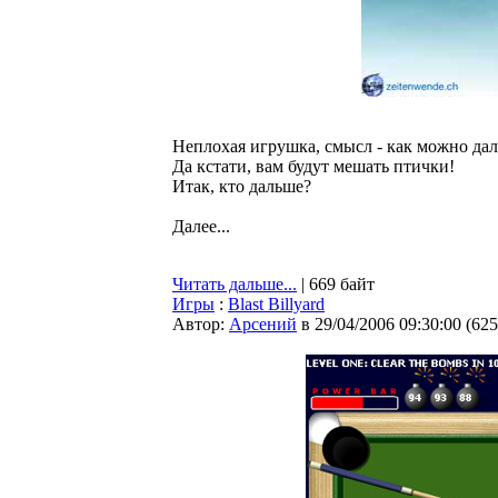
Неплохая игрушка, смысл - как можно дал
Да кстати, вам будут мешать птички!
Итак, кто дальше?
Далее...
Читать дальше...
| 669 байт
Игры
:
Blast Billyard
Автор:
Арсений
в 29/04/2006 09:30:00
(
625