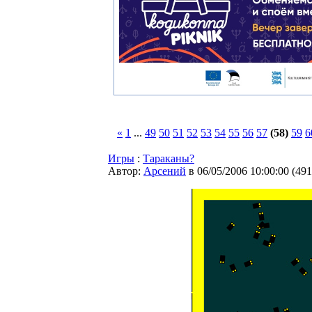
«
1
...
49
50
51
52
53
54
55
56
57
(58)
59
6
Игры
:
Тараканы?
Автор:
Арсений
в 06/05/2006 10:00:00
(
491