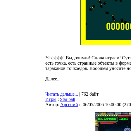
Уффффф! Выдохнули! Снова играем! Суть 
есть точка, есть странные объекты в фор
тараканов-точкоедов. Вообщем уносите но
Далее...
Читать дальше...
| 762 байт
Игры
:
Star ball
Автор:
Арсений
в 06/05/2006 10:00:00
(
270