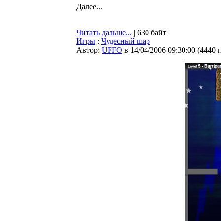
Далее...
Читать дальше...
| 630 байт
Игры
:
Чудесный шар
Автор:
UFFO
в 14/04/2006 09:30:00
(
4440 