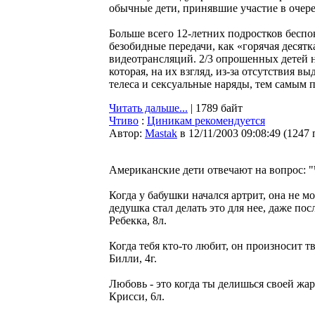
обычные дети, принявшие участие в очер
Больше всего 12-летних подростков беспо
безобидные передачи, как «горячая десят
видеотрансляций. 2/3 опрошенных детей 
которая, на их взгляд, из-за отсутствия
телеса и сексуальные наряды, тем самым 
Читать дальше...
| 1789 байт
Чтиво
:
Циникам рекомендуется
Автор:
Мastak
в 12/11/2003 09:08:49
(
1247 
Американские дети отвечают на вопрос: "
Когда у бабушки начался артрит, она не мо
дедушка стал делать это для нее, даже пос
Ребекка, 8л.
Когда тебя кто-то любит, он произносит т
Билли, 4г.
Любовь - это когда ты делишься своей жа
Крисси, 6л.