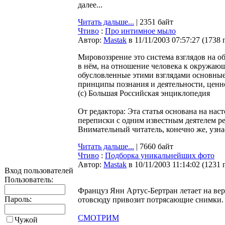
далее...
Читать дальше...
| 2351 байт
Чтиво
:
Про интимное мыло
Автор:
Мastak
в 11/11/2003 07:57:27
(
1738 
Мировоззрение это система взглядов на о
в нём, на отношение человека к окружающ
обусловленные этими взглядами основные
принципы познания и деятельности, ценн
(c) Большая Российская энциклопедия
От редактора: Эта статья основана на нас
переписки с одним известным деятелем ре
Внимательный читатель, конечно же, узнае
Читать дальше...
| 7660 байт
Чтиво
:
Подборка уникальнейших фото
Автор:
Мastak
в 10/11/2003 11:14:02
(
1231 
Вход пользователей
Пользователь:
Француз Янн Артус-Бертран летает на ве
Пароль:
отовсюду привозит потрясающие снимки.
СМОТРИМ
Чужой