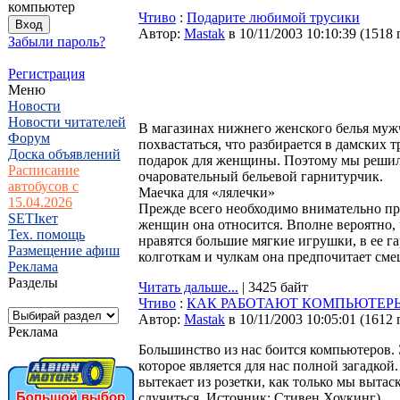
компьютер
Чтиво
:
Подарите любимой трусики
Автор:
Мastak
в 10/11/2003 10:10:39
(
1518 
Забыли пароль?
Регистрация
Меню
Новости
Новости читателей
В магазинах нижнего женского белья муж
Форум
похвастаться, что разбирается в дамских
Доска объявлений
подарок для женщины. Поэтому мы решили
Расписание
очаровательный бельевой гарнитурчик.
автобусов с
Маечка для «лялечки»
15.04.2026
Прежде всего необходимо внимательно при
SETIкет
женщин она относится. Вполне вероятно,
Тех. помощь
нравятся большие мягкие игрушки, в ее г
Размещение афиш
колготкам и чулкам она предпочитает см
Реклама
Разделы
Читать дальше...
| 3425 байт
Чтиво
:
КАК РАБОТАЮТ КОМПЬЮТЕР
Автор:
Мastak
в 10/11/2003 10:05:01
(
1612 
Реклама
Большинство из нас боится компьютеров. 
которое является для нас полной загадкой
вытекает из розетки, как только мы вытас
случиться. Источник: Стивен Хоукинг).