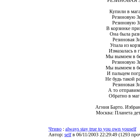
РЕЗИНОВАЯ 
Купили в маг
Резиновую З
Резиновую З
В корзинке при
Она была раз
Резиновая З
Упала из кор
Измазалась в г
Мы вымоем в б
Резиновую З
Мы вымоем в б
И пальцем пог
Не будь такой р
Резиновая З
А то отправим
Обратно в маг
Агния Барто. Избра
Москва: Планета дет
Чтиво
:
always stay true to you own youself
Автор:
self
в 06/11/2003 22:29:49
(
1293 про