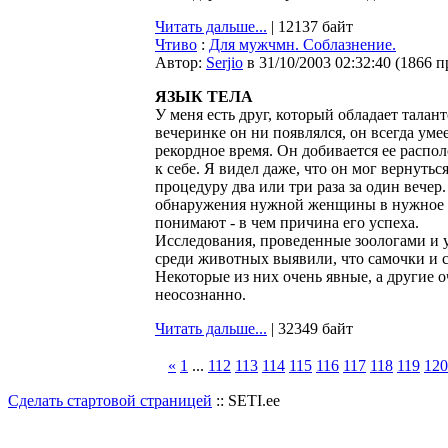
Читать дальше...
| 12137 байт
Чтиво
:
Для мужчмн. Соблазнение.
Автор:
Serjio
в 31/10/2003 02:32:40
(
1866 п
ЯЗЫК ТЕЛА
У меня есть друг, который обладает тала
вечеринке он ни появлялся, он всегда ум
рекордное время. Он добивается ее распол
к себе. Я видел даже, что он мог вернуть
процедуру два или три раза за один вечер
обнаружения нужной женщины в нужное вр
понимают - в чем причина его успеха.
Исследования, проведенные зоологами и
среди животных выявили, что самочки и 
Некоторые из них очень явные, а другие 
неосознанно.
Читать дальше...
| 32349 байт
«
1
...
112
113
114
115
116
117
118
119
120
Сделать стартовой страницей
:: SETI.ee