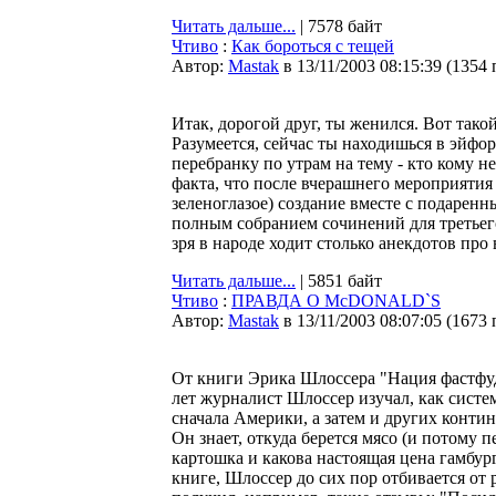
Читать дальше...
| 7578 байт
Чтиво
:
Как бороться с тещей
Автор:
Мastak
в 13/11/2003 08:15:39
(
1354 
Итак, дорогой друг, ты женился. Вот тако
Разумеется, сейчас ты находишься в эйфо
перебранку по утрам на тему - кто кому н
факта, что после вчерашнего мероприятия т
зеленоглазое) создание вместе с подарен
полным собранием сочинений для третьего к
зря в народе ходит столько анекдотов про
Читать дальше...
| 5851 байт
Чтиво
:
ПРАВДА О McDONALD`S
Автор:
Мastak
в 13/11/2003 08:07:05
(
1673 
От книги Эрика Шлоссера "Нация фастфуд
лет журналист Шлоссер изучал, как систем
сначала Америки, а затем и других контин
Он знает, откуда берется мясо (и потому 
картошка и какова настоящая цена гамбур
книге, Шлоссер до сих пор отбивается от