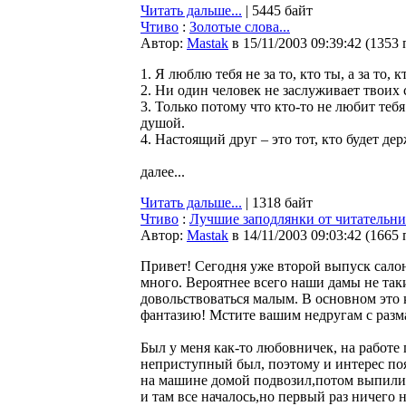
Читать дальше...
| 5445 байт
Чтиво
:
Золотые слова...
Автор:
Мastak
в 15/11/2003 09:39:42
(
1353 
1. Я люблю тебя не за то, кто ты, а за то, кт
2. Ни один человек не заслуживает твоих сл
3. Только потому что кто-то не любит тебя 
душой.
4. Настоящий друг – это тот, кто будет дер
далее...
Читать дальше...
| 1318 байт
Чтиво
:
Лучшие заподлянки от читательн
Автор:
Мastak
в 14/11/2003 09:03:42
(
1665 
Привет! Сегодня уже второй выпуск сало
много. Вероятнее всего наши дамы не таки
довольствоваться малым. В основном это 
фантазию! Мстите вашим недругам с разм
Был у меня как-то любовничек, на работе 
неприступный был, поэтому и интерес по
на машине домой подвозил,потом выпили,
и там все началось,но первый раз ничего 