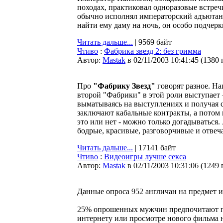
походах, практиковал одноразовые встре
обычно исполнял императорский адъютант
найти ему даму на ночь, он особо подчер
Читать дальше...
| 9569 байт
Чтиво
:
Фабрика звезд 2: без гримма
Автор:
Мastak
в 02/11/2003 10:41:45
(
1380 
Про
"Фабрику Звезд"
говорят разное. На
второй "Фабрики" в этой роли выступает
выматываясь на выступлениях и получая 
заключают кабальные контракты, а потом
это или нет - можно только догадываться.
бодрые, красивые, разговорчивые и отвеч
Читать дальше...
| 17141 байт
Чтиво
:
Видеоигры лучше секса
Автор:
Мastak
в 02/11/2003 10:31:06
(
1249 
Данные опроса 952 англичан на предмет 
25% опрошенных мужчин предпочитают пр
интернету или просмотре нового фильма