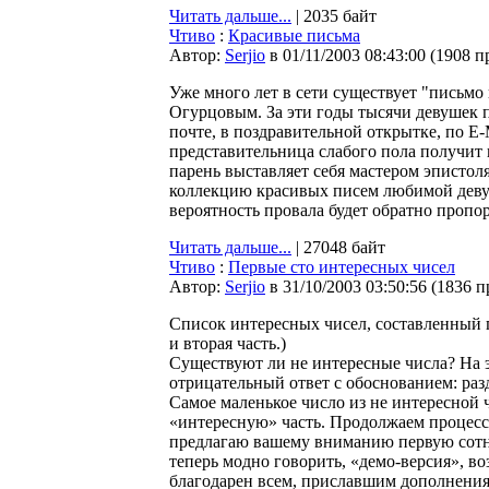
Читать дальше...
| 2035 байт
Чтиво
:
Красивые письма
Автор:
Serjio
в 01/11/2003 08:43:00
(
1908 п
Уже много лет в сети существует "письмо
Огурцовым. За эти годы тысячи девушек 
почте, в поздравительной открытке, по E-M
представительница слабого пола получит 
парень выставляет себя мастером эпистоля
коллекцию красивых писем любимой девушк
вероятность провала будет обратно пропо
Читать дальше...
| 27048 байт
Чтиво
:
Первые сто интересных чисел
Автор:
Serjio
в 31/10/2003 03:50:56
(
1836 п
Список интересных чисел, составленный 
и вторая часть.)
Существуют ли не интересные числа? На 
отрицательный ответ с обоснованием: разд
Самое маленькое число из не интересной 
«интересную» часть. Продолжаем процесс 
предлагаю вашему вниманию первую сотню
теперь модно говорить, «демо-версия», в
благодарен всем, приславшим дополнения.