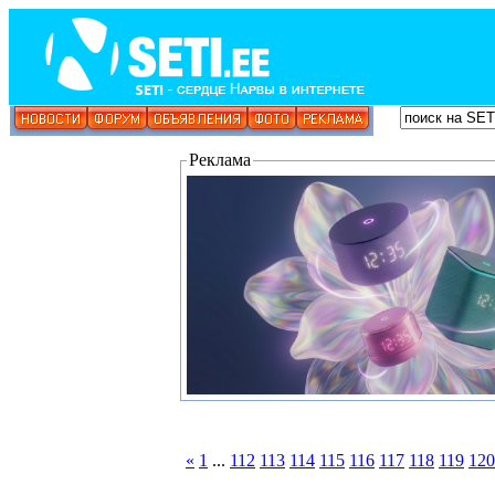
Реклама
«
1
...
112
113
114
115
116
117
118
119
120