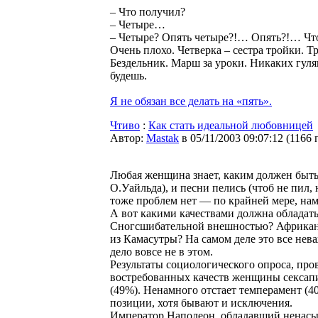
– Что получил?
– Четыре…
– Четыре? Опять четыре?!… Опять?!… Что
Очень плохо. Четверка – сестра тройки. Т
Бездельник. Марш за уроки. Никаких гуля
будешь.
Я не обязан все делать на «пять».
Чтиво
:
Как стать идеальной любовницей
Автор:
Мastak
в 05/11/2003 09:07:12
(
1166 
Любая женщина знает, каким должен быть 
О.Уайльда), и песни пелись (чтоб не пил,
тоже проблем нет — по крайней мере, нам
А вот какими качествами должна обладат
Сногсшибательной внешностью? Африкан
из Камасутры? На самом деле это все нева
дело вовсе не в этом.
Результаты социологического опроса, пр
востребованных качеств женщины сексап
(49%). Ненамного отстает темперамент (40
позиции, хотя бывают и исключения.
Император Наполеон, обладавший ненасыт