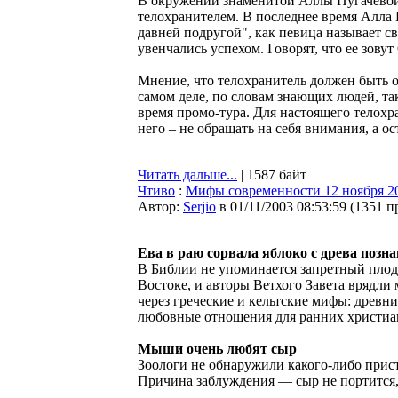
В окружении знаменитой Аллы Пугачевой 
телохранителем. В последнее время Алла 
давней подругой", как певица называет с
увенчались успехом. Говорят, что ее зову
Мнение, что телохранитель должен быть 
самом деле, по словам знающих людей, та
время промо-тура. Для настоящего телохр
него – не обращать на себя внимания, а ос
Читать дальше...
| 1587 байт
Чтиво
:
Мифы современности 12 ноября 20
Автор:
Serjio
в 01/11/2003 08:53:59
(
1351 п
Ева в раю сорвала яблоко с древа позна
В Библии не упоминается запретный плод
Востоке, и авторы Ветхого Завета врядли 
через греческие и кельтские мифы: древн
любовные отношения для ранних христиа
Мыши очень любят сыр
Зоологи не обнаружили какого-либо прис
Причина заблуждения — сыр не портится, 