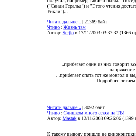
получил, например, такие отзывы: "Поси
("Санди Геральд") и "Этого чтения доста
Уикли")...
Читать дальше...
| 21369 байт
Чтиво
:
Жизнь там
Автор:
Serjio
в 13/11/2003 03:37:32
(
1366 п
...прибегает один из них говорит в
напряжение.
...прибегает опять тот же монгол и вы
Подробнее читаем д
Читать дальше...
| 3092 байт
Чтиво
:
Слишком много секса на ТВ!
Автор:
Мastak
в 12/11/2003 09:26:06
(
1399 
К такому выводу пришли не кинокритики 