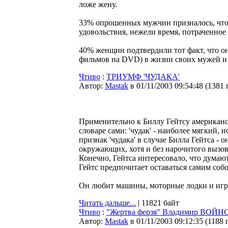
ложе жену.
33% опрошенных мужчин призналось, что 
удовольствия, нежели время, потраченно
40% женщин подтвердили тот факт, что он
фильмов на DVD) в жизни своих мужей и
Чтиво
:
ТРИУМФ 'ЧУДАКА'
Автор:
Мastak
в 01/11/2003 09:54:48
(
1381 
Применительно к Биллу Гейтсу американск
словаре сами: 'чудак' - наиболее мягкий,
признак 'чудака' в случае Билла Гейтса - 
окружающих, хотя и без нарочитого вызов
Конечно, Гейтса интересовало, что думают
Гейтс предпочитает оставаться самим собо
Он любит машины, моторные лодки и игру
Читать дальше...
| 11821 байт
Чтиво
:
"Жертва ферзя" Владимир ВОЙ
Автор:
Мastak
в 01/11/2003 09:12:35
(
1188 