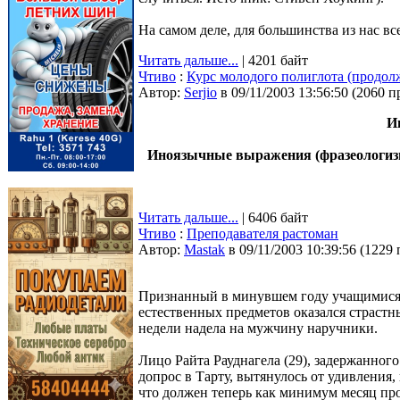
На самом деле, для большинства из нас вс
Читать дальше...
| 4201 байт
Чтиво
:
Курс молодого полиглота (продол
Автор:
Serjio
в 09/11/2003 13:56:50
(
2060 п
И
Иноязычные выражения (фразеологизм
Читать дальше...
| 6406 байт
Чтиво
:
Преподавателя растоман
Автор:
Мastak
в 09/11/2003 10:39:56
(
1229 
Признанный в минувшем году учащимися 
естественных предметов оказался страстн
недели надела на мужчину наручники.
Лицо Райта Рауднагела (29), задержанного
допрос в Тарту, вытянулось от удивления,
что должен теперь как минимум месяц про