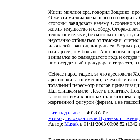
Жизнь миллионера, говорил Зощенко, прохо
О жизни миллиардера нечего и говорить. 
стороны, завидовать нечему. Особенно в 
жизнь, имущество и свободу. Огораживать
телохранителями, без которых шагу ступи
неустанно отбиваться от таможни, счетно
искателей грантов, попрошаек, бедных ро
олигархей, тем больше. А к прочим непри
занимался до семнадцатого года и откуда 
чистосердечный прокурора интересует, а н
Сейчас народ гадает, за что арестовали Х
арестовали за то именно, в чем обвиняют
тотальный пересмотр итогов приватизации,
Дал слишком мало. Лезет в политику. По
за оборотнями в погонах стал козырем в 
жертвенной фигурой (ферзем, а не пешкой)
Читать дальше...
| 4018 байт
Чтиво
:
Телохранитель Пугачевой – женщ
Автор:
Мastak
в 01/11/2003 09:08:52
(
1342 