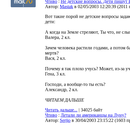
Чтиво
:
Не детские вопросы. Дети пишут 
Автор:
Мastak
в 02/05/2003 12:20:39
(
2011 
Вот такие порой не детские вопросы зад
дети:
А когда на Земле стреляют, Ты что, не с
Валера, 2 кл.
Зачем человека растили годами, а потом ба
мертв?
Вася, 2 кл.
Почему я так плохо учусь? Может, из-за у
Гена, 3 кл.
Господи, а вообще-то ты есть?
Александр, 2 кл.
ЧИТАЕМ ДАЛЬШЕ
Читать дальше...
| 34025 байт
Чтиво
:
Летали ли американцы на Луну?
Автор:
Serjio
в 30/04/2003 23:15:22
(
1603 п