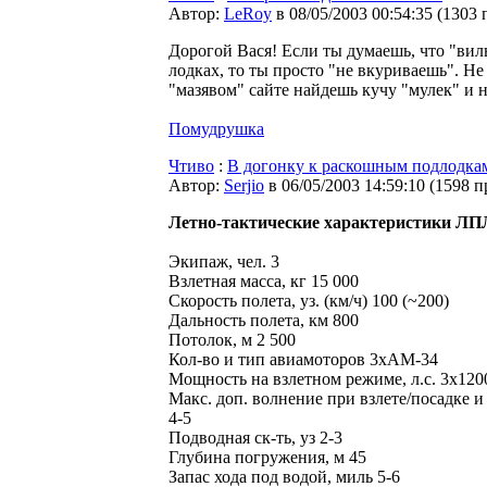
Автор:
LeRoy
в 08/05/2003 00:54:35
(
1303 
Дорогой Вася! Если ты думаешь, что "вилы" 
лодках, то ты просто "не вкуриваешь". Не
"мазявом" сайте найдешь кучу "мулек" и 
Помудрушка
Чтиво
:
В догонку к раскошным подлодка
Автор:
Serjio
в 06/05/2003 14:59:10
(
1598 п
Летно-тактические характеристики ЛП
Экипаж, чел. 3
Взлетная масса, кг 15 000
Скорость полета, уз. (км/ч) 100 (~200)
Дальность полета, км 800
Потолок, м 2 500
Кол-во и тип авиамоторов 3xAM-34
Мощность на взлетном режиме, л.с. 3x120
Макс. доп. волнение при взлете/посадке 
4-5
Подводная ск-ть, уз 2-3
Глубина погружения, м 45
Запас хода под водой, миль 5-6