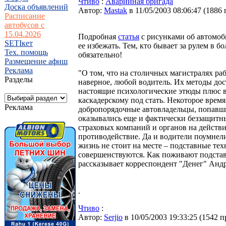
Чтиво
:
Аварийная бригада
Доска объявлений
Автор:
Мastak
в 11/05/2003 08:06:47
(
1886 
Расписание
автобусов с
15.04.2026
Подробная
статья
с рисунками об автомоб
SETIкет
ее избежать. Тем, кто бывает за рулем в б
Тех. помощь
обязательно!
Размещение афиш
Реклама
"О том, что на столичных магистралях раб
Разделы
наверное, любой водитель. Их методы до
настоящие психологические этюды плюс в
каскадерскому под стать. Некоторое время
Реклама
добропорядочные автовладельцы, попавши
оказывались еще и фактически беззащитн
страховых компаний и органов на действ
противодействие. Да и водители поумнели 
жизнь не стоит на месте – подставные те
совершенствуются. Как поживают подста
рассказывает корреспондент "Денег" Анд
.
Чтиво
:
Автор:
Serjio
в 10/05/2003 19:33:25
(
1542 п