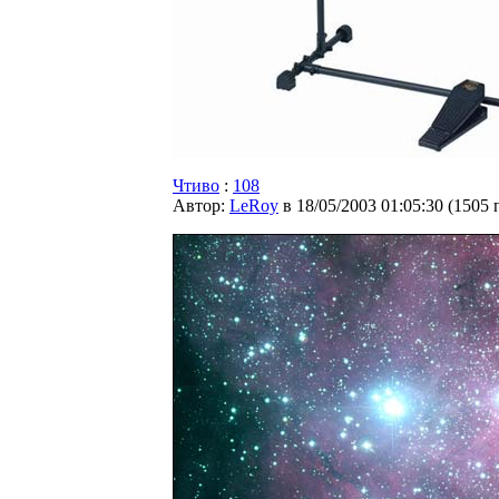
Чтиво
:
108
Автор:
LeRoy
в 18/05/2003 01:05:30
(
1505 