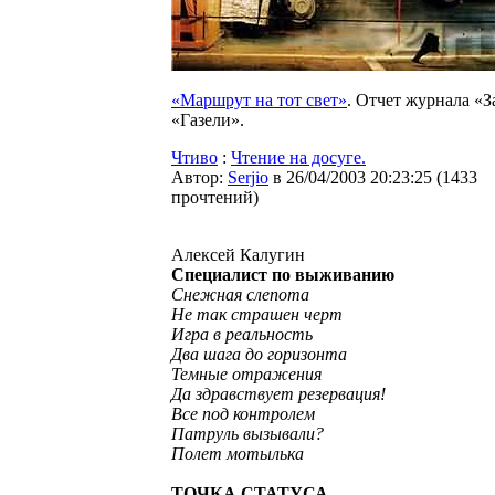
«Маршрут на тот свет»
. Отчет журнала «З
«Газели».
Чтиво
:
Чтение на досуге.
Автор:
Serjio
в 26/04/2003 20:23:25
(
1433
прочтений
)
Алексей Калугин
Специалист по выживанию
Снежная слепота
Не так страшен черт
Игра в реальность
Два шага до горизонта
Темные отражения
Да здравствует резервация!
Все под контролем
Патруль вызывали?
Полет мотылька
ТОЧКА СТАТУСА