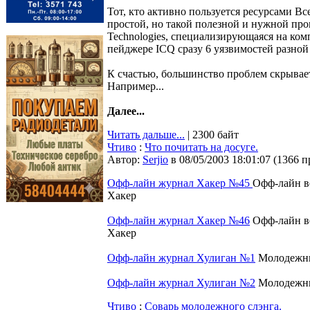
Тот, кто активно пользуется ресурсами В
простой, но такой полезной и нужной про
Technologies, специализирующаяся на ко
пейджере ICQ сразу 6 уязвимостей разной
К счастью, большинство проблем скрывает
Например...
Далее...
Читать дальше...
| 2300 байт
Чтиво
:
Что почитать на досуге.
Автор:
Serjio
в 08/05/2003 18:01:07
(
1366 п
Офф-лайн журнал Хакер №45
Офф-лайн в
Хакер
Офф-лайн журнал Хакер №46
Офф-лайн ве
Хакер
Офф-лайн журнал Хулиган №1
Молодежны
Офф-лайн журнал Хулиган №2
Молодежны
Чтиво
:
Соварь молодежного слэнга.