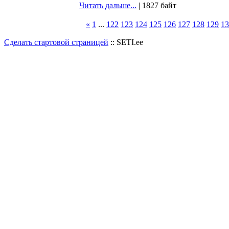
Читать дальше...
| 1827 байт
«
1
...
122
123
124
125
126
127
128
129
13
Сделать стартовой страницей
:: SETI.ee