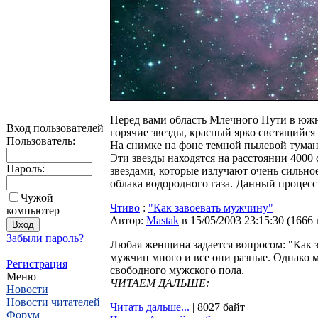
Перед вами область Млечного Пути в южн
Вход пользователей
горячие звезды, красный ярко светящийся
Пользователь:
На снимке на фоне темной пылевой туман
Эти звезды находятся на расстоянии 400
Пароль:
звездами, которые излучают очень сильн
облака водородного газа. Данный процесс
Чужой
Чтиво
:
"Как завоевать мужчину"
компьютер
Автор:
Мastak
в 15/05/2003 23:15:30
(
1666
Забыли пароль?
Любая женщина задается вопросом: "Как з
мужчин много и все они разные. Однако 
Регистрация
свободного мужского пола.
Меню
ЧИТАЕМ ДАЛЬШЕ:
Новости
Новости читателей
Читать дальше...
| 8027 байт
Форум