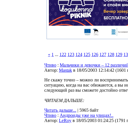
«
1
...
122
123
124
125
126
127
128
129
13
Чтиво
:
Мальчики и девочки – 12 различи
Автор:
Мastak
в 18/05/2003 12:14:42
(
1601
Не скажу точно – можно ли воспринимать 
ситуацию, когда на вас обижаются, а вы 
следующий раз вы сможете достойно ответ
ЧИТАЕМ ДАЛЬШЕ:
Читать дальше...
| 5965 байт
Чтиво
:
Андроиды уже на улицах!..
Автор:
LeRoy
в 18/05/2003 01:24:25
(
1791 