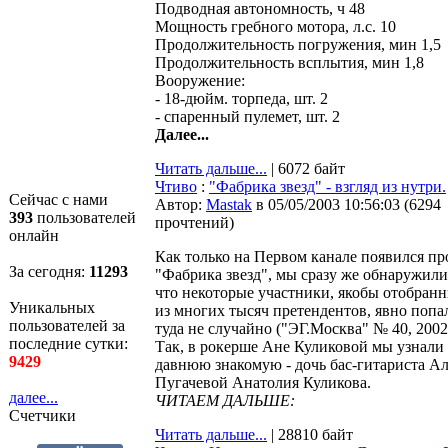
Подводная автономность, ч 48
Мощность гребного мотора, л.с. 10
Продолжительность погружения, мин 1,5
Продолжительность всплытия, мин 1,8
Вооружение:
- 18-дюйм. торпеда, шт. 2
- спаренный пулемет, шт. 2
Далее...
Читать дальше...
| 6072 байт
Чтиво
:
"Фабрика звезд" - взгляд из нутри.
Сейчас с нами
Автор:
Мastak
в 05/05/2003 10:56:03
(
6294
393
пользователей
прочтений
)
онлайн
Как только на Первом канале появился пр
За сегодня:
11293
"Фабрика звезд", мы сразу же обнаружили
что некоторые участники, якобы отобран
Уникальных
из многих тысяч претендентов, явно попа
пользователей за
туда не случайно ("ЭГ.Москва" № 40, 2002
последние сутки:
Так, в рокерше Ане Куликовой мы узнали
9429
давнюю знакомую - дочь бас-гитариста А
Пугачевой Анатолия Куликова.
далее...
ЧИТАЕМ ДАЛЬШЕ:
Счетчики
Читать дальше...
| 28810 байт