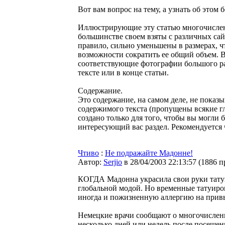
Вот вам вопрос на тему, а узнать об этом
Иллюстрирующие эту статью многочисле
большинстве своем взяты с различных са
правило, сильно уменьшены в размерах, ч
возможности сократить ее общий объем. 
соответствующие фотографии большого ра
тексте или в конце статьи.
Содержание.
Это содержание, на самом деле, не показ
содержимого текста (пропущены всякие г
создано только для того, чтобы вы могли 
интересующий вас раздел. Рекомендуется 
Чтиво
:
Не подражайте Мадонне!
Автор:
Serjio
в 28/04/2003 22:13:57
(
1886 п
КОГДА Мадонна украсила свои руки татуи
глобальной модой. Но временные татуиро
иногда и пожизненную аллергию на прив
Немецкие врачи сообщают о многочислен
несколько дней или недель после посеще