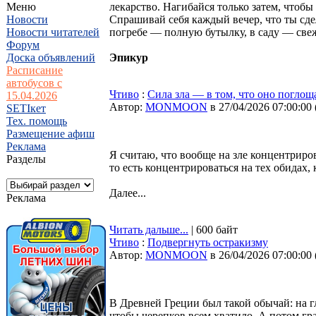
Меню
лекарство. Нагибайся только затем, чтоб
Новости
Спрашивай себя каждый вечер, что ты сде
Новости читателей
погребе — полную бутылку, в саду — све
Форум
Доска объявлений
Эпикур
Расписание
автобусов с
Чтиво
:
Сила зла — в том, что оно погло
15.04.2026
Автор:
MONMOON
в 27/04/2026 07:00:00
SETIкет
Тех. помощь
Размещение афиш
Реклама
Я считаю, что вообще на зле концентриров
Разделы
то есть концентрироваться на тех обидах, к
Далее...
Реклама
Читать дальше...
| 600 байт
Чтиво
:
Подвергнуть остракизму
Автор:
MONMOON
в 26/04/2026 07:00:00
В Древней Греции был такой обычай: на 
чтобы черепков всем хватило. А потом гр