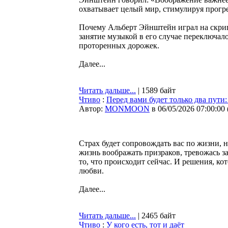
охватывает целый мир, стимулируя прогре
Почему Альберт Эйнштейн играл на скрип
занятие музыкой в его случае переключал
проторенных дорожек.
Далее...
Читать дальше...
| 1589 байт
Чтиво
:
Перед вами будет только два пути:
Автор:
MONMOON
в 06/05/2026 07:00:00
Страх будет сопровождать вас по жизни, н
жизнь воображать призраков, тревожась з
то, что происходит сейчас. И решения, ко
любви.
Далее...
Читать дальше...
| 2465 байт
Чтиво
:
У кого есть, тот и даёт