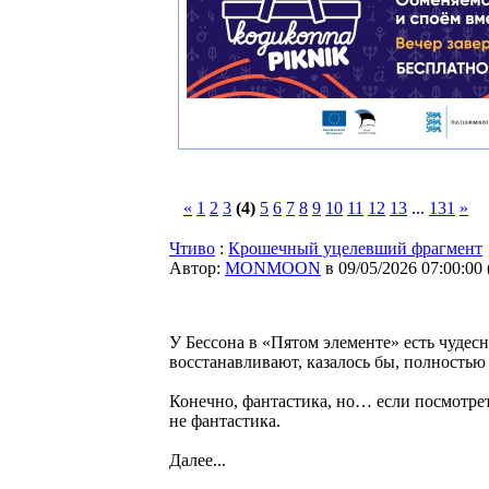
«
1
2
3
(4)
5
6
7
8
9
10
11
12
13
...
131
»
Чтиво
:
Крошечный уцелевший фрагмент
Автор:
MONMOON
в 09/05/2026 07:00:00
У Бессона в «Пятом элементе» есть чудес
восстанавливают, казалось бы, полностью
Конечно, фантастика, но… если посмотреть
не фантастика.
Далее...