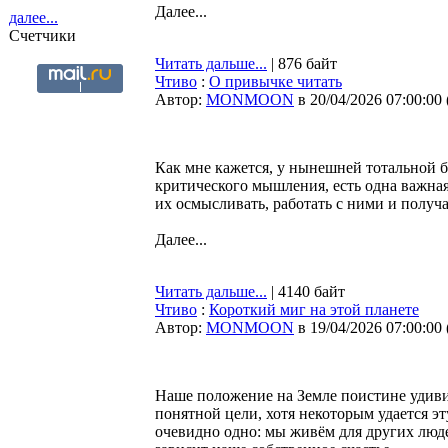
Далее...
далее...
Счетчики
Читать дальше...
| 876 байт
Чтиво
:
О привычке читать
Автор:
MONMOON
в 20/04/2026 07:00:00
Как мне кажется, у нынешней тотальной 
критического мышления, есть одна важная
их осмысливать, работать с ними и получа
Далее...
Читать дальше...
| 4140 байт
Чтиво
:
Короткий миг на этой планете
Автор:
MONMOON
в 19/04/2026 07:00:00
Наше положение на Земле поистине удивит
понятной цели, хотя некоторым удается э
очевидно одно: мы живём для других людей