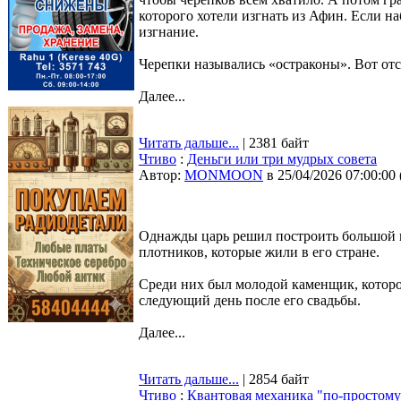
которого хотели изгнать из Афин. Если н
изгнание.
Черепки назывались «остраконы». Вот от
Далее...
Читать дальше...
| 2381 байт
Чтиво
:
Деньги или три мудрых совета
Автор:
MONMOON
в 25/04/2026 07:00:00
Однажды царь решил построить большой го
плотников, которые жили в его стране.
Среди них был молодой каменщик, которо
следующий день после его свадьбы.
Далее...
Читать дальше...
| 2854 байт
Чтиво
:
Квантовая механика "по-простому