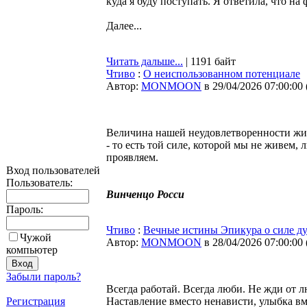
куда я буду поступать. Я ответила, что на
Далее...
Читать дальше...
| 1191 байт
Чтиво
:
О неиспользованном потенциале
Автор:
MONMOON
в 29/04/2026 07:00:00
Величина нашей неудовлетворенности жиз
- то есть той силе, которой мы не живем,
проявляем.
Вход пользователей
Пользователь:
Винченцо Росси
Пароль:
Чтиво
:
Вечные истины Эпикура о силе д
Чужой
Автор:
MONMOON
в 28/04/2026 07:00:00
компьютер
Забыли пароль?
Всегда работай. Всегда люби. Не жди от л
Регистрация
Наставление вместо ненависти, улыбка в