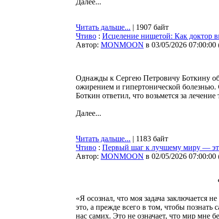
Далее...
Читать дальше...
| 1907 байт
Чтиво
:
Исцеление нищетой: Как доктор в
Автор:
MONMOON
в 03/05/2026 07:00:00
Однажды к Сергею Петровичу Боткину об
ожирением и гипертонической болезнью. 
Боткин ответил, что возьмется за лечение
Далее...
Читать дальше...
| 1183 байт
Чтиво
:
Первый шаг к лучшему миру — это
Автор:
MONMOON
в 02/05/2026 07:00:00
«Я осознал, что моя задача заключается не
это, а прежде всего в том, чтобы познать
нас самих. Это не означает, что мир мне б