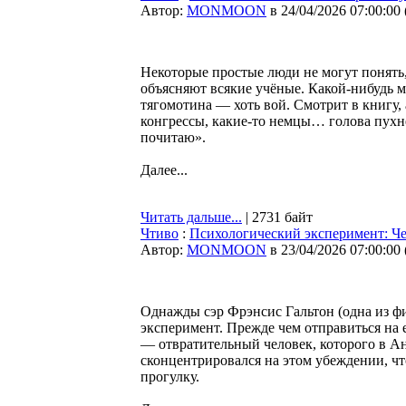
Автор:
MONMOON
в 24/04/2026 07:00:00
Некоторые простые люди не могут понять,
объясняют всякие учёные. Какой-нибудь му
тягомотина — хоть вой. Смотрит в книгу, 
конгрессы, какие-то немцы… голова пухн
почитаю».
Далее...
Читать дальше...
| 2731 байт
Чтиво
:
Психологический эксперимент: Чел
Автор:
MONMOON
в 23/04/2026 07:00:00
Однажды сэр Фрэнсис Гальтон (одна из ф
эксперимент. Прежде чем отправиться на
— отвратительный человек, которого в Ан
сконцентрировался на этом убеждении, чт
прогулку.