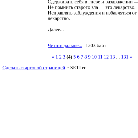
Сдерживать себя в гневе и раздражении —
Не помнить старого зла — это лекарство.
Исправлять заблуждения и избавляться от
лекарство.
Далее...
Читать дальше...
| 1203 байт
«
1
2
3
(4)
5
6
7
8
9
10
11
12
13
...
131
»
Сделать стартовой страницей
:: SETI.ee