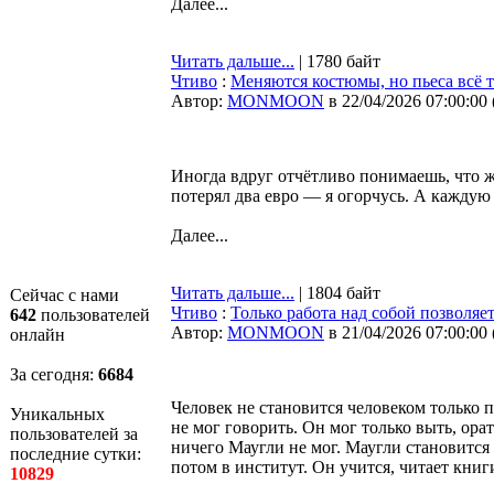
Далее...
Читать дальше...
| 1780 байт
Чтиво
:
Меняются костюмы, но пьеса всё т
Автор:
MONMOON
в 22/04/2026 07:00:00
Иногда вдруг отчётливо понимаешь, что ж
потерял два евро — я огорчусь. А каждую
Далее...
Читать дальше...
| 1804 байт
Сейчас с нами
Чтиво
:
Только работа над собой позволяе
642
пользователей
Автор:
MONMOON
в 21/04/2026 07:00:00
онлайн
За сегодня:
6684
Человек не становится человеком только п
Уникальных
не мог говорить. Он мог только выть, ора
пользователей за
ничего Маугли не мог. Маугли становится ч
последние сутки:
потом в институт. Он учится, читает книг
10829