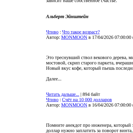
зависит наше собственное счастье.
Альберт Эйнштейн
Чтиво
:
Что такое возраст?
Автор:
MONMOON
в 17/04/2026 07:00:00
Это треснувший ствол векового дерева, м
мостовой, скрип старого паркета, вчерашн
Новый вкус кофе, который пьешь последние
Далее...
Читать дальше...
| 894 байт
Чтиво
:
Счёт на 10 000 долларов
Автор:
MONMOON
в 16/04/2026 07:00:00
Помните анекдот про инженера, который за
доллар нужно заплатить за поворот винта,